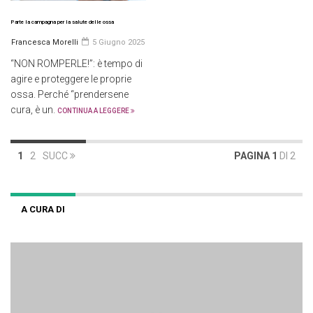
Parte la campagna per la salute delle ossa
Francesca Morelli
5 Giugno 2025
“NON ROMPERLE!”: è tempo di
agire e proteggere le proprie
ossa. Perché “prendersene
cura, è un.
CONTINUA A LEGGERE
1
2
SUCC
PAGINA 1
DI 2
A CURA DI