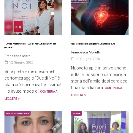
Tumore metastatico: “Due di noi”, un docufilm per
Amiloidosi cardiaca: presto una nuova cura
parlarne
Francesca Morelli
Francesca Morelli
12 Giugno 2025
12 Giugno 2025
Nuove terapie, in arrivo anche
«Interpretare me stessa nel
in Italia, possono cambiare la
cortometraggio “Due di Noi” è
storia dell’amiloidosi cardiaca.
stata un’esperienza bellissima!
Una malattia rara.
CONTINUA A
Ho avuto modo di.
CONTINUA A
LEGGERE
LEGGERE
BEAUTY E MEDICINA ESTETICA
MEDICINA