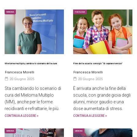
MEDICINA
PSICOLOGIA
Mieloma multiplo, cambia lo scenario della cura
Fine della scuola: consigli “di sopravvivenza”
Francesca Morelli
Francesca Morelli
20 Giugno 2025
20 Giugno 2025
Sta cambiando lo scenario di
È arrivata anche la fine della
cura del Mieloma Multiplo
scuola, con grande gioia degli
(MM), anche per le forme
alunni, minor gaudio e una
recidivanti e refrattarie, le più.
dose aumentata di stress.
CONTINUA A LEGGERE
CONTINUA A LEGGERE
MEDICINA
MEDICINA