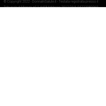
© Copyright 2022 - DonnaInSalute.it - Testata registrata presso il
Tribunale di Monza: n° 1 dell'8 febbraio 2012 P.IVA 04722080969 -
Privacy Policy
-
Cookie Policy
-
Preferenze