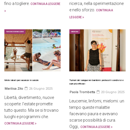
fino a togliere.
ricerca, nella sperimentazione
CONTINUA A LEGGERE
e nello sforzo.
CONTINUA A
LEGGERE
TURISMO E BENESSERE
MEDICINA
Mete ideali per vacanze in salute
Tumori del sangue nei bambini: protocolli condivisi e
cure più efficaci
Marilisa Zito
26 Giugno 2025
Paola Trombetta
20 Giugno 2025
Libertà, divertimento, nuove
Leucemie, linfomi, mielomi: un
scoperte: l’estate promette
tempo queste malattie
tutto questo. Ma se si trovano
facevano paura e avevano
luoghi e programmi che.
scarse possibilità di cura.
CONTINUA A LEGGERE
Oggi,.
CONTINUA A LEGGERE