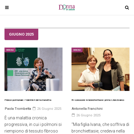
T
T
o
o
g
g
g
g
GIUGNO 2025
l
l
e
e
n
n
MEDICINA
MEDICINA
a
a
v
v
i
i
g
g
a
a
t
t
i
i
Fibrosi polmonare: l’identikit della malattia
Ri-conoscere le bronchiettasie: primo Libro bianco
o
o
Paola Trombetta
26 Giugno 2025
Antonella Franchini
n
n
26 Giugno 2025
È una malattia cronica
progressiva, in cui i polmoni si
“Mia figlia Ivana, che soffriva di
riempiono di tessuto fibroso
bronchiettasie, credeva nella