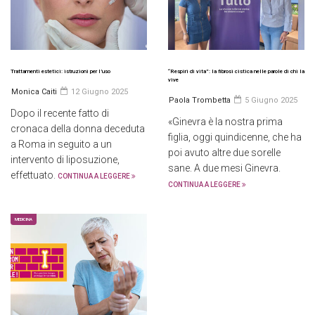
Trattamenti estetici: istruzioni per l’uso
“Respiri di vita”: la fibrosi cistica nelle parole di chi la
vive
Monica Caiti
12 Giugno 2025
Paola Trombetta
5 Giugno 2025
Dopo il recente fatto di
«Ginevra è la nostra prima
cronaca della donna deceduta
figlia, oggi quindicenne, che ha
a Roma in seguito a un
poi avuto altre due sorelle
intervento di liposuzione,
sane. A due mesi Ginevra.
effettuato.
CONTINUA A LEGGERE
CONTINUA A LEGGERE
MEDICINA