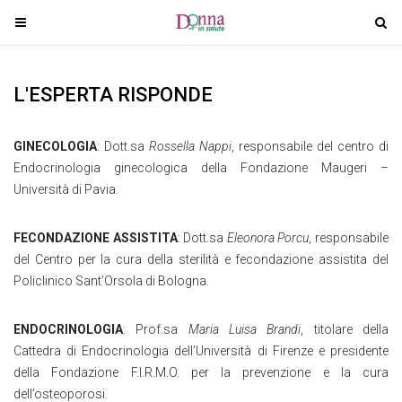
T
T
o
o
g
g
g
g
L'ESPERTA RISPONDE
l
l
e
e
GINECOLOGIA
: Dott.sa
Rossella Nappi
, responsabile del centro di
n
n
Endocrinologia ginecologica della Fondazione Maugeri –
a
a
Università di Pavia.
v
v
i
i
g
g
FECONDAZIONE ASSISTITA
: Dott.sa
Eleonora Porcu
, responsabile
a
a
del Centro per la cura della sterilità e fecondazione assistita del
t
t
Policlinico Sant’Orsola di Bologna.
i
i
o
o
ENDOCRINOLOGIA
: Prof.sa
Maria Luisa Brandi
, titolare della
n
n
Cattedra di Endocrinologia dell’Università di Firenze e presidente
della Fondazione F.I.R.M.O. per la prevenzione e la cura
dell’osteoporosi.