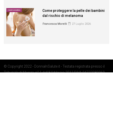
Come proteggere la pelle dei bambini
PIANETA BAMBINO
dal rischio di melanoma
Francesca Morelli
27 Luglio 2026
© Copyright 2022 - DonnaInSalute.it - Testata registrata presso il
Tribunale di Monza: n° 1 dell'8 febbraio 2012 P.IVA 04722080969 -
Privacy Policy
-
Cookie Policy
-
Preferenze