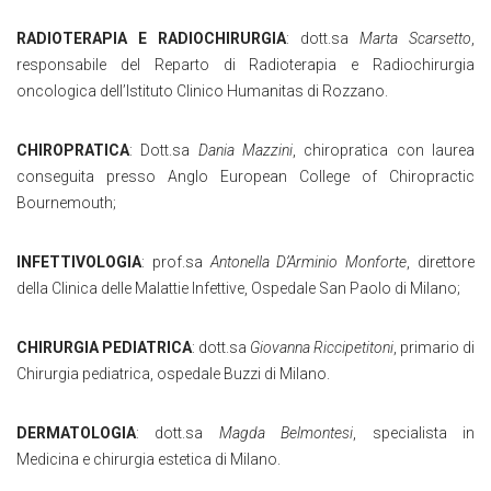
RADIOTERAPIA E RADIOCHIRURGIA
: dott.sa
Marta Scarsetto
,
responsabile del Reparto di Radioterapia e Radiochirurgia
oncologica dell’Istituto Clinico Humanitas di Rozzano.
CHIROPRATICA
: Dott.sa
Dania Mazzini
, chiropratica con laurea
conseguita presso Anglo European College of Chiropractic
Bournemouth;
INFETTIVOLOGIA
: prof.sa
Antonella D’Arminio Monforte
, direttore
della Clinica delle Malattie Infettive, Ospedale San Paolo di Milano;
CHIRURGIA PEDIATRICA
: dott.sa
Giovanna Riccipetitoni
, primario di
Chirurgia pediatrica, ospedale Buzzi di Milano.
DERMATOLOGIA
: dott.sa
Magda Belmontesi
, specialista in
Medicina e chirurgia estetica di Milano.