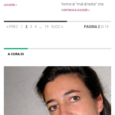
forme di “mal di testa” che.
LEGGERE
CONTINUA A LEGGERE
PREC
1
2
3
4
…
19
SUCC
PAGINA 2
DI 19
A CURA DI