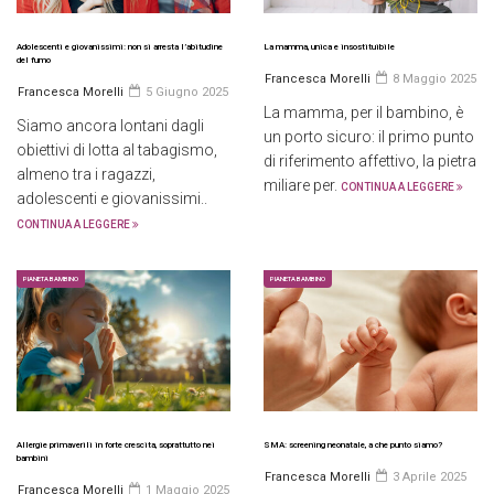
Adolescenti e giovanissimi: non si arresta l’abitudine
La mamma, unica e insostituibile
del fumo
Francesca Morelli
8 Maggio 2025
Francesca Morelli
5 Giugno 2025
La mamma, per il bambino, è
Siamo ancora lontani dagli
un porto sicuro: il primo punto
obiettivi di lotta al tabagismo,
di riferimento affettivo, la pietra
almeno tra i ragazzi,
miliare per.
CONTINUA A LEGGERE
adolescenti e giovanissimi..
CONTINUA A LEGGERE
PIANETA BAMBINO
PIANETA BAMBINO
Allergie primaverili in forte crescita, soprattutto nei
SMA: screening neonatale, a che punto siamo?
bambini
Francesca Morelli
3 Aprile 2025
Francesca Morelli
1 Maggio 2025