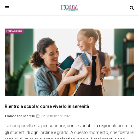
T
T
o
o
g
g
g
g
PIANETA BAMBINO
l
l
e
e
n
n
a
a
v
v
i
i
g
g
a
a
t
t
i
i
Rientro a scuola: come viverlo in serenità
o
o
Francesca Morelli
12 Settembre 2025
n
n
La campanella sta per suonare, con le variabilità regionali, per tutti
gli studenti di ogni ordine e grado. A questo momento, che “detta le