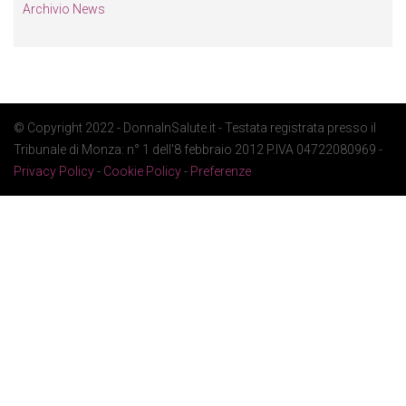
Archivio News
© Copyright 2022 - DonnaInSalute.it - Testata registrata presso il
Tribunale di Monza: n° 1 dell'8 febbraio 2012 P.IVA 04722080969 -
Privacy Policy
-
Cookie Policy
-
Preferenze