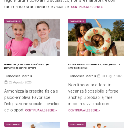
regole” di un nuovo anno scolastico, non si è mai pronti e con
rammarico si archiviano le vacanze..
CONTINUA A LEGGERE
PIANETA BAMBINO
PIANETA BAMBINO
Gradualità e giuste scelte, ecco i “fattori” per
Come difendere i piccoli da virus, batteri, parassiti e
promuovere lo sport nei bambini
altre insidie estive
Francesca Morelli
Francesca Morelli
31 Luglio 2025
28 Agosto 2025
Non ti scordar di loro: in
Armonizza la crescita, fisica e
vacanza è possibile, e forse
psico-emotiva. Favorisce
anche più probabile, fare
l’integrazione sociale. I benefici
incontri ravvicinati con.
dello sport.
CONTINUA A LEGGERE
CONTINUA A LEGGERE
PIANETA BAMBINO
PIANETA BAMBINO