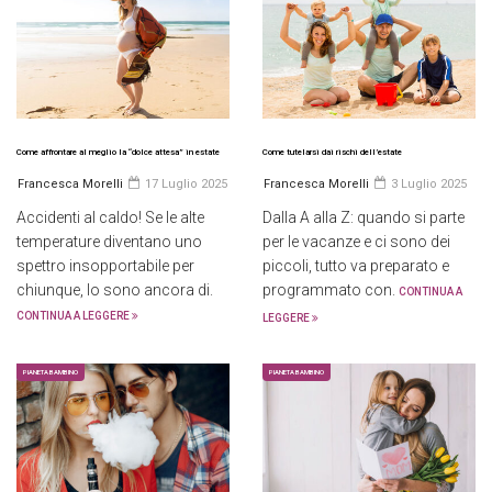
Come affrontare al meglio la “dolce attesa” in estate
Come tutelarsi dai rischi dell’estate
Francesca Morelli
17 Luglio 2025
Francesca Morelli
3 Luglio 2025
Accidenti al caldo! Se le alte
Dalla A alla Z: quando si parte
temperature diventano uno
per le vacanze e ci sono dei
spettro insopportabile per
piccoli, tutto va preparato e
chiunque, lo sono ancora di.
programmato con.
CONTINUA A
CONTINUA A LEGGERE
LEGGERE
PIANETA BAMBINO
PIANETA BAMBINO