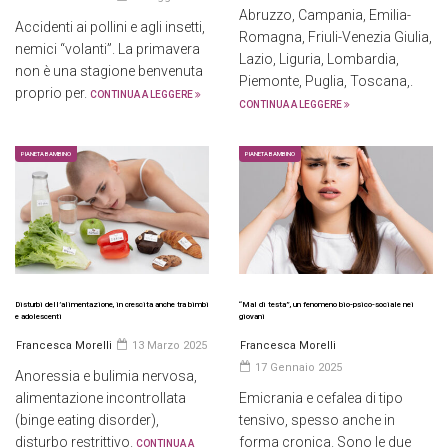
Abruzzo, Campania, Emilia-
Accidenti ai pollini e agli insetti,
Romagna, Friuli-Venezia Giulia,
nemici “volanti”. La primavera
Lazio, Liguria, Lombardia,
non è una stagione benvenuta
Piemonte, Puglia, Toscana,.
proprio per.
CONTINUA A LEGGERE
CONTINUA A LEGGERE
PIANETA BAMBINO
PIANETA BAMBINO
Disturbi dell’alimentazione, in crescita anche tra bimbi
“Mal di testa”, un fenomeno bio-psico-sociale nei
e adolescenti
giovani
Francesca Morelli
13 Marzo 2025
Francesca Morelli
17 Gennaio 2025
Anoressia e bulimia nervosa,
alimentazione incontrollata
Emicrania e cefalea di tipo
(binge eating disorder),
tensivo, spesso anche in
disturbo restrittivo.
forma cronica. Sono le due
CONTINUA A