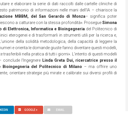
are e elaborare la serie di dati raccolti dalle cartelle cliniche di
esto patrimonio di informazioni nelle mani dell’IA – chiarisce la
ndazione MBBM, del San Gerardo di Monza
– significa poter
 riescono a catturare con la stessa profondità». Prosegue
Simona
o di Elettronica, Informatica e Bioingegneria
del Politecnico di
nici eterogenei e di trasformarli in strumenti utili per la ricerca e,
’unione della solidità metodologica, della capacità di leggere la
numeri e orienta le domande giuste fanno diventare questi modelli,
asferibili nella pratica di tutti i giorni». L’intento di questi modelli
o – conclude l’Ingegnere
Linda Greta Dui, ricercatrice presso il
e Bioingegneria del Politecnico di Milano
– ma offrire uno
te, orientare strategie più mirate e calibrate sui diversi profili di
NKEDIN
GOOGLE +
EMAIL