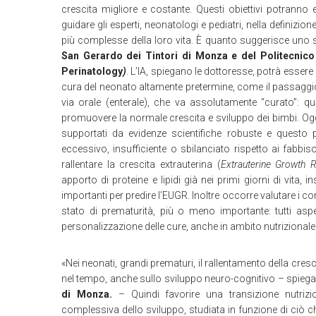
crescita migliore e costante. Questi obiettivi potranno e
guidare gli esperti, neonatologi e pediatri, nella definizion
più complesse della loro vita. È quanto suggerisce uno stu
San Gerardo dei Tintori di Monza e del Politecnico
Perinatology
)
. L’IA, spiegano le dottoresse, potrà essere u
cura del neonato altamente pretermine, come il passaggio
via orale (enterale), che va assolutamente “curato”: qu
promuovere la normale crescita e sviluppo dei bimbi. Og
supportati da evidenze scientifiche robuste e questo p
eccessivo, insufficiente o sbilanciato rispetto ai fabb
rallentare la crescita extrauterina (
Extrauterine Growth R
apporto di proteine e lipidi già nei primi giorni di vita,
importanti per predire l’EUGR. Inoltre occorre valutare i co
stato di prematurità, più o meno importante: tutti asp
personalizzazione delle cure, anche in ambito nutrizionale
«Nei neonati, grandi prematuri, il rallentamento della cr
nel tempo, anche sullo sviluppo neuro-cognitivo – spieg
di Monza.
– Quindi favorire una transizione nutrizion
complessiva dello sviluppo, studiata in funzione di ciò ch