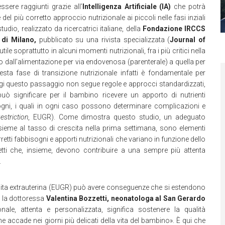
ssere raggiunti grazie all’
Intelligenza Artificiale (IA)
che potrà
e del più corretto approccio nutrizionale ai piccoli nelle fasi inziali
dio, realizzato da ricercatrici italiane, della
Fondazione IRCCS
 di Milano,
pubblicato su una rivista specializzata (
Journal of
tile soprattutto in alcuni momenti nutrizionali, fra i più critici nella
 dall’alimentazione per via endovenosa (parenterale) a quella per
esta fase di transizione nutrizionale infatti è fondamentale per
gi questo passaggio non segue regole e approcci standardizzati,
uò significare per il bambino ricevere un apporto di nutrienti
isogni, i quali in ogni caso possono determinare complicazioni e
estriction
, EUGR). Come dimostra questo studio, un adeguato
 insieme al tasso di crescita nella prima settimana, sono elementi
rretti fabbisogni e apporti nutrizionali che variano in funzione dello
etti che, insieme, devono contribuire a una sempre più attenta
.
escita extrauterina (EUGR) può avere conseguenze che si estendono
a la dottoressa
Valentina Bozzetti, neonatologa al San Gerardo
ale, attenta e personalizzata, significa sostenere la qualità
e accade nei giorni più delicati della vita del bambino». È qui che