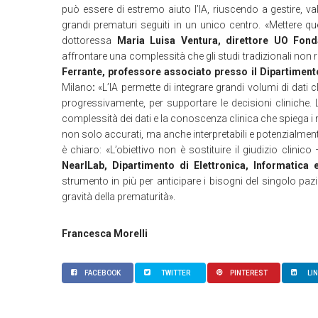
può essere di estremo aiuto l’IA, riuscendo a gestire, valut
grandi prematuri seguiti in un unico centro. «Mettere qu
dottoressa
Maria Luisa Ventura, direttore UO Fo
affrontare una complessità che gli studi tradizionali non
Ferrante, professore associato presso il Dipartiment
Milano
:
«L’IA permette di integrare grandi volumi di dati cli
progressivamente, per supportare le decisioni cliniche. L
complessità dei dati e la conoscenza clinica che spiega i 
non solo accurati, ma anche interpretabili e potenzialmente tr
è chiaro: «L’obiettivo non è sostituire il giudizio clinic
NearlLab, Dipartimento di Elettronica, Informatica 
strumento in più per anticipare i bisogni del singolo pazien
gravità della prematurità».
Francesca Morelli
FACEBOOK
TWITTER
PINTEREST
LI