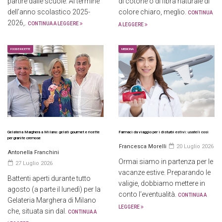
partire dalle scuole. Al termine
di cotone o di fibra naturale di
dell’anno scolastico 2025-
colore chiaro, meglio.
CONTINUA
2026,.
CONTINUA A LEGGERE
A LEGGERE
FOOD E RICETTE
MEDICINA
Gelateria Marghera a Milano: gelati gourmet e ricette
Farmaci da viaggio per i disturbi estivi: usateli così
per granite cremose
Francesca Morelli
20 Luglio 2026
Antonella Franchini
Ormai siamo in partenza per le
27 Luglio 2026
vacanze estive. Preparando le
Battenti aperti durante tutto
valigie, dobbiamo mettere in
agosto (a parte il lunedì) per la
conto l’eventualità.
CONTINUA A
Gelateria Marghera di Milano
LEGGERE
che, situata sin dal.
CONTINUA A