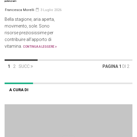
potenziarli
Francesca Morelli
3 Luglio 2026
Bella stagione, aria aperta,
movimento, sole. Sono
risorse preziosissime per
contribuire all’apporto di
vitamina.
CONTINUA A LEGGERE
1
2
SUCC
PAGINA 1
DI 2
A CURA DI