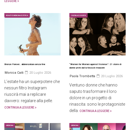
LEGGERE
BEAUTY E MEDICINA ESTETICA
CULTURA E SOCIETÀ
Bronze Forever… abbronzatura senza fine
“Women for Women against Violence”: 21 storie di
donne unite dalla forza di rinascere
Monica Caiti
20 Luglio 2026
Paola Trombetta
20 Luglio 2026
L’estate ha un superpotere che
Ventuno donne che hanno
nessun filtro Instagram
saputo trasformare il loro
riuscirà mai a replicare
dolore in un progetto di
davvero: regalare alla pelle.
rinascita: sono le protagoniste
CONTINUA A LEGGERE
della.
CONTINUA A LEGGERE
MEDICINA
MEDICINA