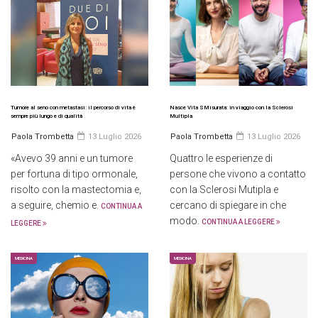
Tumore al seno con metastasi: il percorso di vita è
Nasce Vita SMisurata: in viaggio con la Sclerosi
sempre più lungo e di qualità
Multipla
Paola Trombetta
13 Luglio 2026
Paola Trombetta
13 Luglio 2026
«Avevo 39 anni e un tumore
Quattro le esperienze di
per fortuna di tipo ormonale,
persone che vivono a contatto
risolto con la mastectomia e,
con la Sclerosi Mutipla e
a seguire, chemio e.
cercano di spiegare in che
CONTINUA A
modo.
CONTINUA A LEGGERE
LEGGERE
MEDICINA
MEDICINA