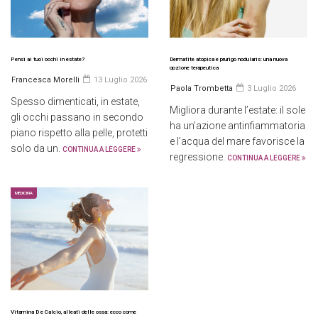
Pensi ai tuoi occhi in estate?
Dermatite atopica e prurigo nodularis: una nuova
opzione terapeutica
Francesca Morelli
13 Luglio 2026
Paola Trombetta
3 Luglio 2026
Spesso dimenticati, in estate,
Migliora durante l’estate: il sole
gli occhi passano in secondo
ha un’azione antinfiammatoria
piano rispetto alla pelle, protetti
e l’acqua del mare favorisce la
solo da un.
CONTINUA A LEGGERE
regressione.
CONTINUA A LEGGERE
MEDICINA
Vitamina D e Calcio, alleati delle ossa: ecco come