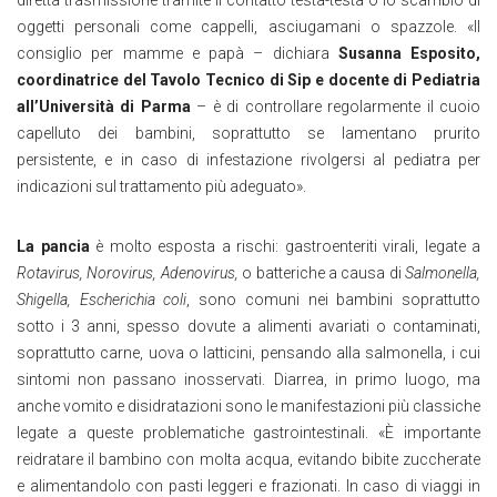
diretta trasmissione tramite il contatto testa-testa o lo scambio di
oggetti personali come cappelli, asciugamani o spazzole. «Il
consiglio per mamme e papà – dichiara
Susanna Esposito,
coordinatrice del Tavolo Tecnico di Sip e docente di Pediatria
all’Università di Parma
– è di controllare regolarmente il cuoio
capelluto dei bambini, soprattutto se lamentano prurito
persistente, e in caso di infestazione rivolgersi al pediatra per
indicazioni sul trattamento più adeguato».
La pancia
è molto esposta a rischi: gastroenteriti virali, legate a
Rotavirus, Norovirus, Adenovirus,
o batteriche a causa di
Salmonella,
Shigella, Escherichia coli
, sono comuni nei bambini soprattutto
sotto i 3 anni, spesso dovute a alimenti avariati o contaminati,
soprattutto carne, uova o latticini, pensando alla salmonella, i cui
sintomi non passano inosservati. Diarrea, in primo luogo, ma
anche vomito e disidratazioni sono le manifestazioni più classiche
legate a queste problematiche gastrointestinali. «È importante
reidratare il bambino con molta acqua, evitando bibite zuccherate
e alimentandolo con pasti leggeri e frazionati. In caso di viaggi in