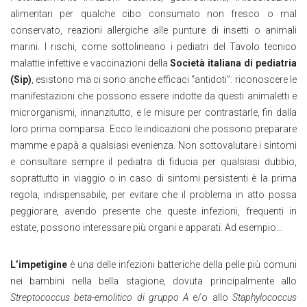
alimentari per qualche cibo consumato non fresco o mal
conservato, reazioni allergiche alle punture di insetti o animali
marini. I rischi, come sottolineano i pediatri del Tavolo tecnico
malattie infettive e vaccinazioni della
Società italiana di pediatria
(Sip)
, esistono ma ci sono anche efficaci “antidoti”: riconoscere le
manifestazioni che possono essere indotte da questi animaletti e
microrganismi, innanzitutto, e le misure per contrastarle, fin dalla
loro prima comparsa. Ecco le indicazioni che possono preparare
mamme e papà a qualsiasi evenienza. Non sottovalutare i sintomi
e consultare sempre il pediatra di fiducia per qualsiasi dubbio,
soprattutto in viaggio o in caso di sintomi persistenti è la prima
regola, indispensabile, per evitare che il problema in atto possa
peggiorare, avendo presente che queste infezioni, frequenti in
estate, possono interessare più organi e apparati. Ad esempio…
L’impetigine
è una delle infezioni batteriche della pelle più comuni
nei bambini nella bella stagione, dovuta principalmente allo
Streptococcus beta-emolitico di gruppo A
e/o allo
Staphylococcus