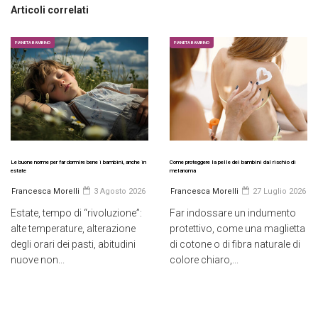
Articoli correlati
PIANETA BAMBINO
PIANETA BAMBINO
Le buone norme per far dormire bene i bambini, anche in
Come proteggere la pelle dei bambini dal rischio di
estate
melanoma
Francesca Morelli
3 Agosto 2026
Francesca Morelli
27 Luglio 2026
Estate, tempo di “rivoluzione”:
Far indossare un indumento
alte temperature, alterazione
protettivo, come una maglietta
degli orari dei pasti, abitudini
di cotone o di fibra naturale di
nuove non...
colore chiaro,...