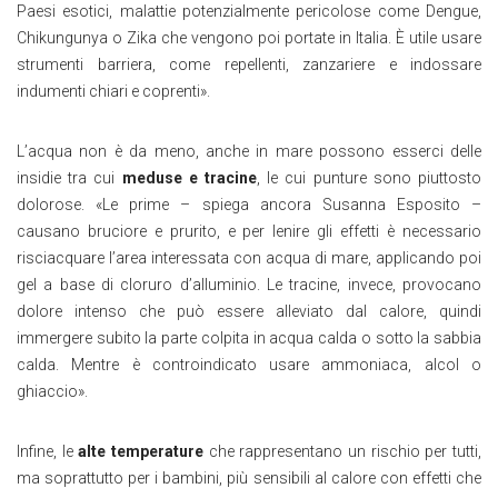
Paesi esotici, malattie potenzialmente pericolose come Dengue,
Chikungunya o Zika che vengono poi portate in Italia. È utile usare
strumenti barriera, come repellenti, zanzariere e indossare
indumenti chiari e coprenti».
L’acqua non è da meno, anche in mare possono esserci delle
insidie tra cui
meduse e tracine
, le cui punture sono piuttosto
dolorose. «Le prime – spiega ancora Susanna Esposito –
causano bruciore e prurito, e per lenire gli effetti è necessario
risciacquare l’area interessata con acqua di mare, applicando poi
gel a base di cloruro d’alluminio. Le tracine, invece, provocano
dolore intenso che può essere alleviato dal calore, quindi
immergere subito la parte colpita in acqua calda o sotto la sabbia
calda. Mentre è controindicato usare ammoniaca, alcol o
ghiaccio».
Infine, le
alte temperature
che rappresentano un rischio per tutti,
ma soprattutto per i bambini, più sensibili al calore con effetti che