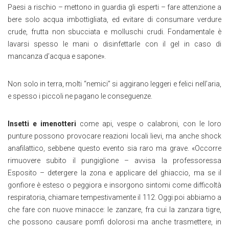
Paesi a rischio – mettono in guardia gli esperti – fare attenzione a
bere solo acqua imbottigliata, ed evitare di consumare verdure
crude, frutta non sbucciata e molluschi crudi. Fondamentale è
lavarsi spesso le mani o disinfettarle con il gel in caso di
mancanza d’acqua e sapone».
Non solo in terra, molti “nemici” si aggirano leggeri e felici nell’aria,
e spesso i piccoli ne pagano le conseguenze.
Insetti e imenotteri
come api, vespe o calabroni, con le loro
punture possono provocare reazioni locali lievi, ma anche shock
anafilattico, sebbene questo evento sia raro ma grave. «Occorre
rimuovere subito il pungiglione – avvisa la professoressa
Esposito – detergere la zona e applicare del ghiaccio, ma se il
gonfiore è esteso o peggiora e insorgono sintomi come difficoltà
respiratoria, chiamare tempestivamente il 112. Oggi poi abbiamo a
che fare con nuove minacce: le zanzare, fra cui la zanzara tigre,
che possono causare pomfi dolorosi ma anche trasmettere, in