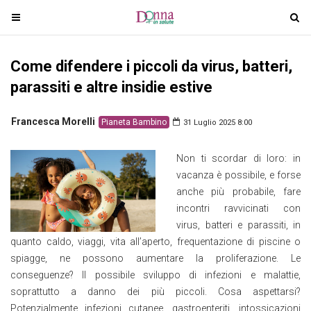
T
T
o
o
g
g
Come difendere i piccoli da virus, batteri,
g
g
l
l
parassiti e altre insidie estive
e
e
n
n
Francesca Morelli
Pianeta Bambino
31 Luglio 2025 8:00
a
a
v
v
Non ti scordar di loro: in
i
i
vacanza è possibile, e forse
g
g
anche più probabile, fare
a
a
incontri ravvicinati con
t
t
virus, batteri e parassiti, in
i
i
quanto caldo, viaggi, vita all’aperto, frequentazione di piscine o
o
o
spiagge, ne possono aumentare la proliferazione. Le
n
n
conseguenze? Il possibile sviluppo di infezioni e malattie,
soprattutto a danno dei più piccoli. Cosa aspettarsi?
Potenzialmente infezioni cutanee, gastroenteriti, intossicazioni