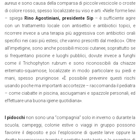
aureus
e sono causa della comparsa di piccole vescicole o croste
di colore rosso, spesso localizzate su viso e arti. «Nelle forme lievi
– spiega
Rino Agostiniani, presidente Sip
– è sufficiente agire
con un trattamento locale con antisettici e antibiotici topici, e
ricorrere invece a una terapia più aggressiva con antibiotici orali
specifici nei casi più estesi, che vanno prescritti dal medico». Oltre
all’impetigine, sono anche possibili micosi cutanee, soprattutto se
si frequentano piscine e luoghi pubblici, dovute invece a funghi
come il Trichophyton rubrum e sono riconoscibili da chiazze
eritemato-squamose, localizzate in modo particolare su piedi e
mani, spesso pruriginose. «È possibile prevenire questi rischi
usando poche ma importanti accortezze – raccomanda il pediatra
– come ciabatte in piscina, asciugamani e spazzole personali, ed
effettuare una buona igiene quotidiana».
I pidocchi
non sono una “compagnia” solo in inverno o durante la
scuola; campeggi, colonie estive o viaggi in gruppo possono
favorire il deposito e poi l’esplosione di queste larve oppure la