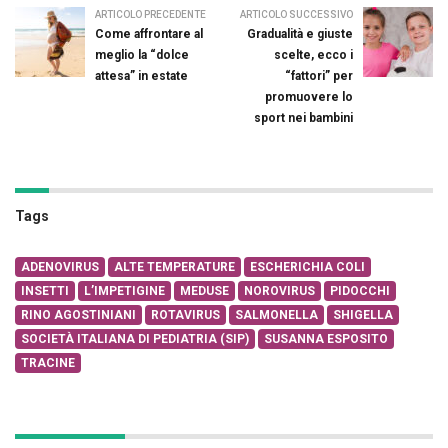
ARTICOLO PRECEDENTE
ARTICOLO SUCCESSIVO
Come affrontare al
Gradualità e giuste
meglio la “dolce
scelte, ecco i
attesa” in estate
“fattori” per
promuovere lo
sport nei bambini
Tags
ADENOVIRUS
ALTE TEMPERATURE
ESCHERICHIA COLI
INSETTI
L’IMPETIGINE
MEDUSE
NOROVIRUS
PIDOCCHI
RINO AGOSTINIANI
ROTAVIRUS
SALMONELLA
SHIGELLA
SOCIETÀ ITALIANA DI PEDIATRIA (SIP)
SUSANNA ESPOSITO
TRACINE