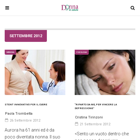
T
T
o
o
g
g
g
g
SETTEMBRE 2012
l
l
e
e
n
n
MEDICINA
PSICOLOGIA
a
a
v
v
i
i
g
g
a
a
t
t
i
i
STENT INNOVATIVO PER IL CUORE
“RIPARTO DA ME, PER VINCERE LA
DEPRESSIONE”
o
o
Paola Trombetta
Cristina Tirinzoni
n
n
26 Settembre 2012
21 Settembre 2012
Aurora ha 61 anni ed è da
<Sento un vuoto dentro che
poco diventata nonna. Il suo