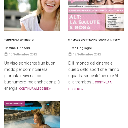
TORNIAMO A SORRIDERE!
CINEMA & SPORT FANNO “SQUADRA IN ROSA”
Cristina Tirinzoni
Silvia Pogliaghi
13 Settembre 2012
12 Settembre 2012
Un viso sorridente è un buon
E’ il mondo del cinema e
modo per cominciare la
quello dello sport che ‘fanno
giornata e viverla con
squadra vincente’ per dire ALT
buonumore, ma anche con più
alla trombosi..
CONTINUA A
energia.
CONTINUA A LEGGERE
LEGGERE
TURISMO E BENESSERE