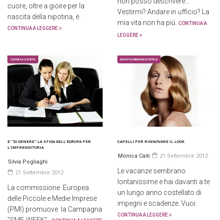
non posso descrivere...
cuore, oltre a gioire per la
Vestirmi? Andare in ufficio? La
nascita della nipotina, è.
mia vita non ha più.
CONTINUA A
CONTINUA A LEGGERE
LEGGERE
CULTURA E SOCIETÀ
BEAUTY E MEDICINA ESTETICA
E’ “DI GENERE” LA SFIDA DELL’EUROPA PER
CAPELLI PER RINNOVARE IL LOOK
L’IMPRENDITORIA
Monica Caiti
21 Settembre 2012
Silvia Pogliaghi
Le vacanze sembrano
21 Settembre 2012
lontanissime e hai davanti a te
La commissione Europea
un lungo anno costellato di
delle Piccole e Medie Imprese
impegni e scadenze. Vuoi.
(PMI) promuove la Campagna
CONTINUA A LEGGERE