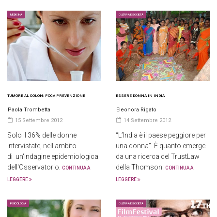
MEDICINA
CULTURA E SOCIETÀ
TUMORE AL COLON: POCA PREVENZIONE
ESSERE DONNA IN INDIA
Paola Trombetta
Eleonora Rigato
15 Settembre 2012
14 Settembre 2012
Solo il 36% delle donne
“L’India è il paese peggiore per
intervistate, nell'ambito
una donna”. È quanto emerge
di un'indagine epidemiologica
da una ricerca del TrustLaw
dell'Osservatorio.
della Thomson.
CONTINUA A
CONTINUA A
LEGGERE
LEGGERE
PSICOLOGIA
CULTURA E SOCIETÀ