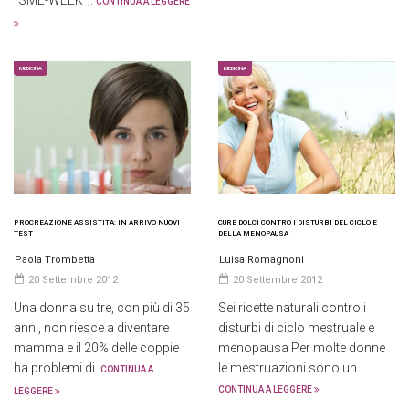
"SME-WEEK",.
CONTINUA A LEGGERE
MEDICINA
MEDICINA
PROCREAZIONE ASSISTITA: IN ARRIVO NUOVI
CURE DOLCI CONTRO I DISTURBI DEL CICLO E
TEST
DELLA MENOPAUSA
Paola Trombetta
Luisa Romagnoni
20 Settembre 2012
20 Settembre 2012
Una donna su tre, con più di 35
Sei ricette naturali contro i
anni, non riesce a diventare
disturbi di ciclo mestruale e
mamma e il 20% delle coppie
menopausa Per molte donne
ha problemi di.
le mestruazioni sono un.
CONTINUA A
CONTINUA A LEGGERE
LEGGERE