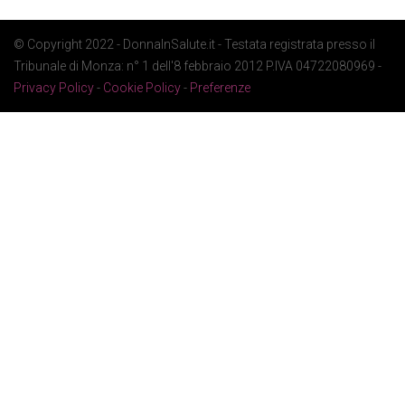
© Copyright 2022 - DonnaInSalute.it - Testata registrata presso il
Tribunale di Monza: n° 1 dell'8 febbraio 2012 P.IVA 04722080969 -
Privacy Policy
-
Cookie Policy
-
Preferenze