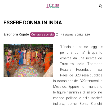
T
T
o
o
g
g
ESSERE DONNA IN INDIA
g
g
l
l
e
e
Eleonora Rigato
Cultura e società
14 Settembre 2012 13:50
n
n
a
a
“L’India è il paese peggiore
v
v
per una donna”. È quanto
i
i
emerge da una ricerca del
g
g
TrustLaw della Thomson
a
a
Reuters Foundation sui
t
t
Paesi del G20, resa pubblica
i
i
in occasione del G20 tenutosi in
o
o
Messico. Eppure non mancano
n
n
le figure femminili di rilievo, nel
mondo politico e nella società
indiana, come Sonia Gandhi,