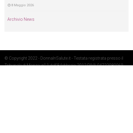
8 Maggio 2026
Archivio News
© Copyright 2022 - DonnaInSalute.it - Testata registrata presso il
Tribunale di Monza: n° 1 dell'8 febbraio 2012 P.IVA 04722080969 -
Privacy Policy
-
Cookie Policy
-
Preferenze