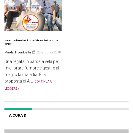
Nuove combinazioni terapeutiche contro i tumori del
sangue
Paola Trombetta
20 Giugno 2018
Una regata in barca a vela per
migliorare l’umore e gestire al
meglio la malattia. È la
proposta di AIL.
CONTINUA A
LEGGERE
A CURA DI