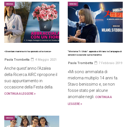
MEDICINA
MEDICINA
«Diventare mamma mi ha spronato alla ricerca»
“Mieloma Ti Sfido”: approda a Milano la Campagna di
sensibilizzazione sulla malattia
Paola Trombetta
4 Maggio 2021
Paola Trombetta
7 Febbraio 2019
Anche quest’anno l’Azalea
«Mi sono ammalata di
della Ricerca AIRC ripropone il
mieloma multiplo 14 anni fa.
suo appuntamento in
Stavo benissimo e, se non
occasione della Festa della.
fosse stato per alcune
CONTINUA A LEGGERE
anomalie negli.
CONTINUA A
LEGGERE
MEDICINA