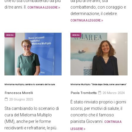
che lo sta combattendo da più
da più di tre anni, sta
di tre anni. Il.
combattendo, con coraggio e
CONTINUA A LEGGERE
determinazione, il celebre.
CONTINUA A LEGGERE
MEDICINA
MEDICINA
Mieloma multiplo, cambia lo scenario della cura
Mieloma Multiplo: “Onda dopo Onda, come una marea”
Francesca Morelli
Paola Trombetta
20 Marzo 2024
20 Giugno 2025
È stato rinviato proprio i giorni
Sta cambiando lo scenario di
scorsi, per motivi di salute, il
cura del Mieloma Multiplo
concerto che il famoso
(MM), anche per le forme
pianista Giovanni.
CONTINUA A
recidivanti e refrattarie, le più.
LEGGERE