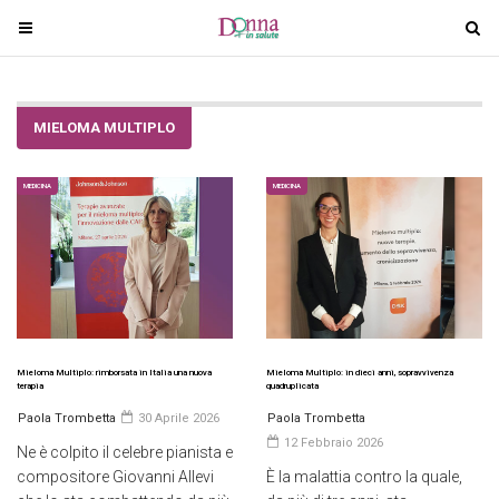
T
T
o
o
g
g
g
g
MIELOMA MULTIPLO
l
l
e
e
n
n
MEDICINA
MEDICINA
a
a
v
v
i
i
g
g
a
a
t
t
i
i
Mieloma Multiplo: rimborsata in Italia una nuova
Mieloma Multiplo: in dieci anni, sopravvivenza
terapia
quadruplicata
o
o
Paola Trombetta
30 Aprile 2026
Paola Trombetta
n
n
12 Febbraio 2026
Ne è colpito il celebre pianista e
compositore Giovanni Allevi
È la malattia contro la quale,