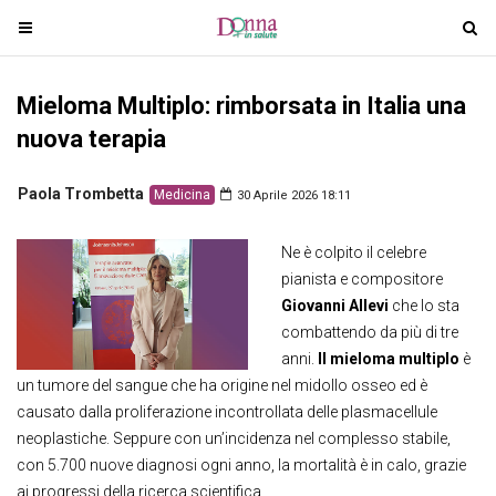
T
T
o
o
g
g
Mieloma Multiplo: rimborsata in Italia una
g
g
l
l
nuova terapia
e
e
n
n
Paola Trombetta
Medicina
30 Aprile 2026 18:11
a
a
v
v
Ne è colpito il celebre
i
i
pianista e compositore
g
g
Giovanni Allevi
che lo sta
a
a
combattendo da più di tre
t
t
anni.
Il mieloma multiplo
è
i
i
un tumore del sangue che ha origine nel midollo osseo ed è
o
o
causato dalla proliferazione incontrollata delle plasmacellule
n
n
neoplastiche. Seppure con un’incidenza nel complesso stabile,
con 5.700 nuove diagnosi ogni anno, la mortalità è in calo, grazie
ai progressi della ricerca scientifica.