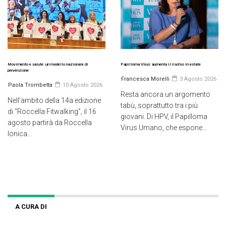
Movimento e salute: un modello nazionale di
Papilloma Virus: aumenta il rischio in estate
prevenzione
Francesca Morelli
3 Agosto 2026
Paola Trombetta
10 Agosto 2026
Resta ancora un argomento
Nell’ambito della 14a edizione
tabù, soprattutto tra i più
di “Roccella Fitwalking”, il 16
giovani. Di HPV, il Papilloma
agosto partirà da Roccella
Virus Umano, che espone...
Ionica...
A CURA DI