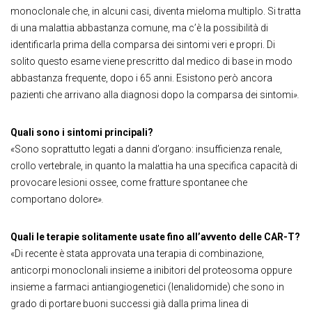
monoclonale che, in alcuni casi, diventa mieloma multiplo. Si tratta
di una malattia abbastanza comune, ma c’è la possibilità di
identificarla prima della comparsa dei sintomi veri e propri. Di
solito questo esame viene prescritto dal medico di base in modo
abbastanza frequente, dopo i 65 anni. Esistono però ancora
pazienti che arrivano alla diagnosi dopo la comparsa dei sintomi
».
Quali sono i sintomi principali?
«
Sono soprattutto legati a danni d’organo: insufficienza renale,
crollo vertebrale, in quanto la malattia ha una specifica capacità di
provocare lesioni ossee, come fratture spontanee che
comportano dolore
».
Quali le terapie solitamente usate fino all’avvento delle CAR-T?
«Di recente è stata approvata una terapia di combinazione,
anticorpi monoclonali insieme a inibitori del proteosoma oppure
insieme a farmaci antiangiogenetici (lenalidomide) che sono in
grado di portare buoni successi già dalla prima linea di