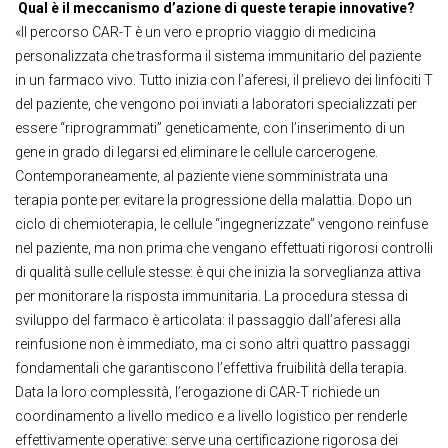
Qual è il meccanismo d’azione di queste terapie innovative?
«Il percorso CAR-T è un vero e proprio viaggio di medicina
personalizzata che trasforma il sistema immunitario del paziente
in un farmaco vivo. Tutto inizia con l’aferesi, il prelievo dei linfociti T
del paziente, che vengono poi inviati a laboratori specializzati per
essere “riprogrammati” geneticamente, con l’inserimento di un
gene in grado di legarsi ed eliminare le cellule carcerogene.
Contemporaneamente, al paziente viene somministrata una
terapia ponte per evitare la progressione della malattia. Dopo un
ciclo di chemioterapia, le cellule “ingegnerizzate” vengono reinfuse
nel paziente, ma non prima che vengano effettuati rigorosi controlli
di qualità sulle cellule stesse: è qui che inizia la sorveglianza attiva
per monitorare la risposta immunitaria. La procedura stessa di
sviluppo del farmaco è articolata: il passaggio dall’aferesi alla
reinfusione non è immediato, ma ci sono altri quattro passaggi
fondamentali che garantiscono l’effettiva fruibilità della terapia.
Data la loro complessità, l’erogazione di CAR-T richiede un
coordinamento a livello medico e a livello logistico per renderle
effettivamente operative: serve una certificazione rigorosa dei