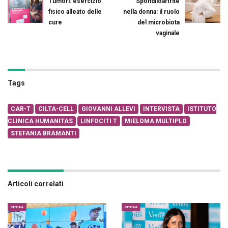
Tumori: esercizio
Spondiloartrite
fisico alleato delle
nella donna: il ruolo
cure
del microbiota
vaginale
Tags
CAR-T
CILTA-CELL
GIOVANNI ALLEVI
INTERVISTA
ISTITUTO
CLINICA HUMANITAS
LINFOCITI T
MIELOMA MULTIPLO
STEFANIA BRAMANTI
Articoli correlati
MEDICINA
MEDICINA