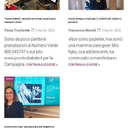
“Pronto Diabete”: prevenire per evitare complicanze
Rinite allergica: migliorare il controllo dei sintomi è
cardiache e renali
possibile
Paola Trombetta
9 Aprile 2026
Francesca Morelli
9 Aprile 2026
Sono da poco partite le
«Non sono paziente, ma sono
prenotazioni al Numero Verde
una mamma care-giver. Mio
800 042747 e sul sito
figlio, ora adolescente, ha
www.prontodiabete.it per la
cominciato a manifestare i.
Campagna.
CONTINUA A LEGGERE
CONTINUA A LEGGERE
MEDICINA
Eczema alle mani: una nuova opzione terapeutica