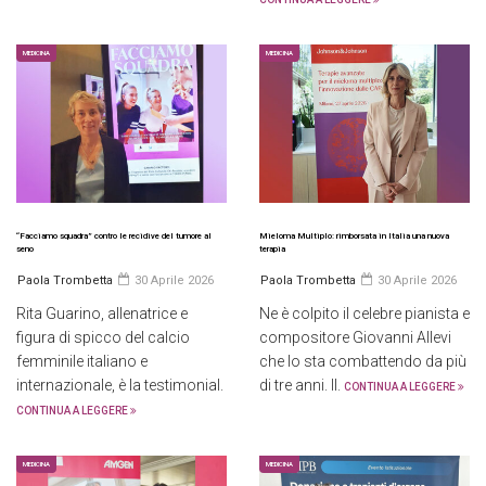
MEDICINA
MEDICINA
“Facciamo squadra” contro le recidive del tumore al
Mieloma Multiplo: rimborsata in Italia una nuova
seno
terapia
Paola Trombetta
30 Aprile 2026
Paola Trombetta
30 Aprile 2026
Rita Guarino, allenatrice e
Ne è colpito il celebre pianista e
figura di spicco del calcio
compositore Giovanni Allevi
femminile italiano e
che lo sta combattendo da più
internazionale, è la testimonial.
di tre anni. Il.
CONTINUA A LEGGERE
CONTINUA A LEGGERE
MEDICINA
MEDICINA