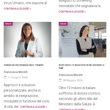
eseguito lo screening
Virus Umano, che espone al.
neonatale che segnalava la.
CONTINUA A LEGGERE
CONTINUA A LEGGERE
MEDICINA
MEDICINA
Strategie per una menopausa sana e “integrata”
Dolore cronico: c’è ancora molto da fare, nonostante la
legge
Francesca Morelli
Francesca Morelli
11 Giugno 2026
28 Maggio 2026
Approcci e soluzioni
Oltre 10 milioni di italiani
personalizzate, anche in
soffrono di dolore cronico,
ambito di integrazione,
secondo gli ultimi dati del
modulate in funzione del ciclo
Ministero della Salute. A.
di vita, dei.
CONTINUA A LEGGERE
CONTINUA A LEGGERE