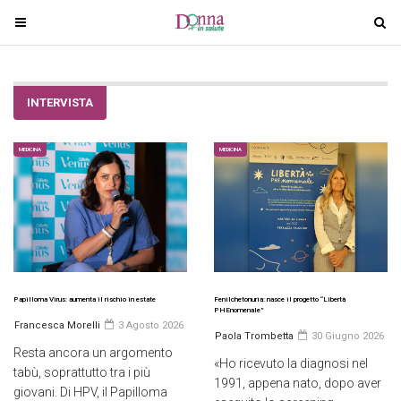
T
T
o
o
g
g
g
g
INTERVISTA
l
l
e
e
n
n
MEDICINA
MEDICINA
a
a
v
v
i
i
g
g
a
a
t
t
i
i
Papilloma Virus: aumenta il rischio in estate
Fenilchetonuria: nasce il progetto “Libertà
PHEnomenale”
o
o
Francesca Morelli
3 Agosto 2026
Paola Trombetta
30 Giugno 2026
n
n
Resta ancora un argomento
«Ho ricevuto la diagnosi nel
tabù, soprattutto tra i più
1991, appena nato, dopo aver
giovani. Di HPV, il Papilloma