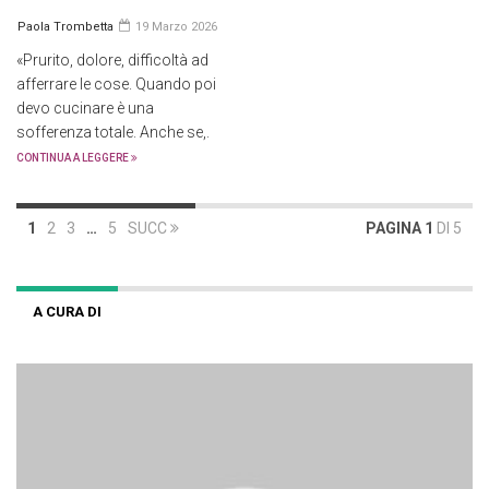
Paola Trombetta
19 Marzo 2026
«Prurito, dolore, difficoltà ad
afferrare le cose. Quando poi
devo cucinare è una
sofferenza totale. Anche se,.
CONTINUA A LEGGERE
1
2
3
…
5
SUCC
PAGINA 1
DI 5
A CURA DI