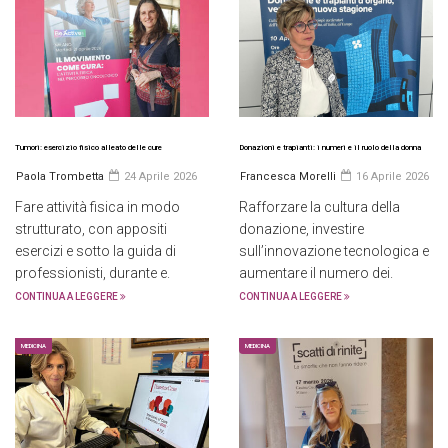
Tumori: esercizio fisico alleato delle cure
Donazioni e trapianti: i numeri e il ruolo della donna
Paola Trombetta
24 Aprile 2026
Francesca Morelli
16 Aprile 2026
Fare attività fisica in modo
Rafforzare la cultura della
strutturato, con appositi
donazione, investire
esercizi e sotto la guida di
sull’innovazione tecnologica e
professionisti, durante e.
aumentare il numero dei.
CONTINUA A LEGGERE
CONTINUA A LEGGERE
MEDICINA
MEDICINA