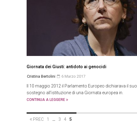
Giornata dei Giusti: antidoto ai genocidi
Cristina Bertolini
6 Marzo 2017
Il 10 maggio 2012 il Parlamento Europeo dichiarava il suo
sostegno all’istituzione di una Giornata europea in.
CONTINUA A LEGGERE
PREC
1
…
3
4
5