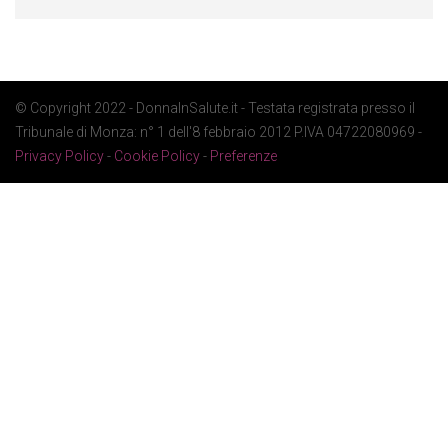
© Copyright 2022 - DonnaInSalute.it - Testata registrata presso il
Tribunale di Monza: n° 1 dell'8 febbraio 2012 P.IVA 04722080969 -
Privacy Policy
-
Cookie Policy
-
Preferenze