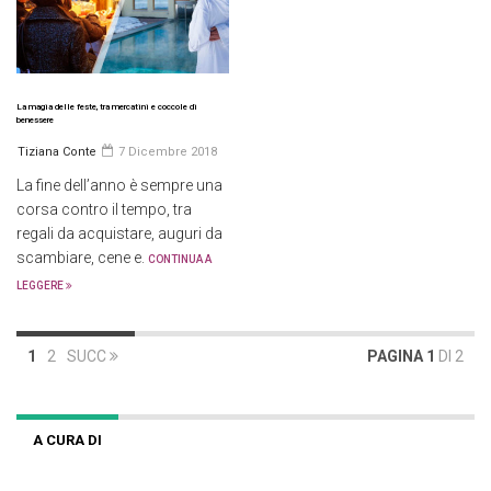
La magia delle feste, tra mercatini e coccole di
benessere
Tiziana Conte
7 Dicembre 2018
La fine dell’anno è sempre una
corsa contro il tempo, tra
regali da acquistare, auguri da
scambiare, cene e.
CONTINUA A
LEGGERE
1
2
SUCC
PAGINA 1
DI 2
A CURA DI