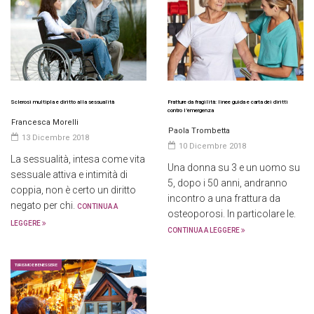
Sclerosi multipla e diritto alla sessualità
Fratture da fragilità: linee guida e carta dei diritti
contro l’emergenza
Francesca Morelli
Paola Trombetta
13 Dicembre 2018
10 Dicembre 2018
La sessualità, intesa come vita
Una donna su 3 e un uomo su
sessuale attiva e intimità di
5, dopo i 50 anni, andranno
coppia, non è certo un diritto
incontro a una frattura da
negato per chi.
CONTINUA A
osteoporosi. In particolare le.
LEGGERE
CONTINUA A LEGGERE
TURISMO E BENESSERE