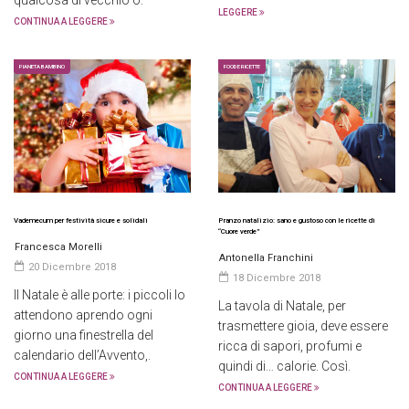
qualcosa di vecchio o.
LEGGERE
CONTINUA A LEGGERE
PIANETA BAMBINO
FOOD E RICETTE
Vademecum per festività sicure e solidali
Pranzo natalizio: sano e gustoso con le ricette di
“Cuore verde”
Francesca Morelli
Antonella Franchini
20 Dicembre 2018
18 Dicembre 2018
Il Natale è alle porte: i piccoli lo
La tavola di Natale, per
attendono aprendo ogni
trasmettere gioia, deve essere
giorno una finestrella del
ricca di sapori, profumi e
calendario dell’Avvento,.
quindi di… calorie. Così.
CONTINUA A LEGGERE
CONTINUA A LEGGERE