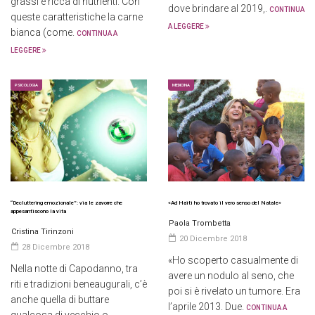
grassi e ricca di nutrienti. Con
dove brindare al 2019,.
CONTINUA
queste caratteristiche la carne
A LEGGERE
bianca (come.
CONTINUA A
LEGGERE
PSICOLOGIA
MEDICINA
“Decluttering emozionale”: via le zavorre che
«Ad Haiti ho trovato il vero senso del Natale»
appesantiscono la vita
Paola Trombetta
Cristina Tirinzoni
20 Dicembre 2018
28 Dicembre 2018
«Ho scoperto casualmente di
Nella notte di Capodanno, tra
avere un nodulo al seno, che
riti e tradizioni beneaugurali, c’è
poi si è rivelato un tumore. Era
anche quella di buttare
l’aprile 2013. Due.
CONTINUA A