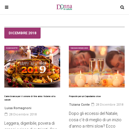
T
T
o
o
g
g
g
g
DICEMBRE 2018
l
l
e
e
n
n
FOOD E RICETTE
TURISMO E BENESSERE
a
a
v
v
i
i
g
g
a
a
t
t
i
i
Carne bianca per il cenone di fine anno: fa bene alla
Proposte per un Capodanno slow
salute
o
o
Tiziana Conte
28 Dicembre 2018
Luisa Romagnoni
n
n
Dopo gli eccessi del Natale,
28 Dicembre 2018
cosa c’è di meglio di un inizio
Leggera, digeribile, povera di
d’anno a ritmi slow? Ecco