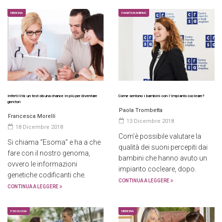
MEDICINA
PIANETA BAMBINO
Infertilità: un test dà una chance in più per diventare
Come sentono i bambini con l’impianto cocleare?
genitori
Paola Trombetta
Francesca Morelli
13 Dicembre 2018
18 Dicembre 2018
Com’è possibile valutare la
Si chiama “Esoma” e ha a che
qualità dei suoni percepiti dai
fare con il nostro genoma,
bambini che hanno avuto un
ovvero le informazioni
impianto cocleare, dopo.
genetiche codificanti che.
CONTINUA A LEGGERE
CONTINUA A LEGGERE
PSICOLOGIA
MEDICINA