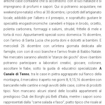
antiche case contadine che si accendono con le luci natalizie e si
impregnano di profumi e sapori. Qui si potranno acquistare, nei
weekend pre-natalizi e fino al 30 dicembre, i prodotti dell’artigianato
locale, addobbi per l’albero e il presepio, e soprattutto gustare le
specialità enogastronomiche: canederli e trippa in brodo, orzetto,
polenta carbonera, formaggi e salumi, strudel, frittelle di mele e
torta di noci. Appuntamenti speciali sono domenica 16 dicembre,
con l’arrivo di Santa Lucia che porta doni e dolcetti ai bambini. E
mercoledì 26 dicembre con un’intera giornata dedicata alle
famiglie, con cori di voci bianche e l’arrivo finale di Babbo Natale.
Nei mercatini saranno allestiti le “stanze dei giochi” dove i bambini
potranno partecipare a laboratori creativi, giocare, colorare,
ascoltare le fiabe, sotto la guida di educatrici specializzate.
A
Canale di Tenno
, tra le case in pietra aggrappate sul fianco della
montagna, il mercatino è aperto nei giorni 8, 9,15,16 dicembre con
bancarelle nelle cantine e negli avvolti delle case, colme di prodotti
tipici. Non mancano alcuni stand delle località appartenenti al
prestigioso Club dei Borghi più Belli d’Italia, mentre i sapori sono
rappresentati dalla “carne salada e fasoi”, piatto tipico che risale al