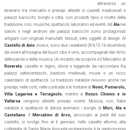
attraverso un
itinerario tra mercatini e presepi allestiti in castelli medioevali e
palazzi barocchi, borghi e città; con prodotti tipici e ricette della
tradizione; cori, musiche, spettacoli, laboratori ed eventi. Ad
Ala
nei
saloni e negli androni dei palazzi barocchi sono protagonisti
artigiani con originali manufatti: tessuti, sete, oggetti di design. Al
Castello di Avio
, invece, sono due i weekend (8-9,15-16 dicembre)
da vivere all’insegna del buon cibo e vino, accompagnati dal ritmo
delle parole e della musica. Un incanto da scoprire è il Mercatino di
Rovereto
: casette in legno, storie e leggende da raccontare fra
palazzi settecenteschi, bastioni medievali, musei e un ricco
calendario di spettacoli. Le tradizioni natalizie rivivono anche nei
presepi, nelle corti, nelle contrade e le fontane di
Nomi, Pomarolo,
Villa Lagarina e Terragnolo
, mentre a
Ronzo Chienis e in
Vallarsa
vengono allestiti presepi viventi. Musica, cori, fiabe
natalizie e spettacoli di danza animano i borghi di
Mori, Ala e
Castellano
. Il
Mercatino di Arco,
arroccato ai piedi del suo
castello, si svolge fino al 6 gennaio: nelle casette attorno alla
collegiata di Santa Maria Assunta protagonista è la gastronomia