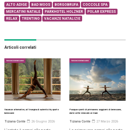
ALTO ADIGE
BAD MOOS
BORGOBRUFA
COCCOLE SPA
MERCATINI NATALE
PARKHOTEL HOLZNER
POLAR EXPRESS
RELAX
TRENTINO
VACANZE NATALIZIE
Articoli correlati
TURISMO E BENESSERE
TURISMO E BENESSERE
Vacanze alternative, all’insegna di autenticità, sport e
Pasqua e ponti di primavera: soggiorni di benessere,
benessere
dalle vette innevate al mare
Tiziana Conte
26 Giugno 2026
Tiziana Conte
27 Marzo 2026