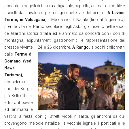
accanto a oggetti di fattura artigianale, caprette, animali da cortile e
asinelli da cavalcare per un giro nelle vie del centro.
A Levico
Terme, in Valsugana
, il Mercatino di Natale (fino al 6 gennaio)
prende vita nel Parco secolare degli Asburgo inserito nell’elenco
dei Giardini storici d’Italia ed è animato da concerti con i cori di
montagna, appuntamenti gastronomici e rappresentazione del
presepe vivente, il 24 e 26 dicembre.
A Rango,
a pochi chilometri
dalle
Terme di
Comano (vedi
News
Turismo),
considerato
uno dei Borghi
più Belli d’Italia,
è tutto il paese
ad animarsi e
vestirsi a festa, con gli stretti vicoli in salita, gli androni da cui
provengono melodie natalizie, le vecchie legnaie, i porticati e le