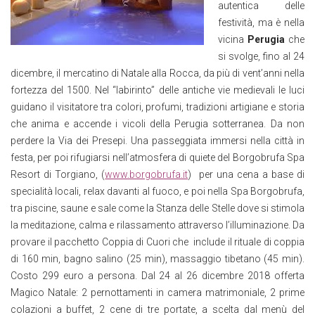
autentica delle
festività, ma è nella
vicina
Perugia
che
si svolge, fino al 24
dicembre, il mercatino di Natale alla Rocca, da più di vent’anni nella
fortezza del 1500. Nel “labirinto” delle antiche vie medievali le luci
guidano il visitatore tra colori, profumi, tradizioni artigiane e storia
che anima e accende i vicoli della Perugia sotterranea. Da non
perdere la Via dei Presepi. Una passeggiata immersi nella città in
festa, per poi rifugiarsi nell’atmosfera di quiete del Borgobrufa Spa
Resort di Torgiano, (
www.borgobrufa.it
) per una cena a base di
specialità locali, relax davanti al fuoco, e poi nella Spa Borgobrufa,
tra piscine, saune e sale come la Stanza delle Stelle dove si stimola
la meditazione, calma e rilassamento attraverso l’illuminazione. Da
provare il pacchetto Coppia di Cuori che include il rituale di coppia
di 160 min, bagno salino (25 min), massaggio tibetano (45 min).
Costo 299 euro a persona. Dal 24 al 26 dicembre 2018 offerta
Magico Natale: 2 pernottamenti in camera matrimoniale, 2 prime
colazioni a buffet, 2 cene di tre portate, a scelta dal menù del