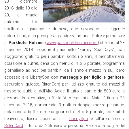
23 dicembre
2018, dalle 10 alle
20, le magie
natalizie tra
sculture di ghiaccio e di neve, che rievocano le leggende
dolomitiche, e un presepe a grandezza umana. Potrete pernottare
al
Parkhotel Holzner
(
www.parkhotel-holzner.com
) che fino al 23
dicembre 2018 propone il pacchetto “Family Spa Days”, con
soggiorno gratuito per i bambini sotto i 6 anni, 4 pernottamenti,
colazione a buffet, cena con menu di 4 o 5 portate, programma
giornaliero ad hoc per bambini da 1 anno e mezzo in su, libero
accesso alla LibertySpa con
massaggio per figlio e genitore
,
escursioni guidate, RittenCard per l’utilizzo gratuito dei mezzi di
trasporto pubblici dell’Alto Adige. Il tutto a partire da 500 euro a
persona. In alternativa, l’offerta “Ai mercatini di Natale”, fino al 23
dicembre 2018, comprende: 3 notti in doppia, mezza pensione,
colazione a buffet e menu gourmet di 4 o 5 portate, cocktail di
benvenuto, libero accesso alla
LibertySpa
e all’area fitness,
RittenCard
. Il tutto da 266 euro a persona. Varcata la soglia del