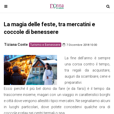
T
T
o
o
g
g
La magia delle feste, tra mercatini e
g
g
l
l
coccole di benessere
e
e
n
n
Tiziana Conte
Turismo e Benessere
7 Dicembre 2018 10:00
a
a
v
v
La fine dell’anno è sempre
i
i
una corsa contro il tempo,
g
g
tra regali da acquistare,
a
a
auguri da scambiare, cene e
t
t
preparativi.
i
i
Ecco perché il più bel dono da fare (e da farsi) è il tempo da
o
o
trascorrere insieme, magari con un viaggio in caratteristici borghi
n
n
e città dove vengono allestiti i tipici mercatini. Ne segnaliamo alcuni
in luoghi particolari, dove potete concedervi qualche ora di
coccole e relax nei centri termali o spa.