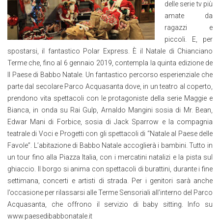
delle serie tv più
amate da
ragazzi e
piccoli. E, per
spostarsi, il fantastico Polar Express. È il Natale di Chianciano
Terme che, fino al 6 gennaio 2019, contempla la quinta edizione de
Il Paese di Babbo Natale. Un fantastico percorso esperienziale che
parte dal secolare Parco Acquasanta dove, in un teatro al coperto,
prendono vita spettacoli con le protagoniste della serie Maggie e
Bianca, in onda su Rai Gulp, Arnaldo Mangini sosia di Mr. Bean,
Edwar Mani di Forbice, sosia di Jack Sparrow e la compagnia
teatrale di Voci e Progetti con gli spettacoli di “Natale al Paese delle
Favole”. L’abitazione di Babbo Natale accoglierà i bambini. Tutto in
un tour fino alla Piazza Italia, con i mercatini natalizi e la pista sul
ghiaccio. Il borgo si anima con spettacoli di burattini, durante i fine
settimana, concerti e artisti di strada. Per i genitori sarà anche
l’occasione per rilassarsi alle Terme Sensoriali all’interno del Parco
Acquasanta, che offrono il servizio di baby sitting. Info su
www.paesedibabbonatale.it