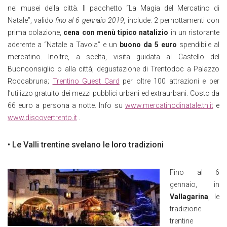
nei musei della città. Il pacchetto “La Magia del Mercatino di
Natale”, valido
fino al 6 gennaio 2019,
include: 2 pernottamenti con
prima colazione,
cena con menù tipico natalizio
in un ristorante
aderente a “Natale a Tavola” e un
buono da 5 euro
spendibile al
mercatino. Inoltre, a scelta, visita guidata al Castello del
Buonconsiglio o alla città; degustazione di Trentodoc a Palazzo
Roccabruna;
Trentino Guest Card
per oltre 100 attrazioni e per
l’utilizzo gratuito dei mezzi pubblici urbani ed extraurbani. Costo da
66 euro a persona a notte. Info su
www.mercatinodinatale.tn.it
e
www.discovertrento.it
.
• Le Valli trentine svelano le loro tradizioni
Fino al 6
gennaio, in
Vallagarina
, le
tradizione
trentine