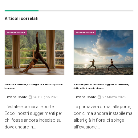
Articoli correlati
TURISMO E BENESSERE
TURISMO E BENESSERE
Vacanze alternative, all’insegna di autenticità, sport e
Pasqua e ponti di primavera: soggiorni di benessere,
benessere
dalle vette innevate al mare
Tiziana Conte
26 Giugno 2026
Tiziana Conte
27 Marzo 2026
L’estate è ormai alle porte.
La primavera ormai alle porte,
Ecco i nostri suggerimenti per
con clima ancora instabile ma
chi fosse ancora indeciso su
alberi già in fiore, ci spinge
dove andare in...
all’evasione,...