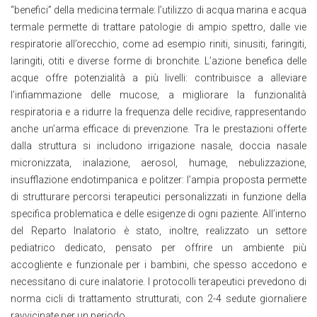
“benefici” della medicina termale: l’utilizzo di acqua marina e acqua
termale permette di trattare patologie di ampio spettro, dalle vie
respiratorie all’orecchio, come ad esempio riniti, sinusiti, faringiti,
laringiti, otiti e diverse forme di bronchite. L’azione benefica delle
acque offre potenzialità a più livelli: contribuisce a alleviare
l’infiammazione delle mucose, a migliorare la funzionalità
respiratoria e a ridurre la frequenza delle recidive, rappresentando
anche un’arma efficace di prevenzione. Tra le prestazioni offerte
dalla struttura si includono irrigazione nasale, doccia nasale
micronizzata, inalazione, aerosol, humage, nebulizzazione,
insufflazione endotimpanica e politzer: l’ampia proposta permette
di strutturare percorsi terapeutici personalizzati in funzione della
specifica problematica e delle esigenze di ogni paziente. All’interno
del Reparto Inalatorio è stato, inoltre, realizzato un settore
pediatrico dedicato, pensato per offrire un ambiente più
accogliente e funzionale per i bambini, che spesso accedono e
necessitano di cure inalatorie. I protocolli terapeutici prevedono di
norma cicli di trattamento strutturati, con 2-4 sedute giornaliere
ravvicinate per un periodo.