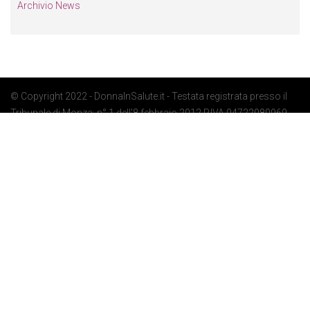
Archivio News
© Copyright 2022 - DonnaInSalute.it - Testata registrata presso il
Tribunale di Monza: n° 1 dell'8 febbraio 2012 P.IVA 04722080969 -
Privacy Policy
-
Cookie Policy
-
Preferenze