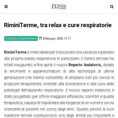
T
T
o
o
g
g
RiminiTerme, tra relax e cure respiratorie
g
g
l
l
e
e
Turismo e Benessere
8 Maggio 2026 11:11
n
n
a
a
RiminiTerme
è meta ideale per trascorrere una vacanza e pensare
v
v
alla propria salute, respiratoria in particolare. Il Centro termale ha
i
i
infatti inaugurato a fine aprile il nuovo
Reparto Inalatorio,
dotato
g
g
di strumenti e apparecchiature di alta tecnologia di ultima
a
a
generazione che hanno consentito di ampliare con più servizi le
t
t
proposte terapeutiche, orientati alla prevenzione e alla cura delle
i
i
patologie dell’apparato respiratorio. Il nuovo reparto inalatorio è
o
o
stato progettato per offrire maggiore efficienza, comfort e qualità
n
n
terapeutica, capace di rispondere alle esigenze di un numero via via
crescente di pazienti nel corso degli anni. Questo perché le cure
inalatorie termali costituiscono uno degli ambiti più importanti e