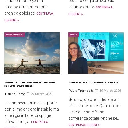
endometriosi. Questa
l’equinozio già arrivato da
patologia infiammatoria
alcuni giorni, e.
CONTINUA A
cronica colpisce.
CONTINUA A
LEGGERE
LEGGERE
TURISMO E BENESSERE
MEDICINA
Pasqua e ponti di primavera: soggiorni di benessere,
Eczema alle mani: una nuova opzione terapeutica
dalle vette innevate al mare
Paola Trombetta
19 Marzo 2026
Tiziana Conte
27 Marzo 2026
«Prurito, dolore, difficoltà ad
La primavera ormai alle porte,
afferrare le cose. Quando poi
con clima ancora instabile ma
devo cucinare è una
alberi già in fiore, ci spinge
sofferenza totale. Anche se,.
all’evasione, a.
CONTINUA A
CONTINUA A LEGGERE