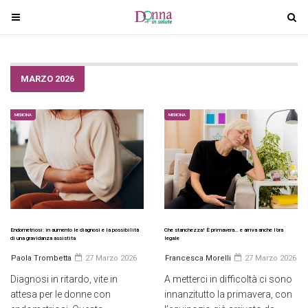
T
T
o
o
g
g
g
g
MARZO 2026
l
l
e
e
n
n
MEDICINA
MEDICINA
a
a
v
v
i
i
g
g
a
a
t
t
i
i
Endometriosi: in aumento le diagnosi e la possibilità
Che stanchezza! È primavera… e arriva anche l’ora
di una gravidanza assistita
legale
o
o
Paola Trombetta
27 Marzo 2026
Francesca Morelli
27 Marzo 2026
n
n
Diagnosi in ritardo, vite in
A metterci in difficoltà ci sono
attesa per le donne con
innanzitutto la primavera, con