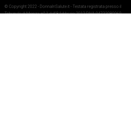
© Copyright 2022 - DonnaInSalute.it - Testata registrata presso il
Tribunale di Monza: n° 1 dell'8 febbraio 2012 P.IVA 04722080969 -
Privacy Policy
-
Cookie Policy
-
Preferenze