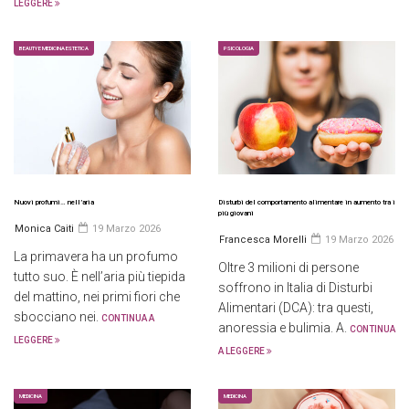
LEGGERE
BEAUTY E MEDICINA ESTETICA
PSICOLOGIA
Nuovi profumi… nell’aria
Disturbi del comportamento alimentare in aumento tra i
più giovani
Monica Caiti
19 Marzo 2026
Francesca Morelli
19 Marzo 2026
La primavera ha un profumo
Oltre 3 milioni di persone
tutto suo. È nell’aria più tiepida
soffrono in Italia di Disturbi
del mattino, nei primi fiori che
Alimentari (DCA): tra questi,
sbocciano nei.
CONTINUA A
anoressia e bulimia. A.
CONTINUA
LEGGERE
A LEGGERE
MEDICINA
MEDICINA