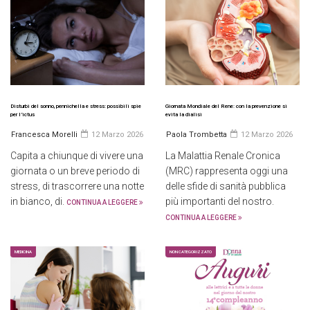
Disturbi del sonno, pennichella e stress: possibili spie
Giornata Mondiale del Rene: con la prevenzione si
per l’ictus
evita la dialisi
Francesca Morelli
12 Marzo 2026
Paola Trombetta
12 Marzo 2026
Capita a chiunque di vivere una
La Malattia Renale Cronica
giornata o un breve periodo di
(MRC) rappresenta oggi una
stress, di trascorrere una notte
delle sfide di sanità pubblica
in bianco, di.
più importanti del nostro.
CONTINUA A LEGGERE
CONTINUA A LEGGERE
MEDICINA
NON CATEGORIZZATO