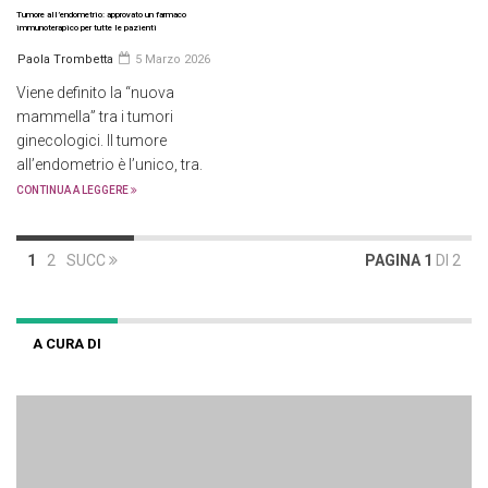
Tumore all’endometrio: approvato un farmaco
immunoterapico per tutte le pazienti
Paola Trombetta
5 Marzo 2026
Viene definito la “nuova
mammella” tra i tumori
ginecologici. Il tumore
all’endometrio è l’unico, tra.
CONTINUA A LEGGERE
1
2
SUCC
PAGINA 1
DI 2
A CURA DI