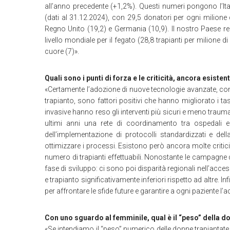
all’anno precedente (+1,2%). Questi numeri pongono l’It
(dati al 31.12.2024), con 29,5 donatori per ogni milione d
Regno Unito (19,2) e Germania (10,9). Il nostro Paese reg
livello mondiale per il fegato (28,8 trapianti per milione di 
cuore (7)».
Quali sono i punti di forza e le criticità, ancora esistent
«Certamente l’adozione di nuove tecnologie avanzate, com
trapianto, sono fattori positivi che hanno migliorato i tas
invasive hanno reso gli interventi più sicuri e meno traumat
ultimi anni una rete di coordinamento tra ospedali e 
dell’implementazione di protocolli standardizzati e d
ottimizzare i processi. Esistono però ancora molte criticit
numero di trapianti effettuabili. Nonostante le campagne di
fase di sviluppo: ci sono poi disparità regionali nell’acc
e trapianto significativamente inferiori rispetto ad altre. I
per affrontare le sfide future e garantire a ogni paziente l’a
Con uno sguardo al femminile, qual è il “peso” della d
«Se intendiamo il “peso” numerico delle donne trapiantate,