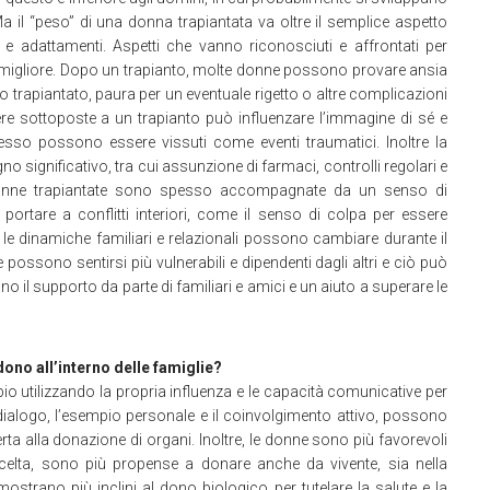
a il “peso” di una donna trapiantata va oltre il semplice aspetto
 e adattamenti. Aspetti che vanno riconosciuti e affrontati per
a migliore. Dopo un trapianto, molte donne possono provare ansia
o trapiantato, paura per un eventuale rigetto o altre complicazioni
e sottoposte a un trapianto può influenzare l’immagine di sé e
stesso possono essere vissuti come eventi traumatici. Inoltre la
o significativo, tra cui assunzione di farmaci, controlli regolari e
te donne trapiantate sono spesso accompagnate da un senso di
ortare a conflitti interiori, come il senso di colpa per essere
e dinamiche familiari e relazionali possono cambiare durante il
possono sentirsi più vulnerabili e dipendenti dagli altri e ciò può
no il supporto da parte di familiari e amici e un aiuto a superare le
ono all’interno delle famiglie?
 utilizzando la propria influenza e le capacità comunicative per
 dialogo, l’esempio personale e il coinvolgimento attivo, possono
a alla donazione di organi. Inoltre, le donne sono più favorevoli
celta, sono più propense a donare anche da vivente, sia nella
ostrano più inclini al dono biologico per tutelare la salute e la