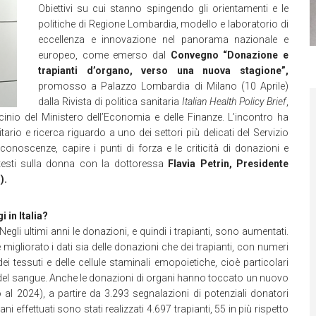
Obiettivi su cui stanno spingendo gli orientamenti e le
politiche di Regione Lombardia, modello e laboratorio di
eccellenza e innovazione nel panorama nazionale e
europeo, come emerso dal
Convegno “Donazione e
trapianti d’organo, verso una nuova stagione”,
promosso a Palazzo Lombardia di Milano (10 Aprile)
dalla Rivista di politica sanitaria
Italian Health Policy Brief
,
inio del Ministero dell’Economia e delle Finanze. L’incontro ha
ario e ricerca riguardo a uno dei settori più delicati del Servizio
conoscenze, capire i punti di forza e le criticità di donazioni e
ntesti sulla donna con la dottoressa
Flavia Petrin, Presidente
).
 in Italia?
Negli ultimi anni le donazioni, e quindi i trapianti, sono aumentati.
migliorato i dati sia delle donazioni che dei trapianti, con numeri
, dei tessuti e delle cellule staminali emopoietiche, cioè particolari
ule del sangue. Anche le donazioni di organi hanno toccato un nuovo
al 2024), a partire da 3.293 segnalazioni di potenziali donatori
ani effettuati sono stati realizzati 4.697 trapianti, 55 in più rispetto