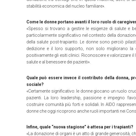
stabilità economica del nucleo familiare».
Come le donne portano avanti il loro ruolo di caregive
«Spesso si trovano a gestire le esigenze di salute e b
particolarmente significativo nel contesto della donazione 
della salute post-trapianto. Le donne sono perciò pilastri
dedizione e il loro supporto, non solo migliorano la 
positivamente gli esiti clinici. Riconoscere e valorizzare i
salute e al benessere dei pazienti».
Quale può essere invece il contributo della donna, pr
sociale?
«Certamente significativo: le donne giocano un ruolo cruc
pazienti. La loro leadership, passione e impegno fa
costruire comunità più forti e solidali. In AIDO rappresen
donne che oggi ricoprono anche ruoli importanti nei Consigl
Infine, quale “nuova stagione” è attesa per i trapianti?
«La donazione di organi è un atto di grande generosità, che 