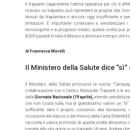
Il trapianto rappresenta l’ultima speranza per chi è aff
ricevuto un trapianto può riprendere la propria vita, torna
tessuti da trapiantare è ancora oggi insufficiente e 
limitazioni. È importante continuare a sensibilizzare 
tecnologiche e ai progressi medici, questa scelta può perme
8.000 pazienti in lista d’attesa e a diminuire il tempo che l
di Francesca Morelli
Il Ministero della Salute dice “sì”
Il Ministero della Salute promuove la nuova “Campagna
collaborazione con il Centro Nazionale Trapianti e le ass
della
Giornata Nazionale (19 aprile),
intende sensibilizza
che non costa nulla, ma di grandissimo valore: un “sì” 
sufficiente dare il proprio consenso alla donazione, 
occasione del rilascio o del rinnovo della Carta d’Identi
racconta il valore profondo di questa scelta attraverso l
tornata alla vita grazie a un trapianto di rene, Andrea c