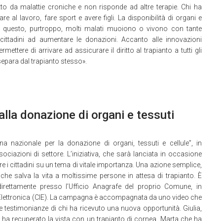
etto da malattie croniche e non risponde ad altre terapie. Chi ha
re al lavoro, fare sport e avere figli. La disponibilità di organi e
per questo, purtroppo, molti malati muoiono o vivono con tante
i cittadini ad aumentare le donazioni. Accanto alle innovazioni
ttere di arrivare ad assicurare il diritto al trapianto a tutti gli
i separa dal trapianto stesso».
 alla donazione di organi e tessuti
 nazionale per la donazione di organi, tessuti e cellule”, in
ociazioni di settore. L’iniziativa, che sarà lanciata in occasione
re i cittadini su un tema di vitale importanza. Una azione semplice,
che salva la vita a moltissime persone in attesa di trapianto. È
direttamente presso l’Ufficio Anagrafe del proprio Comune, in
tà Elettronica (CIE). La campagna è accompagnata da uno video che
e testimonianze di chi ha ricevuto una nuova opportunità. Giulia,
he ha recuperato la vista con un trapianto di cornea, Marta che ha