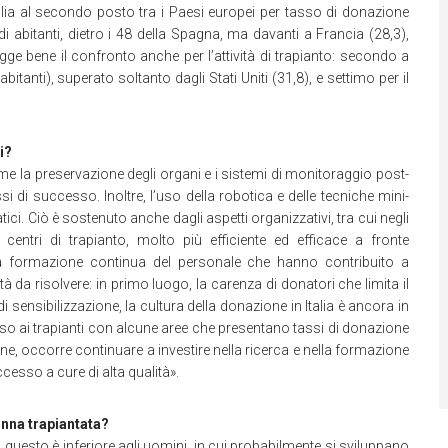
alia al secondo posto tra i Paesi europei per tasso di donazione
i abitanti, dietro i 48 della Spagna, ma davanti a Francia (28,3),
ge bene il confronto anche per l’attività di trapianto: secondo a
abitanti), superato soltanto dagli Stati Uniti (31,8), e settimo per il
i?
e la preservazione degli organi e i sistemi di monitoraggio post-
si di successo. Inoltre, l’uso della robotica e delle tecniche mini-
ici. Ciò è sostenuto anche dagli aspetti organizzativi, tra cui negli
centri di trapianto, molto più efficiente ed efficace a fronte
ella formazione continua del personale che hanno contribuito a
à da risolvere: in primo luogo, la carenza di donatori che limita il
 sensibilizzazione, la cultura della donazione in Italia è ancora in
esso ai trapianti con alcune aree che presentano tassi di donazione
nfine, occorre continuare a investire nella ricerca e nella formazione
ccesso a cure di alta qualità».
onna trapiantata?
 questo è inferiore agli uomini, in cui probabilmente si sviluppano