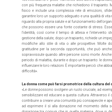
con più frequenza malattie che richiedono il trapianto. M
fisico e include una complessa rete di emozioni, sfide
garantire loro un supporto adeguato e una qualità di vit
riguardo alla propria salute e al funzionamento dell’organ
che possono essere una fonte costante di stress. Esser
l’identità, così come il tempo di attesa e l’intervento 
gestione della salute, dopo un trapianto, richiede un impegn
modifiche allo stile di vita o alle prospettive. Mol
gratitudine per la seconda opportunità, che può anche p
sopravvissute quando altre persone sono morte. Anche l
periodo di malattia, durante e dopo un trapianto: le donne 
influenzare le loro relazioni. È importante perciò che abbia
difficoltà».
La donna come può farsi promotrice della cultura del d
«Le donne possono svolgere un ruolo cruciale, ad esempio
sensibilizzare ed educare a questa cultura. Attraverso il
contribuire a creare una comunità più consapevole e apert
ad esprimere il sì alla donazione nel momento della s
donazione tra coniugi che in quella materna, dove si dim