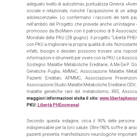
adeguato livello di autostima», puntualizza Ginevra. «Aver
sociale e relazionale, nonchè l’acquisizione di un adeg
adolescenziale». Lo confermano i racconti dei tanti pazi
nell’ambito del Progetto che prevede anche un’indagin
promosso da BioMarin con il patrocinio di 8 Associazion
Mondiale della PKU (28 giugno). Il progetto “Libertà PHE
con PKU a migliorare la propria qualità di vita. Nonostante l
infatti, bisogni e desideri possono trovare una rispo
informazioni e strumenti per vivere con la PKU. Le Associ
Sostegno Malattie Metaboliche Ereditarie; A.Me.Ge.P.
Genetiche Puglia; AMMeC, Associazione Malattie Meta
Pazienti Ereditari; APMMC, Associazione Prevenzi
Associazione Studio Malattie Metaboliche Ereditarie ODV
malattie genetiche rare del metabolismo; IRIS, Associ
maggiori informazioni visita il sito:
www.libertapheno
PKU:
Libertà PHEnomenal
Secondo questa indagine, circa il 90% delle persone
indispensabile per la loro salute. Oltre l’80% soffre di ans
pazienti presenta manifestazioni neurologiche important