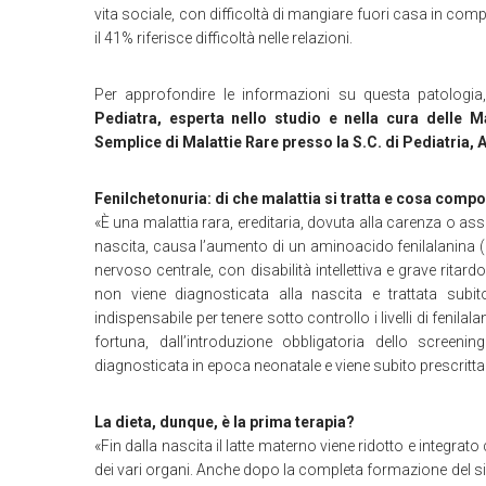
vita sociale, con difficoltà di mangiare fuori casa in compa
il 41% riferisce difficoltà nelle relazioni.
Per approfondire le informazioni su questa patologia
Pediatra, esperta nello studio e nella cura delle Ma
Semplice di Malattie Rare presso la S.C. di Pediatria, 
Fenilchetonuria: di che malattia si tratta e cosa comp
«È una malattia rara, ereditaria, dovuta alla carenza o a
nascita, causa l’aumento di un aminoacido fenilalanina (
nervoso centrale, con disabilità intellettiva e grave ritard
non viene diagnosticata alla nascita e trattata subi
indispensabile per tenere sotto controllo i livelli di fenilal
fortuna, dall’introduzione obbligatoria dello screen
diagnosticata in epoca neonatale e viene subito prescritta un
La dieta, dunque, è la prima terapia?
«Fin dalla nascita il latte materno viene ridotto e integra
dei vari organi. Anche dopo la completa formazione del 