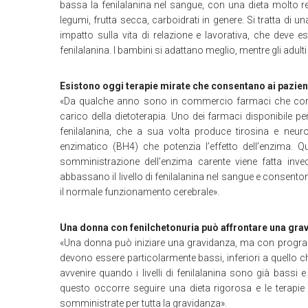
bassa la fenilalanina nel sangue, con una dieta molto r
legumi, frutta secca, carboidrati in genere. Si tratta di u
impatto sulla vita di relazione e lavorativa, che deve
fenilalanina. I bambini si adattano meglio, mentre gli adult
Esistono oggi terapie mirate che consentano ai pazient
«Da qualche anno sono in commercio farmaci che consent
carico della dietoterapia. Uno dei farmaci disponibile pe
fenilalanina, che a sua volta produce tirosina e neuro
enzimatico (BH4) che potenzia l’effetto dell’enzima. Qu
somministrazione dell’enzima carente viene fatta invec
abbassano il livello di fenilalanina nel sangue e consentono
il normale funzionamento cerebrale».
Una donna con fenilchetonuria può affrontare una gra
«Una donna può iniziare una gravidanza, ma con programm
devono essere particolarmente bassi, inferiori a quello c
avvenire quando i livelli di fenilalanina sono già bassi 
questo occorre seguire una dieta rigorosa e le terapi
somministrate per tutta la gravidanza».