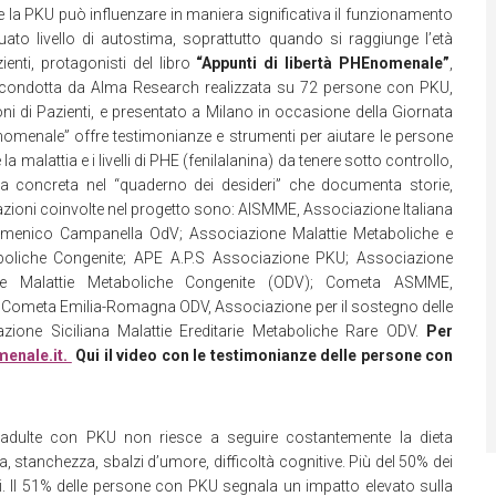
e la PKU può influenzare in maniera significativa il funzionamento
uato livello di autostima, soprattutto quando si raggiunge l’età
enti, protagonisti del libro
“Appunti di libertà PHEnomenale”
,
e condotta da Alma Research realizzata su 72 persone con PKU,
i di Pazienti, e presentato a Milano in occasione della Giornata
nomenale” offre testimonianze e strumenti per aiutare le persone
a malattia e i livelli di PHE (fenilalanina) da tenere sotto controllo,
sta concreta nel “quaderno dei desideri” che documenta storie,
azioni coinvolte nel progetto sono: AISMME, Associazione Italiana
 Domenico Campanella OdV; Associazione Malattie Metaboliche e
boliche Congenite; APE A.P.S Associazione PKU; Associazione
one Malattie Metaboliche Congenite (ODV); Cometa ASMME,
; Cometa Emilia-Romagna ODV, Associazione per il sostegno delle
azione Siciliana Malattie Ereditarie Metaboliche Rare ODV.
Per
menale.it.
Qui il video con le testimonianze delle persone con
 adulte con PKU non riesce a seguire costantemente la dieta
ia, stanchezza, sbalzi d’umore, difficoltà cognitive. Più del 50% dei
i. Il 51% delle persone con PKU segnala un impatto elevato sulla