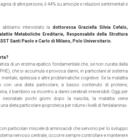
gnia di altre persone, il 44% su amicizie e relazioni sentimentali e
, abbiamo intervistato la
dottoressa Graziella Silvia Cefalo,
lattie Metaboliche Ereditarie, Responsabile della Struttura
ASST Santi Paolo e Carlo di Milano, Polo Universitario.
orta?
ssenza di un enzima epatico fondamentale che, se non curata dalla
PHE), che si accumula e provoca danni, in particolare al sistema
o mentale, epilessia e altre problematiche cognitive. Se la malattia
to con una dieta particolare, a basso contenuto di proteine,
anina, il bambino va incontro a danni cerebrali irreversibili. Oggi per
ing neonatale pochi giorni dopo la nascita, la malattia viene
a dieta particolare ipoproteica per ridurre i livelli di fenilalanina».
to con particolari miscele di aminoacidi che servono per lo sviluppo
sistema nervoso centrale, occorre sempre controllare e mantenere