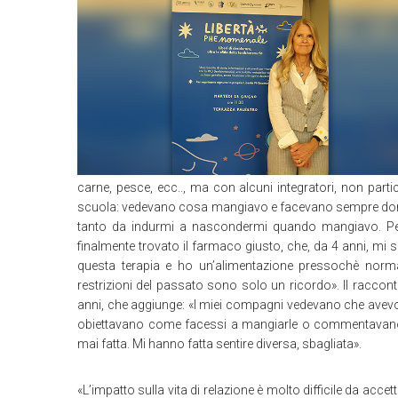
carne, pesce, ecc.., ma con alcuni integratori, non part
scuola: vedevano cosa mangiavo e facevano sempre doma
tanto da indurmi a nascondermi quando mangiavo. Per 
finalmente trovato il farmaco giusto, che, da 4 anni, mi s
questa terapia e ho un’alimentazione pressochè norma
restrizioni del passato sono solo un ricordo». Il raccon
anni, che aggiunge: «I miei compagni vedevano che avevo
obiettavano come facessi a mangiarle o commentavano 
mai fatta. Mi hanno fatta sentire diversa, sbagliata».
«L’impatto sulla vita di relazione è molto difficile da acce