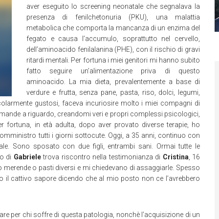
aver eseguito lo screening neonatale che segnalava la
presenza di fenilchetonuria (PKU), una malattia
metabolica che comporta la mancanza di un enzima del
fegato e causa l’accumulo, soprattutto nel cervello,
dell’aminoacido fenilalanina (PHE), con il rischio di gravi
ritardi mentali. Per fortuna i miei genitori mi hanno subito
fatto seguire un’alimentazione priva di questo
aminoacido. La mia dieta, prevalentemente a base di
verdure e frutta, senza pane, pasta, riso, dolci, legumi,
icolarmente gustosi, faceva incuriosire molto i miei compagni di
nde a riguardo, creandomi veri e propri complessi psicologici,
fortuna, in età adulta, dopo aver provato diverse terapie, ho
omministro tutti i giorni sottocute. Oggi, a 35 anni, continuo con
le. Sono sposato con due figli, entrambi sani. Ormai tutte le
to di
Gabriele
trova riscontro nella testimonianza di
Cristina
, 16
 merende o pasti diversi e mi chiedevano di assaggiarle. Spesso
il cattivo sapore dicendo che al mio posto non ce l’avrebbero
ttare per chi soffre di questa patologia, nonchè l’acquisizione di un