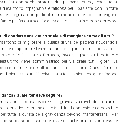
estrittiva, con poche proteine, dunque senza carne, pesce, uova,
na dieta molto impegnativa e faticosa per il paziente, con un forte
 essere integrata con particolari aminoacidi che non contengono
i fanno più fatica a seguire questo tipo di dieta in modo rigoroso».
i di condurre una vita normale e di mangiare come gli altri?
ono di migliorare la qualità di vita dei pazienti, riducendo il
rmette di apportare l’enzima carente e quindi di metabolizzare la
trasmettitori. Un altro farmaco, invece, agisce su il cofattore
est’ultimo viene somministrato per via orale, tutti i giorni. La
e con un’iniezione sottocutanea, tutti i giorni. Questi farmaci
 di sintetizzare tutti i derivati dalla fenilalanina, che garantiscono
vidanza? Quale iter deve seguire?
azione e consapevolezza. In gravidanza i livelli di fenilalanina
he è considerato ottimale in età adulta. Il concepimento dovrebbe
e per tutta la durata della gravidanza devono mantenersi tali. Per
e che si possono assumere, ovvero quelle orali, devono essere