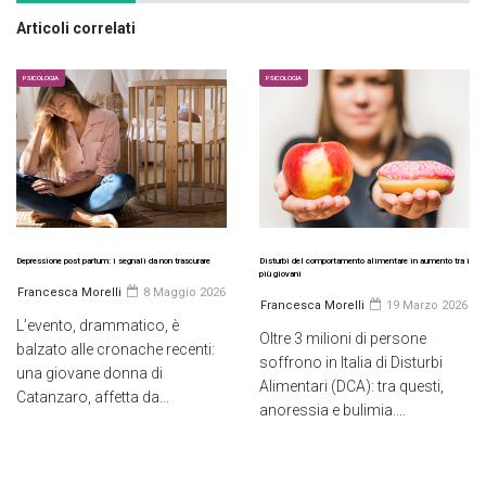
Articoli correlati
PSICOLOGIA
PSICOLOGIA
Depressione post partum: i segnali da non trascurare
Disturbi del comportamento alimentare in aumento tra i
più giovani
Francesca Morelli
8 Maggio 2026
Francesca Morelli
19 Marzo 2026
L’evento, drammatico, è
Oltre 3 milioni di persone
balzato alle cronache recenti:
soffrono in Italia di Disturbi
una giovane donna di
Alimentari (DCA): tra questi,
Catanzaro, affetta da...
anoressia e bulimia....