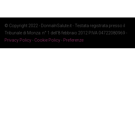
© Copyright 2022 - DonnaInSalute.it - Testata registrata presso il
Tribunale di Monza: n° 1 dell'8 febbraio 2012 P.IVA 04722080969 -
Privacy Policy
-
Cookie Policy
-
Preferenze