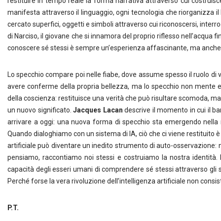
restituire in tempo reale la forma narrativa attraverso cui costruisc
manifesta attraverso il linguaggio, ogni tecnologia che riorganizza i
cercato superfici, oggetti e simboli attraverso cui riconoscersi, interr
di Narciso, il giovane che si innamora del proprio riflesso nell’acqua f
conoscere sé stessi è sempre un’esperienza affascinante, ma anche 
Lo specchio compare poi nelle fiabe, dove assume spesso il ruolo di vo
avere conferme della propria bellezza, ma lo specchio non mente e 
della coscienza: restituisce una verità che può risultare scomoda, m
un nuovo significato.
Jacques Lacan
descrive il momento in cui il b
arrivare a oggi: una nuova forma di specchio sta emergendo nella nostr
Quando dialoghiamo con un sistema di IA, ciò che ci viene restituito è
artificiale può diventare un inedito strumento di auto-osservazione
pensiamo, raccontiamo noi stessi e costruiamo la nostra identità. 
capacità degli esseri umani di comprendere sé stessi attraverso gli
Perché forse la vera rivoluzione dell’intelligenza artificiale non cons
P.T.