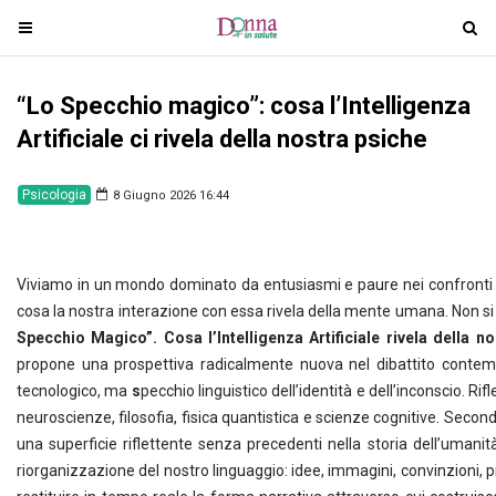
T
T
o
o
g
g
“Lo Specchio magico”: cosa l’Intelligenza
g
g
l
l
Artificiale ci rivela della nostra psiche
e
e
n
n
Psicologia
8 Giugno 2026 16:44
a
a
v
v
i
i
Viviamo in un mondo dominato da entusiasmi e paure nei confronti de
g
g
cosa la nostra interazione con essa rivela della mente umana. Non si tr
a
a
Specchio Magico”. Cosa l’Intelligenza Artificiale rivela della n
t
t
propone una prospettiva radicalmente nuova nel dibattito contem
i
i
tecnologico, ma
s
pecchio linguistico dell’identità e dell’inconscio. Ri
o
o
neuroscienze, filosofia, fisica quantistica e scienze cognitive. Secon
n
n
una superficie riflettente senza precedenti nella storia dell’umanità.
riorganizzazione del nostro linguaggio: idee, immagini, convinzioni, p