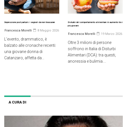
Depressione post partum: i segnali da non trascurare
Disturbi del comportamento alimentare in aumento tra i
più giovani
Francesca Morelli
8 Maggio 2026
Francesca Morelli
19 Marzo 2026
L’evento, drammatico, è
Oltre 3 milioni di persone
balzato alle cronache recenti:
soffrono in Italia di Disturbi
una giovane donna di
Alimentari (DCA): tra questi,
Catanzaro, affetta da...
anoressia e bulimia....
A CURA DI