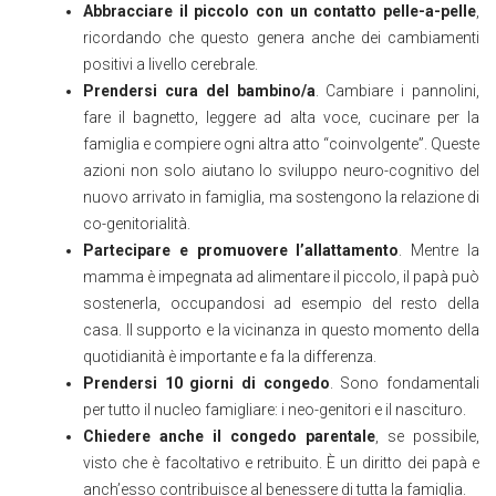
Abbracciare il piccolo con un contatto pelle-a-pelle
,
ricordando che questo genera anche dei cambiamenti
positivi a livello cerebrale.
Prendersi cura del bambino/a
. Cambiare i pannolini,
fare il bagnetto, leggere ad alta voce, cucinare per la
famiglia e compiere ogni altra atto “coinvolgente”. Queste
azioni non solo aiutano lo sviluppo neuro-cognitivo del
nuovo arrivato in famiglia, ma sostengono la relazione di
co-genitorialità.
Partecipare e promuovere l’allattamento
. Mentre la
mamma è impegnata ad alimentare il piccolo, il papà può
sostenerla, occupandosi ad esempio del resto della
casa. Il supporto e la vicinanza in questo momento della
quotidianità è importante e fa la differenza.
Prendersi 10 giorni di congedo
. Sono fondamentali
per tutto il nucleo famigliare: i neo-genitori e il nascituro.
Chiedere anche il congedo parentale
, se possibile,
visto che è facoltativo e retribuito. È un diritto dei papà e
anch’esso contribuisce al benessere di tutta la famiglia.