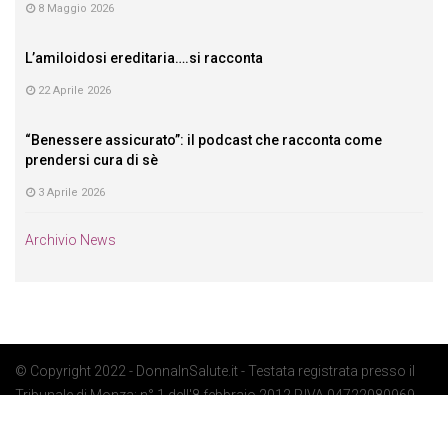
8 Maggio 2026
L’amiloidosi ereditaria….si racconta
22 Aprile 2026
“Benessere assicurato”: il podcast che racconta come
prendersi cura di sè
3 Aprile 2026
Archivio News
© Copyright 2022 - DonnaInSalute.it - Testata registrata presso il
Tribunale di Monza: n° 1 dell'8 febbraio 2012 P.IVA 04722080969 -
Privacy Policy
-
Cookie Policy
-
Preferenze