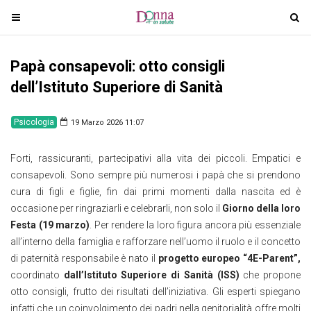
T
T
o
o
g
g
Papà consapevoli: otto consigli
g
g
l
l
dell’Istituto Superiore di Sanità
e
e
n
n
Psicologia
19 Marzo 2026 11:07
a
a
v
v
Forti, rassicuranti, partecipativi alla vita dei piccoli. Empatici e
i
i
consapevoli. Sono sempre più numerosi i papà che si prendono
g
g
cura di figli e figlie, fin dai primi momenti dalla nascita ed è
a
a
occasione per ringraziarli e celebrarli, non solo il
Giorno della loro
t
t
Festa (19 marzo)
. Per rendere la loro figura ancora più essenziale
i
i
all’interno della famiglia e rafforzare nell’uomo il ruolo e il concetto
o
o
di paternità responsabile è nato il
progetto europeo “4E-Parent”,
n
n
coordinato
dall’Istituto Superiore di Sanità (ISS)
che propone
otto consigli, frutto dei risultati dell’iniziativa. Gli esperti spiegano
infatti che un coinvolgimento dei padri nella genitorialità offre molti