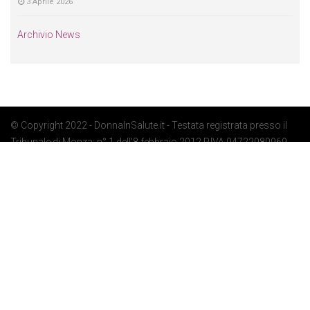
3 Aprile 2026
Archivio News
© Copyright 2022 - DonnaInSalute.it - Testata registrata presso il
Tribunale di Monza: n° 1 dell'8 febbraio 2012 P.IVA 04722080969 -
Privacy Policy
-
Cookie Policy
-
Preferenze