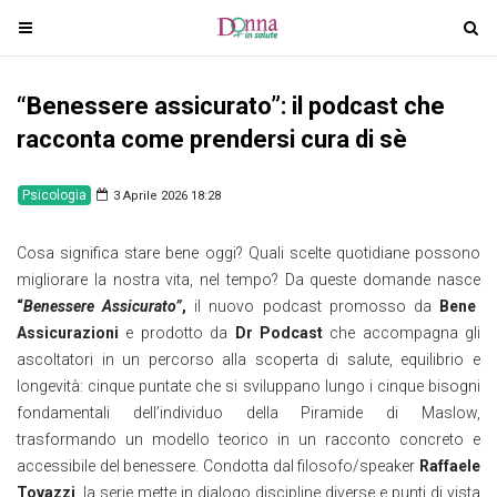
T
T
o
o
g
g
“Benessere assicurato”: il podcast che
g
g
l
l
racconta come prendersi cura di sè
e
e
n
n
Psicologia
3 Aprile 2026 18:28
a
a
v
v
Cosa significa stare bene oggi? Quali scelte quotidiane possono
i
i
migliorare la nostra vita, nel tempo? Da queste domande nasce
g
g
“
Benessere Assicurato”
,
il nuovo podcast promosso da
Bene
a
a
Assicurazioni
e prodotto da
Dr Podcast
che accompagna gli
t
t
ascoltatori in un percorso alla scoperta di salute, equilibrio e
i
i
longevità: cinque puntate che si sviluppano lungo i cinque bisogni
o
o
fondamentali dell’individuo della Piramide di Maslow,
n
n
trasformando un modello teorico in un racconto concreto e
accessibile del benessere. Condotta dal filosofo/speaker
Raffaele
Tovazzi
, la serie mette in dialogo discipline diverse e punti di vista