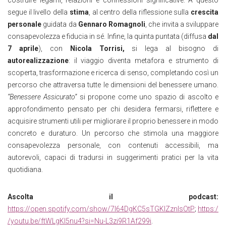
costruire legami, relazioni e connessioni significative. A questo
segue il livello della
stima
, al centro della riflessione sulla
crescita
personale
guidata da
Gennaro Romagnoli
, che invita a sviluppare
consapevolezza e fiducia in sé. Infine, la quinta puntata (diffusa
dal
7 aprile
), con
Nicola Torrisi,
si lega al bisogno di
autorealizzazione
: il viaggio diventa metafora e strumento di
scoperta, trasformazione e ricerca di senso, completando così un
percorso che attraversa tutte le dimensioni del benessere umano.
“Benessere Assicurato”
si propone come uno spazio di ascolto e
approfondimento pensato per chi desidera fermarsi, riflettere e
acquisire strumenti utili per migliorare il proprio benessere in modo
concreto e duraturo. Un percorso che stimola una maggiore
consapevolezza personale, con contenuti accessibili, ma
autorevoli, capaci di tradursi in suggerimenti pratici per la vita
quotidiana.
Ascolta il podcast:
https://open.spotify.com/show/7I64DgKC5sTGKlZznlsOtP
;
https:/
/youtu.be/ftWLgKl5nu4?si=Nu-L3zi9R1Af299i
.