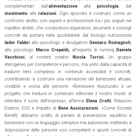
complementari: dall’
alimentazione
alla
psicologia
, dal
movimento
alle
relazioni.
Ogni episodio è costruito come un
confronto diretto con esperti e professionisti tra i più seguiti nei
rispettivi ambiti, che condividono esperienze, strumenti e consigli
concreti da portare nella quotidianità: dal biologo nutrizionista
Iader Fabbri
allo psicologo e divulgatore
Gennaro Romagnoli
,
allo psicologo
Marco Crepaldi,
all’esperto di running
Daniele
Vecchioni
, al content creator
Nicola Torrisi.
Un gruppo
eterogeneo per competenze e percorsi, ma unito dalla capacità di
tradurre temi complessi in contenuti accessibili e concreti,
contribuendo a costruire una narrazione del benessere attuale,
credibile e vicina alle persone.
<
Benessere Assicurato è un
progetto che traduce in contenuto editoriale il nostro modo di
intendere il ruolo dell’impresa>, afferma
Elena Crotti
, Relazioni
Esterne, ESG e Impatto di
Bene Assicurazioni.
<Come Società
Benefit, abbiamo scelto di parlare di prevenzione, equilibrio e
benessere con un linguaggio semplice ma autorevole, mettendo a
disposizione delle persone voci competenti e spunti concreti di