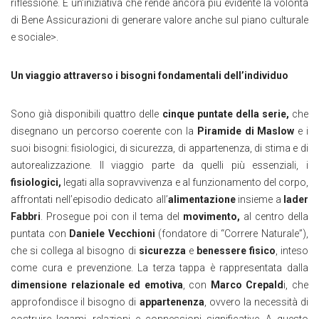
riflessione. È un’iniziativa che rende ancora più evidente la volontà
di Bene Assicurazioni di generare valore anche sul piano culturale
e sociale>.
Un viaggio attraverso i bisogni fondamentali dell’individuo
Sono già disponibili quattro delle
cinque puntate della serie,
che
disegnano un percorso coerente con la
Piramide di Maslow
e i
suoi bisogni: fisiologici, di sicurezza, di appartenenza, di stima e di
autorealizzazione. Il viaggio parte da quelli più essenziali, i
fisiologici,
legati alla sopravvivenza e al funzionamento del corpo,
affrontati nell’episodio dedicato all’
alimentazione
insieme a
Iader
Fabbri
. Prosegue poi con il tema del
movimento,
al centro della
puntata con
Daniele Vecchioni
(fondatore di “Correre Naturale”),
che si collega al bisogno di
sicurezza
e
benessere fisico
, inteso
come cura e prevenzione. La terza tappa è rappresentata dalla
dimensione relazionale ed emotiva
, con
Marco Crepald
i, che
approfondisce il bisogno di
appartenenza
, ovvero la necessità di