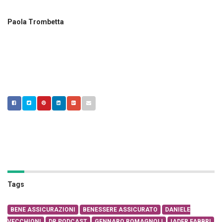
Paola Trombetta
Tags
BENE ASSICURAZIONI
BENESSERE ASSICURATO
DANIELE
VECCHIONI
DR PODCAST
GENNARO ROMAGNOLI
IADER FABBRI