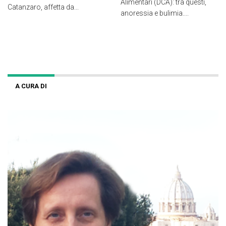
Alimentari (DCA): tra questi,
Catanzaro, affetta da...
anoressia e bulimia....
A CURA DI