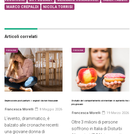
MARCO CREPALDI
NICOLA TORRISI
Articoli correlati
PSICOLOGIA
PSICOLOGIA
Depressione post partum: i segnali da non trascurare
Disturbi del comportamento alimentare in aumento tra i
più giovani
Francesca Morelli
8 Maggio 2026
Francesca Morelli
19 Marzo 2026
L’evento, drammatico, è
Oltre 3 milioni di persone
balzato alle cronache recenti:
soffrono in Italia di Disturbi
una giovane donna di