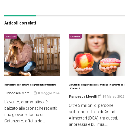
Articoli correlati
PSICOLOGIA
PSICOLOGIA
Depressione post partum: i segnali da non trascurare
Disturbi del comportamento alimentare in aumento tra i
più giovani
Francesca Morelli
8 Maggio 2026
Francesca Morelli
19 Marzo 2026
L’evento, drammatico, è
Oltre 3 milioni di persone
balzato alle cronache recenti:
soffrono in Italia di Disturbi
una giovane donna di
Alimentari (DCA): tra questi,
Catanzaro, affetta da...
anoressia e bulimia....