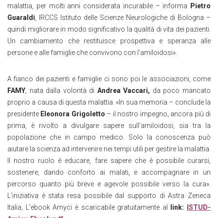
malattia, per molti anni considerata incurabile – informa
Pietro
Guaraldi
, IRCCS Istituto delle Scienze Neurologiche di Bologna –
quindi migliorare in modo significativo la qualità di vita dei pazienti.
Un cambiamento che restituisce prospettiva e speranza alle
persone e alle famiglie che convivono con l’amiloidosi».
A fianco dei pazienti e famiglie ci sono poi le associazioni, come
FAMY
, nata dalla volontà di
Andrea Vaccari,
da poco mancato
proprio a causa di questa malattia. «In sua memoria – conclude la
presidente
Eleonora Grigoletto
– il nostro impegno, ancora più di
prima, è rivolto a divulgare sapere sull’amiloidosi, sia tra la
popolazione che in campo medico. Solo la conoscenza può
aiutare la scienza ad intervenire nei tempi utili per gestire la malattia.
Il nostro ruolo è educare, fare sapere che è possibile curarsi,
sostenere, dando conforto ai malati, e accompagnare in un
percorso quanto più breve e agevole possibile verso la cura».
L’iniziativa è stata resa possibile dal supporto di Astra Zeneca
Italia, L’ebook Amyci è scaricabile gratuitamente al
link:
ISTUD-