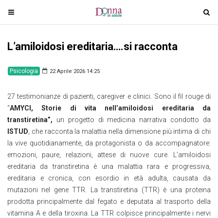
T
T
o
o
g
g
L’amiloidosi ereditaria….si racconta
g
g
l
l
e
e
Psicologia
22 Aprile 2026 14:25
n
n
a
a
27 testimonianze di pazienti, caregiver e clinici. Sono il fil rouge di
v
v
“
AMYCI, Storie di vita nell’amiloidosi ereditaria da
i
i
transtiretina”,
un progetto di medicina narrativa condotto da
g
g
ISTUD
, che racconta la malattia nella dimensione più intima di chi
a
a
la vive quotidianamente, da protagonista o da accompagnatore:
t
t
emozioni, paure, relazioni, attese di nuove cure. L’amiloidosi
i
i
ereditaria da transtiretina è una malattia rara e progressiva,
o
o
ereditaria e cronica, con esordio in età adulta, causata da
n
n
mutazioni nel gene TTR. La transtiretina (TTR) è una proteina
prodotta principalmente dal fegato e deputata al trasporto della
vitamina A e della tiroxina. La TTR colpisce principalmente i nervi