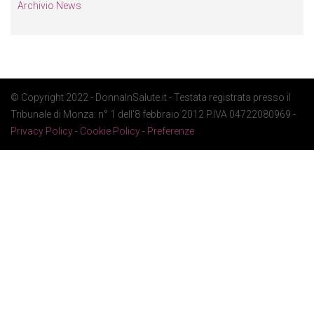
Archivio News
© Copyright 2022 - DonnaInSalute.it - Testata registrata presso il
Tribunale di Monza: n° 1 dell'8 febbraio 2012 P.IVA 04722080969 -
Privacy Policy
-
Cookie Policy
-
Preferenze