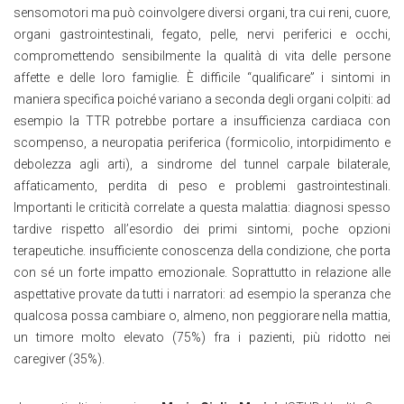
sensomotori ma può coinvolgere diversi organi, tra cui reni, cuore,
organi gastrointestinali, fegato, pelle, nervi periferici e occhi,
compromettendo sensibilmente la qualità di vita delle persone
affette e delle loro famiglie. È difficile “qualificare” i sintomi in
maniera specifica poiché variano a seconda degli organi colpiti: ad
esempio la TTR potrebbe portare a insufficienza cardiaca con
scompenso, a neuropatia periferica (formicolio, intorpidimento e
debolezza agli arti), a sindrome del tunnel carpale bilaterale,
affaticamento, perdita di peso e problemi gastrointestinali.
Importanti le criticità correlate a questa malattia: diagnosi spesso
tardive rispetto all’esordio dei primi sintomi, poche opzioni
terapeutiche. insufficiente conoscenza della condizione, che porta
con sé un forte impatto emozionale. Soprattutto in relazione alle
aspettative provate da tutti i narratori: ad esempio la speranza che
qualcosa possa cambiare o, almeno, non peggiorare nella mattia,
un timore molto elevato (75%) fra i pazienti, più ridotto nei
caregiver (35%).