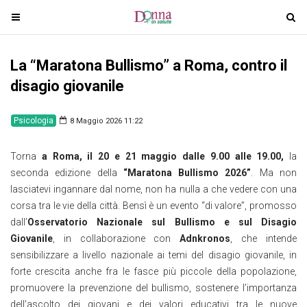
T
T
o
o
g
g
La “Maratona Bullismo” a Roma, contro il
g
g
l
l
disagio giovanile
e
e
n
n
Psicologia
8 Maggio 2026 11:22
a
a
v
v
Torna
a Roma, il 20 e 21 maggio dalle 9.00 alle 19.00,
la
i
i
seconda edizione della
“Maratona Bullismo 2026”
. Ma non
g
g
lasciatevi ingannare dal nome, non ha nulla a che vedere con una
a
a
corsa tra le vie della città. Bensì è un evento “di valore”, promosso
t
t
dall’
Osservatorio Nazionale sul Bullismo e sul Disagio
i
i
Giovanile
, in collaborazione con
Adnkronos
, che intende
o
o
sensibilizzare a livello nazionale ai temi del disagio giovanile, in
n
n
forte crescita anche fra le fasce più piccole della popolazione,
promuovere la prevenzione del bullismo, sostenere l’importanza
dell’ascolto dei giovani e dei valori educativi tra le nuove