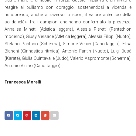
trasformare le difficoltà in forza. Questa iniziativa è un invito a
reagire al bullismo con coraggio, sostenendosi a vicenda e
riscoprendo, anche attraverso lo sport, il valore autentico della
solidarietà». Tra i campioni che hanno confermato la presenza:
Annalisa Minetti (Atletica leggera), Alessia Pieretti (Pentathlon
moderno), Giusy Versace (Atletica leggera), Alessia Filippi (Nuoto),
Stefano Pantano (Scherma), Simone Venier (Canottaggio), Elisa
Blanchi (Ginnastica ritmica), Antonio Fantin (Nuoto), Luigi Busà
(Karate), Giulia Quintavalle (Judo), Valerio Aspromonte (Scherma),
Antonio Vicino (Canottaggio).
Francesca Morelli