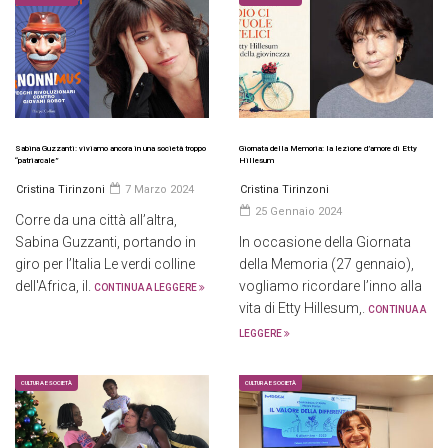
Sabina Guzzanti: viviamo ancora in una società troppo
Giornata della Memoria: la lezione d’amore di Etty
“patriarcale”
Hillesum
Cristina Tirinzoni
7 Marzo 2024
Cristina Tirinzoni
25 Gennaio 2024
Corre da una città all’altra,
Sabina Guzzanti, portando in
In occasione della Giornata
giro per l’Italia Le verdi colline
della Memoria (27 gennaio),
dell'Africa, il.
vogliamo ricordare l’inno alla
CONTINUA A LEGGERE
vita di Etty Hillesum,.
CONTINUA A
LEGGERE
CULTURA E SOCIETÀ
CULTURA E SOCIETÀ