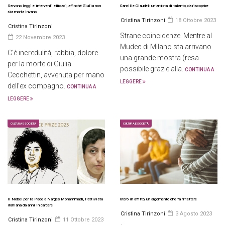
Servono leggi e interventi efficaci, affinché Giulia non
Camille Claudel: un’artista di talento, da riscoprire
sia morta invano
Cristina Tirinzoni
18 Ottobre 2023
Cristina Tirinzoni
Strane coincidenze. Mentre al
22 Novembre 2023
Mudec di Milano sta arrivano
C’è incredulità, rabbia, dolore
una grande mostra (resa
per la morte di Giulia
possibile grazie alla.
CONTINUA A
Cecchettin, avvenuta per mano
LEGGERE
dell’ex compagno.
CONTINUA A
LEGGERE
CULTURA E SOCIETÀ
CULTURA E SOCIETÀ
Il Nobel per la Pace a Narges Mohammadi, l’attivista
Utero in affitto, un argomento che fa riflettere
iraniana da anni in carcere
Cristina Tirinzoni
3 Agosto 2023
Cristina Tirinzoni
11 Ottobre 2023