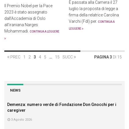
È passata alla Camera il 27
Il Premio Nobel per la Pace
luglio la proposta di legge a
2023 è stato assegnato
firma della relatrice Carolina
dall’Accademia di Oslo
Varchi (FdI) per.
CONTINUA A
all’iraniana Narges
LEGGERE
Mohammadi.
CONTINUA A LEGGERE
PREC
1
2
3
4
5
…
15
SUCC
PAGINA 3
DI 15
NEWS
Demenza: numero verde di Fondazione Don Gnocchi per i
caregiver
3 Agosto 2026