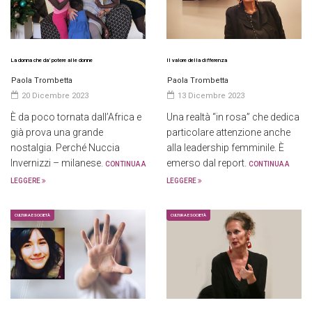
La donna che da’ potere alle donne
Il valore della differenza
Paola Trombetta
Paola Trombetta
20 Dicembre 2023
13 Dicembre 2023
È da poco tornata dall’Africa e
Una realtà “in rosa” che dedica
già prova una grande
particolare attenzione anche
nostalgia. Perché Nuccia
alla leadership femminile. È
Invernizzi – milanese.
emerso dal report.
CONTINUA A
CONTINUA A
LEGGERE
LEGGERE
CULTURA E SOCIETÀ
CULTURA E SOCIETÀ