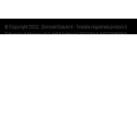
© Copyright 2022 - DonnaInSalute.it - Testata registrata presso il
Tribunale di Monza: n° 1 dell'8 febbraio 2012 P.IVA 04722080969 -
Privacy Policy
-
Cookie Policy
-
Preferenze