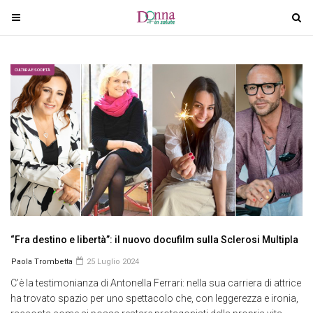
T
T
o
o
g
g
g
g
CULTURA E SOCIETÀ
l
l
e
e
n
n
a
a
v
v
i
i
g
g
a
a
t
t
i
i
“Fra destino e libertà”: il nuovo docufilm sulla Sclerosi Multipla
o
o
Paola Trombetta
25 Luglio 2024
n
n
C’è la testimonianza di Antonella Ferrari: nella sua carriera di attrice
ha trovato spazio per uno spettacolo che, con leggerezza e ironia,