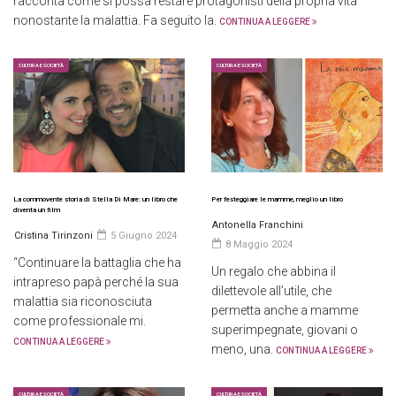
racconta come si possa restare protagonisti della propria vita
nonostante la malattia. Fa seguito la.
CONTINUA A LEGGERE
CULTURA E SOCIETÀ
CULTURA E SOCIETÀ
La commovente storia di Stella Di Mare: un libro che
Per festeggiare le mamme, meglio un libro
diventa un film
Antonella Franchini
Cristina Tirinzoni
5 Giugno 2024
8 Maggio 2024
“Continuare la battaglia che ha
Un regalo che abbina il
intrapreso papà perché la sua
dilettevole all’utile, che
malattia sia riconosciuta
permetta anche a mamme
come professionale mi.
superimpegnate, giovani o
CONTINUA A LEGGERE
meno, una.
CONTINUA A LEGGERE
CULTURA E SOCIETÀ
CULTURA E SOCIETÀ