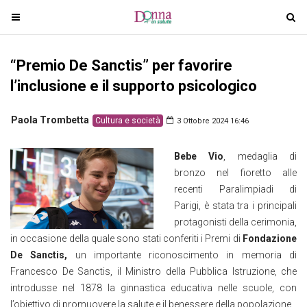
T
T
o
o
g
g
“Premio De Sanctis” per favorire
g
g
l
l
l’inclusione e il supporto psicologico
e
e
n
n
Paola Trombetta
Cultura e società
3 Ottobre 2024 16:46
a
a
v
v
Bebe Vio
, medaglia di
i
i
bronzo nel fioretto alle
g
g
recenti Paralimpiadi di
a
a
Parigi, è stata tra i principali
t
t
protagonisti della cerimonia,
i
i
in occasione della quale sono stati conferiti i Premi di
Fondazione
o
o
De Sanctis,
un importante riconoscimento in memoria di
n
n
Francesco De Sanctis, il Ministro della Pubblica Istruzione, che
introdusse nel 1878 la ginnastica educativa nelle scuole, con
l’obiettivo di promuovere la salute e il benessere della popolazione.