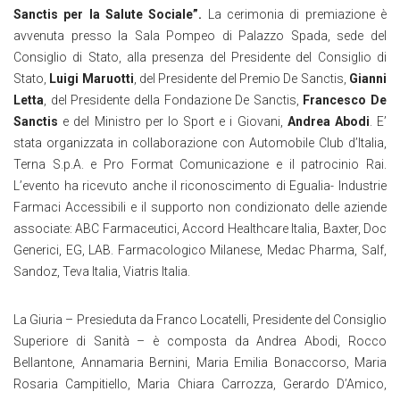
Sanctis per la Salute Sociale”.
La cerimonia di premiazione è
avvenuta presso la Sala Pompeo di Palazzo Spada, sede del
Consiglio di Stato, alla presenza del Presidente del Consiglio di
Stato,
Luigi Maruotti
, del Presidente del Premio De Sanctis,
Gianni
Letta
, del Presidente della Fondazione De Sanctis,
Francesco De
Sanctis
e del Ministro per lo Sport e i Giovani,
Andrea Abodi
. E’
stata organizzata in collaborazione con Automobile Club d’Italia,
Terna S.p.A. e Pro Format Comunicazione e il patrocinio Rai.
L’evento ha ricevuto anche il riconoscimento di Egualia- Industrie
Farmaci Accessibili e il supporto non condizionato delle aziende
associate: ABC Farmaceutici, Accord Healthcare Italia, Baxter, Doc
Generici, EG, LAB. Farmacologico Milanese, Medac Pharma, Salf,
Sandoz, Teva Italia, Viatris Italia.
La Giuria – Presieduta da Franco Locatelli, Presidente del Consiglio
Superiore di Sanità – è composta da Andrea Abodi, Rocco
Bellantone, Annamaria Bernini, Maria Emilia Bonaccorso, Maria
Rosaria Campitiello, Maria Chiara Carrozza, Gerardo D’Amico,