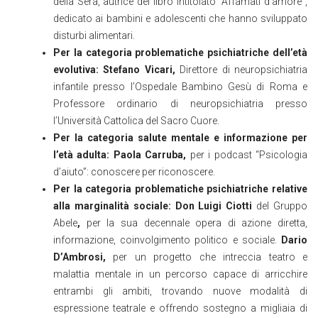
della Sera, autrice del libro intitolato “Affamati d’amore”,
dedicato ai bambini e adolescenti che hanno sviluppato
disturbi alimentari.
Per la categoria problematiche psichiatriche dell’età
evolutiva: Stefano Vicari,
Direttore di neuropsichiatria
infantile presso l’Ospedale Bambino Gesù di Roma e
Professore ordinario di neuropsichiatria presso
l’Università Cattolica del Sacro Cuore.
Per la categoria salute mentale e informazione per
l’età adulta: Paola Carruba,
per i podcast “Psicologia
d’aiuto”: conoscere per riconoscere.
Per la categoria problematiche psichiatriche relative
alla marginalità sociale: Don Luigi Ciotti
del Gruppo
Abele
,
per la sua decennale opera di azione diretta,
informazione, coinvolgimento politico e sociale.
Dario
D’Ambrosi,
per un progetto che intreccia teatro e
malattia mentale in un percorso capace di arricchire
entrambi gli ambiti, trovando nuove modalità di
espressione teatrale e offrendo sostegno a migliaia di