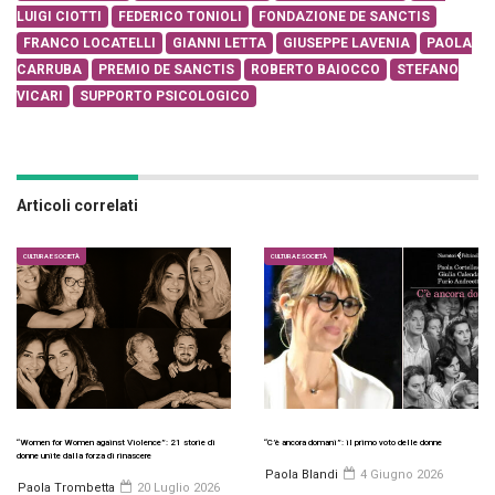
LUIGI CIOTTI
FEDERICO TONIOLI
FONDAZIONE DE SANCTIS
FRANCO LOCATELLI
GIANNI LETTA
GIUSEPPE LAVENIA
PAOLA
CARRUBA
PREMIO DE SANCTIS
ROBERTO BAIOCCO
STEFANO
VICARI
SUPPORTO PSICOLOGICO
Articoli correlati
CULTURA E SOCIETÀ
CULTURA E SOCIETÀ
“Women for Women against Violence”: 21 storie di
“C’è ancora domani”: il primo voto delle donne
donne unite dalla forza di rinascere
Paola Blandi
4 Giugno 2026
Paola Trombetta
20 Luglio 2026