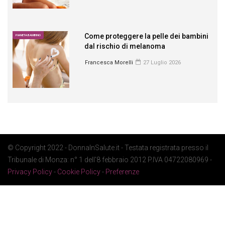
Come proteggere la pelle dei bambini
PIANETA BAMBINO
dal rischio di melanoma
Francesca Morelli
27 Luglio 2026
© Copyright 2022 - DonnaInSalute.it - Testata registrata presso il
Tribunale di Monza: n° 1 dell'8 febbraio 2012 P.IVA 04722080969 -
Privacy Policy
-
Cookie Policy
-
Preferenze