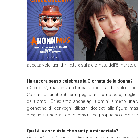
accetta volentieri di riflettere sulla giornata dell’8 marzo
Ha ancora senso celebrare la Giornata della donna?
«Direi di sì, ma senza retorica, spogliata dai soliti lu
Comunque anche chi si impegna un giorno solo, meglio d
dell’uomo… Chiediamo anche agli uomini, almeno una volt
giornatina di convegni, dibattiti dedicati alla figura ma
pregiudizi, ancora troppo convinti del proprio potere o, v
Qual è la conquista che senti più minacciata?
«È un po’ tutto ‘’insieme… Viviamo in una società con ancor