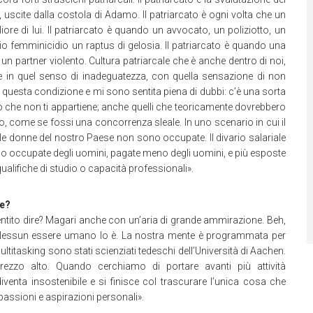
 uscite dalla costola di Adamo. Il patriarcato è ogni volta che un
e di lui. Il patriarcato è quando un avvocato, un poliziotto, un
io femminicidio un raptus di gelosia. Il patriarcato è quando una
n partner violento. Cultura patriarcale che è anche dentro di noi,
e in quel senso di inadeguatezza, con quella sensazione di non
to questa condizione e mi sono sentita piena di dubbi: c’è una sorta
to che non ti appartiene; anche quelli che teoricamente dovrebbero
, come se fossi una concorrenza sleale. In uno scenario in cui il
le donne del nostro Paese non sono occupate. Il divario salariale
no occupate degli uomini, pagate meno degli uomini, e più esposte
qualifiche di studio o capacità professionali».
ne?
ntito dire? Magari anche con un’aria di grande ammirazione. Beh,
o. Nessun essere umano lo è. La nostra mente è programmata per
ltitasking sono stati scienziati tedeschi dell’Università di Aachen.
ezzo alto. Quando cerchiamo di portare avanti più attività
enta insostenibile e si finisce col trascurare l’unica cosa che
passioni e aspirazioni personali».