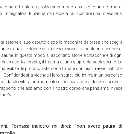
cose e ad affrontare i problemi in modo creativo: è una forma di
i impegnativa, funziona se riesce a far scattare una riflessione,
ista estone al suo debutto dietro la macchina da presa che sceglie
ante il quale le donne di più generazioni si raccolgono per ore di
e saune, In questo modo si ascoltano storie e chiacchiere di ogni
o di un aborto forzato, il trauma di uno stupro da adolescente. La
 esibita: le protagoniste sono filmate con piani ravvicinati che
. Confidandosi a vicenda i loro segreti più intimi, in un percorso
oco, dando vita a un momento di purificazione e di benessere del
 sul rapporto che abbiamo con il nostro corpo che pensiamo invece
are”».
ni. Tornassi indietro mi direi: “non avere paura di
 tracollo…