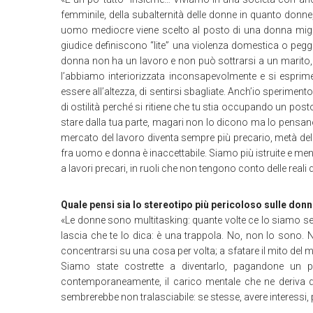
femminile, della subalternità delle donne in quanto donne,
uomo mediocre viene scelto al posto di una donna miglior
giudice definiscono “lite” una violenza domestica o pegg
donna non ha un lavoro e non può sottrarsi a un marito, u
l’abbiamo interiorizzata inconsapevolmente e si esprim
essere all’altezza, di sentirsi sbagliate. Anch’io sperimen
di ostilità perché si ritiene che tu stia occupando un pos
stare dalla tua parte, magari non lo dicono ma lo pensano
mercato del lavoro diventa sempre più precario, metà del
fra uomo e donna è inaccettabile. Siamo più istruite e me
a lavori precari, in ruoli che non tengono conto delle reali 
Quale pensi sia lo stereotipo più pericoloso sulle don
«Le donne sono multitasking: quante volte ce lo siamo se
lascia che te lo dica: è una trappola. No, non lo son
concentrarsi su una cosa per volta; a sfatare il mito del mu
Siamo state costrette a diventarlo, pagandone un pr
contemporaneamente, il carico mentale che ne deriva div
sembrerebbe non tralasciabile: se stesse, avere interessi, 