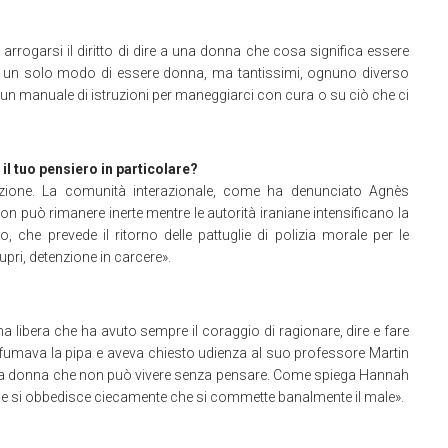
rrogarsi il diritto di dire a una donna che cosa significa essere
te un solo modo di essere donna, ma tantissimi, ognuno diverso
 un manuale di istruzioni per maneggiarci con cura o su ciò che ci
 il tuo pensiero in particolare?
oluzione. La comunità interazionale, come ha denunciato Agnès
on può rimanere inerte mentre le autorità iraniane intensificano la
 che prevede il ritorno delle pattuglie di polizia morale per le
tupri, detenzione in carcere».
 libera che ha avuto sempre il coraggio di ragionare, dire e fare
e fumava la pipa e aveva chiesto udienza al suo professore Martin
a la donna che non può vivere senza pensare. Come spiega Hannah
a e si obbedisce ciecamente che si commette banalmente il male».