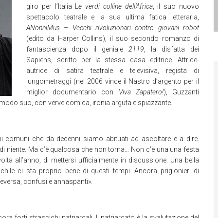
giro per l’Italia L
e verdi colline dell’Africa
, il suo nuovo
spettacolo teatrale e la sua ultima fatica letteraria,
ANonniMus – Vecchi rivoluzionari contro giovani robot
(edito da Harper Collins), il suo secondo romanzo di
fantascienza dopo il geniale
2119
, la disfatta dei
Sapiens, scritto per la stessa casa editrice. Attrice-
autrice di satira teatrale e televisiva, regista di
lungometraggi (nel 2006 vince il Nastro d’argento per il
miglior documentario con
Viva Zapatero!
), Guzzanti
: a modo suo, con verve comica, ironia arguta e spiazzante.
oghi comuni che da decenni siamo abituati ad ascoltare e a dire.
i niente. Ma c’è qualcosa che non torna… Non c’è una una festa
a all’anno, di mettersi ufficialmente in discussione. Una bella
schile ci sta proprio bene di questi tempi. Ancora prigionieri di
iceversa, confusi e annaspanti».
a forti strascichi patriarcali. Il patriarcato è la svalutazione del