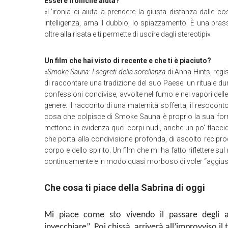
Essere ironiche aiuta?
«L’ironia ci aiuta a prendere la giusta distanza dalle 
intelligenza, ama il dubbio, lo spiazzamento. È una prass
oltre alla risata e ti permette di uscire dagli stereotipi».
Un film che hai visto di recente e che ti è piaciuto?
«
Smoke Sauna: I segreti della sorellanza
di Anna Hints, reg
di raccontare una tradizione del suo Paese: un rituale dur
confessioni condivise, avvolte nel fumo e nei vapori dell
genere: il racconto di una maternità sofferta, il resocont
cosa che colpisce di Smoke Sauna è proprio la sua forma
mettono in evidenza quei corpi nudi, anche un po’ flaccidi
che porta alla condivisione profonda, di ascolto recipr
corpo e dello spirito. Un film che mi ha fatto riflettere
continuamente e in modo quasi morboso di voler “aggiust
Che cosa ti piace della Sabrina di oggi
Mi piace come sto vivendo il passare degli an
invecchiare”. Poi chissà, arriverà all’improvviso il