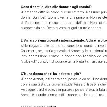
Cosa ti senti di dire alle donne e agli uomini?
«Domanda difficile: cerco di concentrarmi. Nessuno può a
donna. Ogni definizione diventa una prigione. Non esis
dall’altro, nessuno meno importante dell’altro. Non esiste
si aspetta da noi. Detto questo, auguri a tutte le donne».
L’8 marzo è una giornata internazionale. A chi è rivolto
«Alle ragazze, alle donne iraniane: loro sono la riv
Callamard, segretaria generale di Amnesty International, n
loro oppressione contro le donne con l’obbligo del velo,
“colpevoli” punizioni di sconcertante brutalità: frustrate, s
C’è una donna che ti ha ispirata di più?
«Hanna Arendt, la filosofa che “pensava da sé”. Una donna
con la sua testa. La giovane studentessa di filosofia ch
Heidegger perché voleva imparare a pensare, è diventat
Arendt, è quando si smette di pensare con la propria test