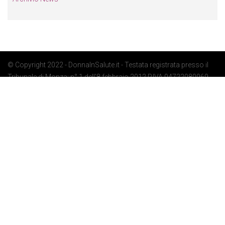
© Copyright 2022 - DonnaInSalute.it - Testata registrata presso il
Tribunale di Monza: n° 1 dell'8 febbraio 2012 P.IVA 04722080969 -
Privacy Policy
-
Cookie Policy
-
Preferenze