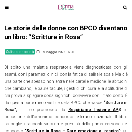
T
T
o
o
g
g
Le storie delle donne con BPCO diventano
g
g
l
l
un libro: “Scritture in Rosa”
e
e
n
n
Cultura e società
18 Maggio 2026 16:06
a
a
v
v
Di solito una malattia respiratoria viene diagnosticata con gli
i
i
esami, con i parametri clinici, con la fatica di salire le scale. Ma c’è
g
g
una parte che spesso non entra nelle cartelle mediche: le abitudini
a
a
che cambiano, le paure taciute, i gesti di chi cura e la solitudine di
t
t
chi prova a spiegare cosa significhi convivere con il fiato corto. È
i
i
da questa parte meno visibile della BPCO che nasce
“Scritture in
o
o
Rosa”,
il libro promosso da
Respiriamo Insieme AP
S
in
n
n
occasione dell’omonimo concorso letterario nazionale. Il libro
raccoglie i racconti vincitori e premiati della prima edizione del
concorso
“Scritture in Rosa – Dare emozione al respiro”
:
un