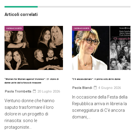
Articoli correlati
CULTURA E SOCIETÀ
CULTURA E SOCIETÀ
“Women for Women against Violence”: 21 storie di
“C’è ancora domani”: il primo voto delle donne
donne unite dalla forza di rinascere
Paola Blandi
4 Giugno 2026
Paola Trombetta
20 Luglio 2026
In occasione della Festa della
Ventuno donne che hanno
Repubblica arriva in libreria la
saputo trasformare il loro
sceneggiatura di C’è ancora
dolore in un progetto di
domani,...
rinascita: sono le
protagoniste...