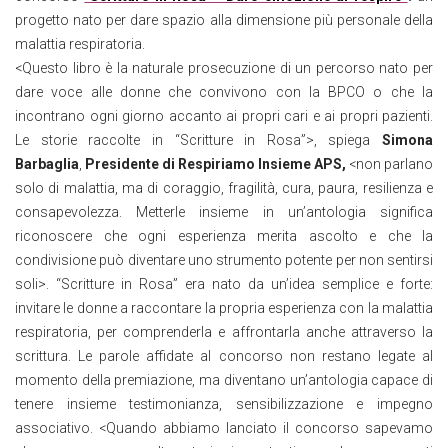
progetto nato per dare spazio alla dimensione più personale della
malattia respiratoria.
<Questo libro è la naturale prosecuzione di un percorso nato per
dare voce alle donne che convivono con la BPCO o che la
incontrano ogni giorno accanto ai propri cari e ai propri pazienti.
Le storie raccolte in “Scritture in Rosa”>, spiega
Simona
Barbaglia
,
Presidente di Respiriamo Insieme APS,
<non parlano
solo di malattia, ma di coraggio, fragilità, cura, paura, resilienza e
consapevolezza. Metterle insieme in un’antologia significa
riconoscere che ogni esperienza merita ascolto e che la
condivisione può diventare uno strumento potente per non sentirsi
soli>. “Scritture in Rosa” era nato da un’idea semplice e forte:
invitare le donne a raccontare la propria esperienza con la malattia
respiratoria, per comprenderla e affrontarla anche attraverso la
scrittura. Le parole affidate al concorso non restano legate al
momento della premiazione, ma diventano un’antologia capace di
tenere insieme testimonianza, sensibilizzazione e impegno
associativo. <Quando abbiamo lanciato il concorso sapevamo