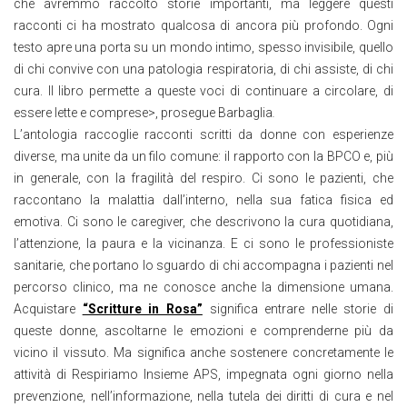
che avremmo raccolto storie importanti, ma leggere questi
racconti ci ha mostrato qualcosa di ancora più profondo. Ogni
testo apre una porta su un mondo intimo, spesso invisibile, quello
di chi convive con una patologia respiratoria, di chi assiste, di chi
cura. Il libro permette a queste voci di continuare a circolare, di
essere lette e comprese>, prosegue Barbaglia
.
L’antologia raccoglie racconti scritti da donne con esperienze
diverse, ma unite da un filo comune: il rapporto con la BPCO e, più
in generale, con la fragilità del respiro. Ci sono le pazienti, che
raccontano la malattia dall’interno, nella sua fatica fisica ed
emotiva. Ci sono le caregiver, che descrivono la cura quotidiana,
l’attenzione, la paura e la vicinanza. E ci sono le professioniste
sanitarie, che portano lo sguardo di chi accompagna i pazienti nel
percorso clinico, ma ne conosce anche la dimensione umana.
Acquistare
“Scritture in Rosa”
significa entrare nelle storie di
queste donne, ascoltarne le emozioni e comprenderne più da
vicino il vissuto. Ma significa anche sostenere concretamente le
attività di Respiriamo Insieme APS, impegnata ogni giorno nella
prevenzione, nell’informazione, nella tutela dei diritti di cura e nel