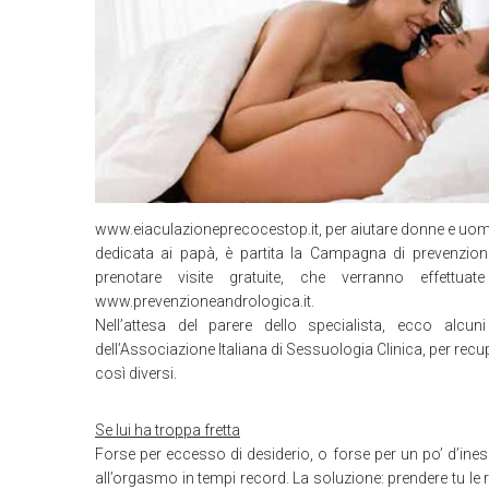
www.eiaculazioneprecocestop.it, per aiutare donne e uomi
dedicata ai papà, è partita la Campagna di prevenzio
prenotare visite gratuite, che verranno effettua
www.prevenzioneandrologica.it.
Nell’attesa del parere dello specialista, ecco alcun
dell’Associazione Italiana di Sessuologia Clinica, per recupe
così diversi.
Se lui ha troppa fretta
Forse per eccesso di desiderio, o forse per un po’ d’inespe
all’orgasmo in tempi record. La soluzione: prendere tu le 