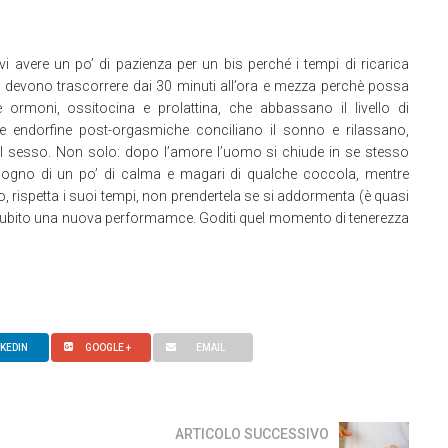
i avere un po’ di pazienza per un bis perché i tempi di ricarica
e devono trascorrere dai 30 minuti all’ora e mezza perchè possa
ue ormoni, ossitocina e prolattina, che abbassano il livello di
, le endorfine post-orgasmiche conciliano il sonno e rilassano,
il sesso. Non solo: dopo l’amore l’uomo si chiude in se stesso
isogno di un po’ di calma e magari di qualche coccola, mentre
to, rispetta i suoi tempi, non prendertela se si addormenta (è quasi
re subito una nuova performamce. Goditi quel momento di tenerezza
NKEDIN
GOOGLE +
EMAIL
ARTICOLO SUCCESSIVO