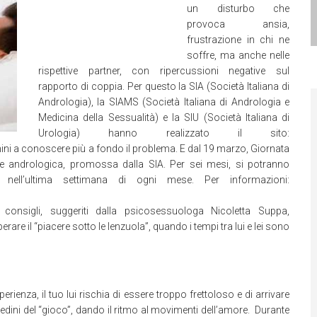
un disturbo che
provoca ansia,
frustrazione in chi ne
soffre, ma anche nelle
rispettive partner, con ripercussioni negative sul
rapporto di coppia. Per questo la SIA (Società Italiana di
Andrologia), la SIAMS (Società Italiana di Andrologia e
Medicina della Sessualità) e la SIU (Società Italiana di
Urologia) hanno realizzato il sito:
ni a conoscere più a fondo il problema. E dal 19 marzo, Giornata
ne andrologica, promossa dalla SIA. Per sei mesi, si potranno
te nell’ultima settimana di ogni mese. Per informazioni:
i consigli, suggeriti dalla psicosessuologa Nicoletta Suppa,
rare il “piacere sotto le lenzuola”, quando i tempi tra lui e lei sono
rienza, il tuo lui rischia di essere troppo frettoloso e di arrivare
redini del “gioco”, dando il ritmo al movimenti dell’amore. Durante