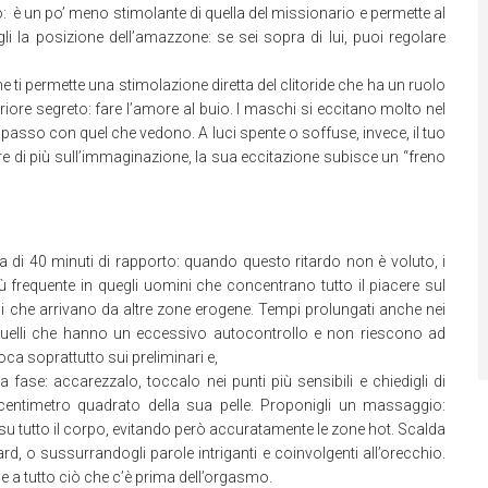
o: è un po’ meno stimolante di quella del missionario e permette al
i la posizione dell’amazzone: se sei sopra di lui, puoi regolare
 ti permette una stimolazione diretta del clitoride che ha un ruolo
eriore segreto: fare l’amore al buio. I maschi si eccitano molto nel
ari passo con quel che vedono. A luci spente o soffuse, invece, il tuo
re di più sull’immaginazione, la sua eccitazione subisce un “freno
a di 40 minuti di rapporto: quando questo ritardo non è voluto, i
ù frequente in quegli uomini che concentrano tutto il piacere sul
ni che arrivano da altre zone erogene. Tempi prolungati anche nei
quelli che hanno un eccessivo autocontrollo e non riescono ad
ioca soprattutto sui preliminari e,
 fase: accarezzalo, toccalo nei punti più sensibili e chiedigli di
 centimetro quadrato della sua pelle. Proponigli un massaggio:
su tutto il corpo, evitando però accuratamente le zone hot. Scalda
d, o sussurrandogli parole intriganti e coinvolgenti all’orecchio.
ne a tutto ciò che c’è prima dell’orgasmo.