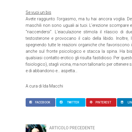
Se vuoi un bis
Avete raggiunto l’orgasmo, ma tu hai ancora voglia. Dev
maschili non sono uguali ai tuoi. L’erezione scompare 
“riaccendersi”. L’eiaculazione stimola il rilascio di d
testosterone e provocano il calo della libido. Inoltre
spegnendo tutte le reazioni organiche che favoriscono 
anche sul fronte psicologico e stacca la spina. Ha b
qualsiasi contatto erotico gli risulta fastidioso. Per ques
fisiologico), stagli vicina, ma non tallonarlo per ottene
e di abbandono e… aspetta…
A cura di Ida Macchi
FACEBOOK
TWITTER
PINTEREST
LI
ARTICOLO PRECEDENTE