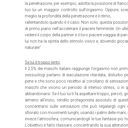
la penetrazione, per esempio, adotta la posizione di fianc
tuo lui un maggior controllo sull’orgasmo. Oppure, scegl
meglio la profondità della penetrazione e il ritmo,
rallentandolo quando è il caso. Non solo: questa posizione
di primo piano nell’accelerare il piacere femminile. Un ult
vedere il corpo della partner e il loro piacere viaggia di p
lui non ha la spinta dello stimolo visivo e, dovendo gioca
naturale”.
Se lui è troppo lento
Il 2,5% dei maschi italiani raggiunge l’orgasmo non prim
sessuologi parlano di eiaculazione ritardata, disturbo pi
pene e che sono poco recettivi al corollario di sensazio
maschi che vivono un periodo di intenso stress, o in 
abbandonarsi. Se il tuo lui ti fa aspettare troppo, perciò, g
almeno all’inizio, rendilo protagonista assoluto di questa
concentrarsi sulle sensazioni che può regalargli ogni
sfioralo con movimenti lunghi, usando i palmi delle mani, 
invece l’atmosfera, comunicandogli le tue fantasie più har
L’obiettivo è farlo rilassare, concentrando la sua attenzio