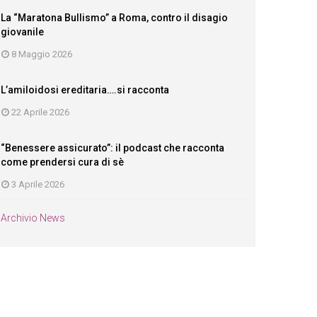
La “Maratona Bullismo” a Roma, contro il disagio
giovanile
8 Maggio 2026
L’amiloidosi ereditaria….si racconta
22 Aprile 2026
“Benessere assicurato”: il podcast che racconta
come prendersi cura di sè
3 Aprile 2026
Archivio News