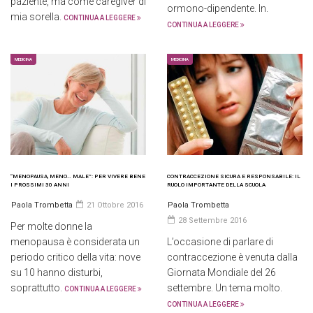
paziente, ma come caregiver di
ormono-dipendente. In.
mia sorella.
CONTINUA A LEGGERE
CONTINUA A LEGGERE
MEDICINA
MEDICINA
“MENOPAUSA, MENO… MALE”: PER VIVERE BENE
CONTRACCEZIONE SICURA E RESPONSABILE: IL
I PROSSIMI 30 ANNI
RUOLO IMPORTANTE DELLA SCUOLA
Paola Trombetta
21 Ottobre 2016
Paola Trombetta
28 Settembre 2016
Per molte donne la
menopausa è considerata un
L’occasione di parlare di
periodo critico della vita: nove
contraccezione è venuta dalla
su 10 hanno disturbi,
Giornata Mondiale del 26
soprattutto.
settembre. Un tema molto.
CONTINUA A LEGGERE
CONTINUA A LEGGERE