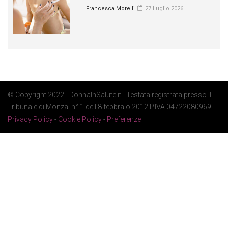
Francesca Morelli
27 Luglio 2026
© Copyright 2022 - DonnaInSalute.it - Testata registrata presso il
Tribunale di Monza: n° 1 dell'8 febbraio 2012 P.IVA 04722080969 -
Privacy Policy
-
Cookie Policy
-
Preferenze