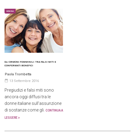
MEDICINA
GLI ORMONI FEMMINILI: TRA FALSI MITI E
CONFERMATI BENEFICI
Paola Trombetta
13 Settembre 2016
Pregiudizi e falsi miti sono
ancora oggi diffusi tra le
donne italiane sull’assunzione
di sostanze come gli.
CONTINUA A
LEGGERE