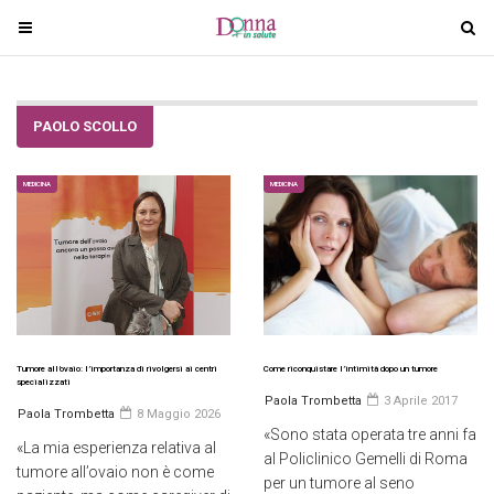
T
T
o
o
g
g
g
g
PAOLO SCOLLO
l
l
e
e
n
n
MEDICINA
MEDICINA
a
a
v
v
i
i
g
g
a
a
t
t
i
i
Tumore all’ovaio: l’importanza di rivolgersi ai centri
Come riconquistare l’intimità dopo un tumore
specializzati
o
o
Paola Trombetta
3 Aprile 2017
Paola Trombetta
8 Maggio 2026
n
n
«Sono stata operata tre anni fa
«La mia esperienza relativa al
al Policlinico Gemelli di Roma
tumore all’ovaio non è come
per un tumore al seno