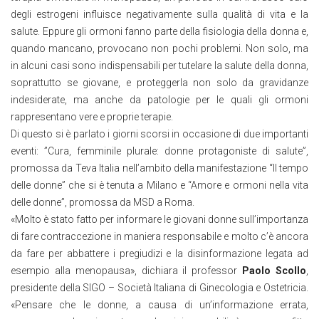
degli estrogeni influisce negativamente sulla qualità di vita e la
salute. Eppure gli ormoni fanno parte della fisiologia della donna e,
quando mancano, provocano non pochi problemi. Non solo, ma
in alcuni casi sono indispensabili per tutelare la salute della donna,
soprattutto se giovane, e proteggerla non solo da gravidanze
indesiderate, ma anche da patologie per le quali gli ormoni
rappresentano vere e proprie terapie.
Di questo si è parlato i giorni scorsi in occasione di due importanti
eventi: ”Cura, femminile plurale: donne protagoniste di salute”,
promossa da Teva Italia nell’ambito della manifestazione “Il tempo
delle donne” che si è tenuta a Milano e “Amore e ormoni nella vita
delle donne”, promossa da MSD a Roma.
«Molto è stato fatto per informare le giovani donne sull’importanza
di fare contraccezione in maniera responsabile e molto c’è ancora
da fare per abbattere i pregiudizi e la disinformazione legata ad
esempio alla menopausa», dichiara il professor
Paolo Scollo
,
presidente della SIGO – Società Italiana di Ginecologia e Ostetricia.
«Pensare che le donne, a causa di un’informazione errata,