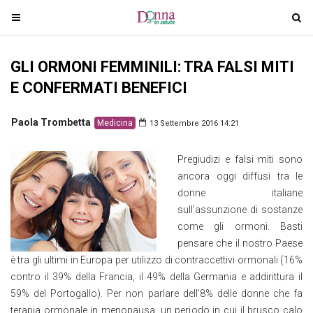
T
T
o
o
g
g
GLI ORMONI FEMMINILI: TRA FALSI MITI
g
g
l
l
E CONFERMATI BENEFICI
e
e
n
n
Paola Trombetta
Medicina
13 Settembre 2016 14:21
a
a
v
v
Pregiudizi e falsi miti sono
i
i
ancora oggi diffusi tra le
g
g
donne italiane
a
a
sull’assunzione di sostanze
t
t
come gli ormoni. Basti
i
i
pensare che il nostro Paese
o
o
è tra gli ultimi in Europa per utilizzo di contraccettivi ormonali (16%
n
n
contro il 39% della Francia, il 49% della Germania e addirittura il
59% del Portogallo). Per non parlare dell’8% delle donne che fa
terapia ormonale in menopausa, un periodo in cui il brusco calo