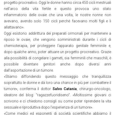
progetto procreativo. Oggi le donne hanno circa 450 cicli mestruali
nell’arco della vita fertile e questo provoca uno stato
infiammatorio delle ovaie che una volta, le nostre nonne non
avevano, avendo solo 150 cicli perché facevano molti figli e li
allattavano».
Oggi esistono addirittura dei preparati ormonali per mantenere a
riposo le ovaie, che vengono somministrati durante i cicli di
chemioterapia, per proteggere l’apparato genitale femminile e,
dopo qualche anno, poter attuare un progetto procreativo. Grazie
alla possibilità di congelare i gameti, sia femminili che maschili, è
possibile diventare genitori anche dopo diversi anni
dall’asportazione di un tumore.
«Stiamo diffondendo questo messaggio che tranquillizza
soprattutto le donne e dà loro una chance in più per combattere il
tumore», conferma il dottor
Salvo Catania
, chirurgo-oncologo,
ideatore del blog: “ragazzefuoridiseno”. «Moltissime giovani ci
scrivono e ci chiedono consigli su come poter riprendere la vita
sessuale e riproduttiva dopo l’esperienza di un tumore».
«Come medici ed esponenti di società scientifiche abbiamo il