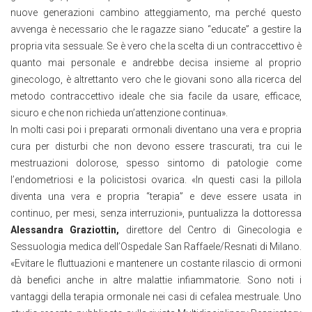
nuove generazioni cambino atteggiamento, ma perché questo
avvenga è necessario che le ragazze siano “educate” a gestire la
propria vita sessuale. Se è vero che la scelta di un contraccettivo è
quanto mai personale e andrebbe decisa insieme al proprio
ginecologo, è altrettanto vero che le giovani sono alla ricerca del
metodo contraccettivo ideale che sia facile da usare, efficace,
sicuro e che non richieda un’attenzione continua».
In molti casi poi i preparati ormonali diventano una vera e propria
cura per disturbi che non devono essere trascurati, tra cui le
mestruazioni dolorose, spesso sintomo di patologie come
l’endometriosi e la policistosi ovarica. «In questi casi la pillola
diventa una vera e propria “terapia” e deve essere usata in
continuo, per mesi, senza interruzioni», puntualizza la dottoressa
Alessandra Graziottin,
direttore del Centro di Ginecologia e
Sessuologia medica dell’Ospedale San Raffaele/Resnati di Milano.
«Evitare le fluttuazioni e mantenere un costante rilascio di ormoni
dà benefici anche in altre malattie infiammatorie. Sono noti i
vantaggi della terapia ormonale nei casi di cefalea mestruale. Uno