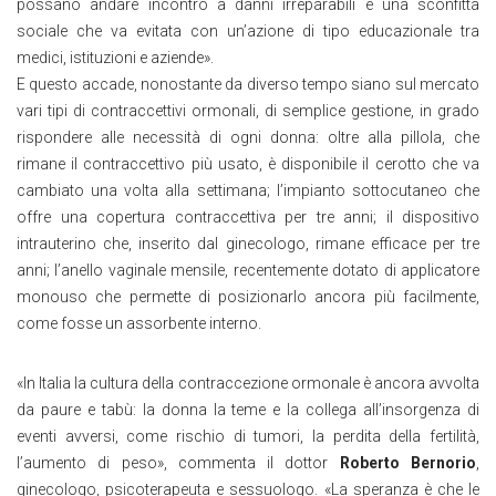
possano andare incontro a danni irreparabili è una sconfitta
sociale che va evitata con un’azione di tipo educazionale tra
medici, istituzioni e aziende».
E questo accade, nonostante da diverso tempo siano sul mercato
vari tipi di contraccettivi ormonali, di semplice gestione, in grado
rispondere alle necessità di ogni donna: oltre alla pillola, che
rimane il contraccettivo più usato, è disponibile il cerotto che va
cambiato una volta alla settimana; l’impianto sottocutaneo che
offre una copertura contraccettiva per tre anni; il dispositivo
intrauterino che, inserito dal ginecologo, rimane efficace per tre
anni; l’anello vaginale mensile, recentemente dotato di applicatore
monouso che permette di posizionarlo ancora più facilmente,
come fosse un assorbente interno.
«In Italia la cultura della contraccezione ormonale è ancora avvolta
da paure e tabù: la donna la teme e la collega all’insorgenza di
eventi avversi, come rischio di tumori, la perdita della fertilità,
l’aumento di peso», commenta il dottor
Roberto Bernorio
,
ginecologo, psicoterapeuta e sessuologo. «La speranza è che le