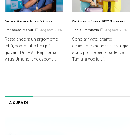
Papilloma Virus: aumenta il rischio in estate
Viaggi e vacanze: i consigli SIMVIM per chi parte
Francesca Morelli
3 Agosto 2026
Paola Trombetta
3 Agosto 2026
Resta ancora un argomento
Sono arrivate le tanto
tabù, soprattutto tra i più
desiderate vacanze e le valigie
giovani. Di HPV, il Papilloma
sono pronte per la partenza.
Virus Umano, che espone...
Tanta la voglia di...
A CURA DI