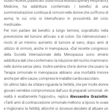
studio recente, pubblicato sulla rivista Multidisciplinary Respiratory
Medicine, ha addirittura confermato i benefici di una
somministrazione continua di ormoni nelle donne che soffrono di
asma, le cui crisi si intensificano in prossimità del ciclo
mestruale».
Per non parlare dei benefici a lungo termine, soprattutto nella
prevenzione del tumore all’ovaio e al colon. Da ridimensionare i
rischi di un minimo aumento di tumore al seno, dopo anni di
utilizzo di ormoni, anche in menopausa. «Dal recente congresso
della Società Internazionale della Menopausa sono emersi
addirittura dati che confermano la riduzione del rischio mammario
nelle donne senza utero. Inoltre sembra che le donne che usano la
Terapia ormonale in menopausa abbiano una mortalità minore
anche per altre cause, comprese le malattie cardiovascolari».
Un ultimo tabù da sfatare riguarda la fertilità, che per molte donne
giovani verrebbe compromessa dall’uso di preparati ormonali. «In
realtà è esattamente l’opposto», replica
Alessandra Graziottin
.
«Tanti anni di contraccezione ormonale mettono a riposo le ovaie
e migliorano la fertilità, allorché si dovesse decidere di attuare un