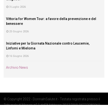
3 Luglio 2026
Vittoria for Women Tour: a favore della prevenzione e del
benessere
25 Giugno 2026
Iniziative per la Giornata Nazionale contro Leucemie,
Linfomi e Mieloma
16 Giugno 2026
Archivio News
© Copyright 2022 - DonnaInSalute.it - Testata registrata presso il
Tribunale di Monza: n° 1 dell'8 febbraio 2012 P.IVA 04722080969 -