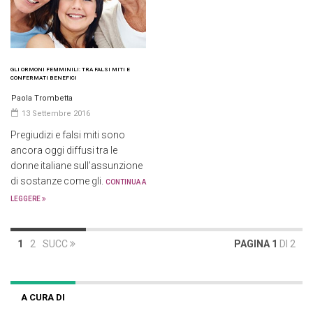
GLI ORMONI FEMMINILI: TRA FALSI MITI E
CONFERMATI BENEFICI
Paola Trombetta
13 Settembre 2016
Pregiudizi e falsi miti sono
ancora oggi diffusi tra le
donne italiane sull’assunzione
di sostanze come gli.
CONTINUA A
LEGGERE
1
2
SUCC
PAGINA 1
DI 2
A CURA DI