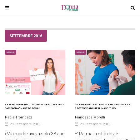
T
T
o
o
g
g
g
g
SETTEMBRE 2016
l
l
e
e
n
n
MEDICINA
MEDICINA
a
a
v
v
i
i
g
g
a
a
t
t
i
i
PREVENZIONE DEL TUMORE AL SENO: PARTE LA
VACCINO ANTINFLUENZALE IN GRAVIDANZA:
CAMPAGNA “NASTRO ROSA”
PROTEGGE ANCHE IL NASCITURO
o
o
Paola Trombetta
Francesca Morelli
n
n
28 Settembre 2016
28 Settembre 2016
«Mia madre aveva solo 38 anni
E’ Parma la città dov’è