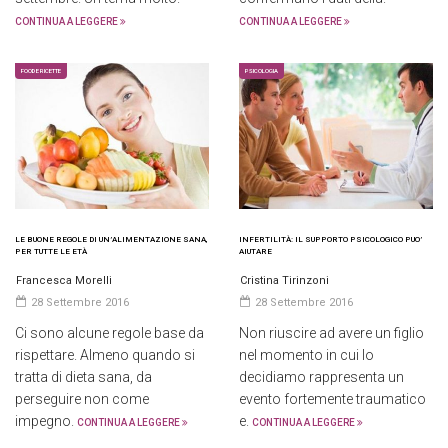
CONTINUA A LEGGERE
CONTINUA A LEGGERE
FOOD E RICETTE
PSICOLOGIA
LE BUONE REGOLE DI UN’ALIMENTAZIONE SANA,
INFERTILITÀ: IL SUPPORTO PSICOLOGICO PUO’
PER TUTTE LE ETÀ
AIUTARE
Francesca Morelli
Cristina Tirinzoni
28 Settembre 2016
28 Settembre 2016
Ci sono alcune regole base da
Non riuscire ad avere un figlio
rispettare. Almeno quando si
nel momento in cui lo
tratta di dieta sana, da
decidiamo rappresenta un
perseguire non come
evento fortemente traumatico
impegno.
e.
CONTINUA A LEGGERE
CONTINUA A LEGGERE