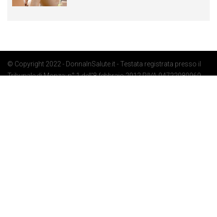
© Copyright 2022 - DonnaInSalute.it - Testata registrata presso il
Tribunale di Monza: n° 1 dell'8 febbraio 2012 P.IVA 04722080969 -
Privacy Policy
-
Cookie Policy
-
Preferenze