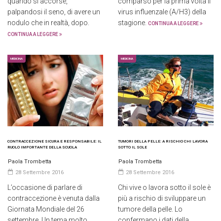
quando si accorse,
comparso per la prima volta il
palpandosi il seno, di avere un
virus influenzale (A/H3) della
nodulo che in realtà, dopo.
stagione.
CONTINUA A LEGGERE
CONTINUA A LEGGERE
MEDICINA
MEDICINA
CONTRACCEZIONE SICURA E RESPONSABILE: IL
TUMORI DELLA PELLE: A RISCHIO CHI LAVORA
RUOLO IMPORTANTE DELLA SCUOLA
SOTTO IL SOLE
Paola Trombetta
Paola Trombetta
28 Settembre 2016
28 Settembre 2016
L’occasione di parlare di
Chi vive o lavora sotto il sole è
contraccezione è venuta dalla
più a rischio di sviluppare un
Giornata Mondiale del 26
tumore della pelle. Lo
settembre. Un tema molto.
confermano i dati della.