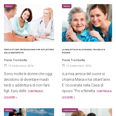
MEDICINA
MEDICINA
FERTILITY DAY: UN’OCCASIONE PER RIFLETTERE
LA MALATTIA DI ALZHEIMER, TRA OBLIO E
SULLA MATERNITÀ
RICORDI
Paola Trombetta
Paola Trombetta
19 Settembre 2016
19 Settembre 2016
Sono molte le donne che oggi
«La mia amica del cuore si
decidono di diventare madri
chiama Maria e ha ottant’anni.
tardi o addirittura di non fare
E’ ricoverata nella Casa di
figli. Il più delle.
riposo “Pio e Ninetta.
CONTINUA A
CONTINUA A
LEGGERE
LEGGERE
MEDICINA
PIANETA BAMBINO