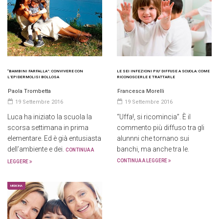
“BAMBINI FARFALLA”: CONVIVERE CON
LE SEI INFEZIONI PIU’ DIFFUSE A SCUOLA: COME
L’EPIDERMOLISI BOLLOSA
RICONOSCERLE E TRATTARLE
Paola Trombetta
Francesca Morelli
19 Settembre 2016
19 Settembre 2016
Luca ha iniziato la scuola la
“Uffa!, si ricomincia”. È il
scorsa settimana in prima
commento più diffuso tra gli
elementare. Ed è già entusiasta
alunnni che tornano sui
dell’ambiente e dei.
banchi, ma anche tra le.
CONTINUA A
CONTINUA A LEGGERE
LEGGERE
MEDICINA