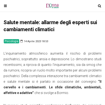
T
T
o
o
g
g
Salute mentale: allarme degli esperti sui
g
g
l
l
cambiamenti climatici
e
e
n
n
Psicologia
14 Aprile 2023 18:53
a
a
v
v
L’inquinamento atmosferico aumenta il rischio di problemi
i
i
psichiatrici, soprattutto ansia e depressione. Lo dimostrano studi
g
g
recentissimi, a riprova di quanto l’inquinamento, sia da smog che
a
a
da rumore, ricopra un ruolo molto importante per alcuni problemi
t
t
psichiatrici. Della complessa interazione tra cambiamenti climatici
i
i
e salute mentale si è parlato in occasione del convegno
“Il
o
o
cervello e i cambiamenti. Le sfide climatiche, ambientali,
n
n
affettive e adattive”
che si svolge a Bormio.