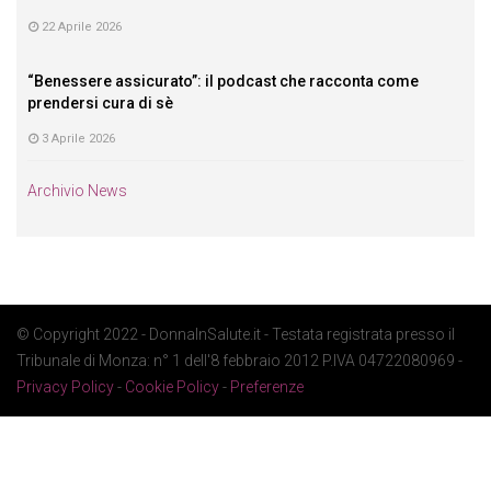
22 Aprile 2026
“Benessere assicurato”: il podcast che racconta come
prendersi cura di sè
3 Aprile 2026
Archivio News
© Copyright 2022 - DonnaInSalute.it - Testata registrata presso il
Tribunale di Monza: n° 1 dell'8 febbraio 2012 P.IVA 04722080969 -
Privacy Policy
-
Cookie Policy
-
Preferenze