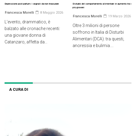
Depressione post partum: i segnali da non trascurare
Disturbi del comportamento alimentare in aumento tra i
più giovani
Francesca Morelli
8 Maggio 2026
Francesca Morelli
19 Marzo 2026
L’evento, drammatico, è
Oltre 3 milioni di persone
balzato alle cronache recenti:
soffrono in Italia di Disturbi
una giovane donna di
Alimentari (DCA): tra questi,
Catanzaro, affetta da...
anoressia e bulimia....
A CURA DI