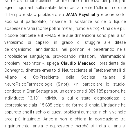
Numerosi studi scientifici confermano l’influenza dei principali
agenti inquinanti sulla salute della nostra mente. L’ultimo in ordine
di tempo è stato pubblicato su
JAMA Psychiatry
e pone sotto
accusa il particolato, l’insieme di sostanze solide o liquide
sospese nell’aria (come pollini, metalli, fumo e altro). <Una delle più
piccole particelle è il PM2.5 e le sue dimensioni sono pari a un
ventesimo di capello, in grado di sfuggire alle difese
dell’organismo, annidandosi nei polmoni e penetrando nella
circolazione sanguigna, provocando irritazioni, infiammazioni,
problemi respiratori>, spiega
Claudio Mencacci
, presidente del
Convegno, direttore emerito di Neuroscienze al Fatebenefratelli di
Milano e Co-Presidente della Società Italiana di
NeuroPsicoFarmacologia (Sinpf). <In particolare lo studio,
condotto in Gran Bretagna su un campione di 389.185 persone, ha
individuato 13.131 individui a cui è stata diagnosticata la
depressione e altri 15.835 colpiti da forme di ansia. L’indagine ha
appurato che il rischio di questi problemi aumenta in chi vive nelle
aree più inquinate. Ancora non è chiara la correlazione tra
inquinamento, ansia e depressione, perché si tratta di analisi