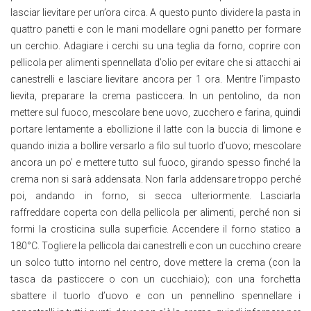
lasciar lievitare per un’ora circa. A questo punto dividere la pasta in
quattro panetti e con le mani modellare ogni panetto per formare
un cerchio. Adagiare i cerchi su una teglia da forno, coprire con
pellicola per alimenti spennellata d’olio per evitare che si attacchi ai
canestrelli e lasciare lievitare ancora per 1 ora. Mentre l’impasto
lievita, preparare la crema pasticcera. In un pentolino, da non
mettere sul fuoco, mescolare bene uovo, zucchero e farina, quindi
portare lentamente a ebollizione il latte con la buccia di limone e
quando inizia a bollire versarlo a filo sul tuorlo d’uovo; mescolare
ancora un po’ e mettere tutto sul fuoco, girando spesso finché la
crema non si sarà addensata. Non farla addensare troppo perché
poi, andando in forno, si secca ulteriormente. Lasciarla
raffreddare coperta con della pellicola per alimenti, perché non si
formi la crosticina sulla superficie. Accendere il forno statico a
180°C. Togliere la pellicola dai canestrelli e con un cucchino creare
un solco tutto intorno nel centro, dove mettere la crema (con la
tasca da pasticcere o con un cucchiaio); con una forchetta
sbattere il tuorlo d’uovo e con un pennellino spennellare i