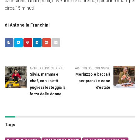
canestrelli in tutti i punti, dove non c’è la crema, quindi infornare per
circa 15 minuti.
di Antonella Franchini
ARTICOLO PRECEDENTE
ARTICOLO SUCCESSIVO
Silvia, mamma e
Merluzzo e baccalà
chef, con i piatti
per pranzi e cene
pugliesi festeggia la
d’estate
forza delle donne
Tags