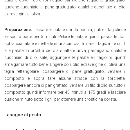
puliti, 3 uova, 100 g formaggio parmigiano reggiano grattugiato,
qualche cucchiaio di pane grattugiato, qualche cucchiaio di olio
extravergine di oliva.
Preparazione:
Lessare le patate con la buccia, pulire i fagiolini e
lessarli a parte per 5 minuti. Pelare le patate quindi passarle con
schiacciapatate e metterle in una ciotola; frullare i fagiolini e unirli
alle patate. In un’altra ciotola sbattere uova, parmigiano qualche
cucchiaio di olio, sale, aggiungere le patate e i fagiolini, quindi
amalgamare tutto bene. Ungere con olio extravergine di oliva una
teglia rettangolare, cospargere di pane grattugiato, versare il
composto e sopra fare alcune strisce con la forchetta;
cospargere ancora di pan grattato, versare un filo di olio su tutto il
composto; quindi infornare per 40 minuti a 175 gradi e lasciare
qualche minuto sotto il grill per ottenere una crosticina dorata.
Lasagne al pesto