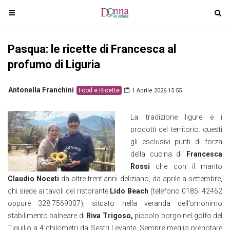
T
T
o
o
g
g
Pasqua: le ricette di Francesca al
g
g
l
l
profumo di Liguria
e
e
n
n
Antonella Franchini
Food e Ricette
1 Aprile 2026 15:55
a
a
v
v
La tradizione ligure e i
i
i
prodotti del territorio: questi
g
g
gli esclusivi punti di forza
a
a
della cucina di
Francesca
t
t
Rossi
che con il marito
i
i
Claudio Noceti
da oltre trent’anni deliziano, da aprile a settembre,
o
o
chi siede ai tavoli del ristorante
Lido Beach
(telefono 0185. 42462
n
n
oppure 328.7569007), situato nella veranda dell’omonimo
stabilimento balneare di
Riva Trigoso,
piccolo borgo nel golfo del
Tigullio a 4 chilometri da Sestri Levante. Sempre meglio prenotare