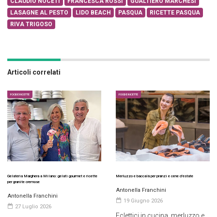
CLAUDIO NOCETI
FRANCESCA ROSSI
GUALTIERO MARCHESI
LASAGNE AL PESTO
LIDO BEACH
PASQUA
RICETTE PASQUA
RIVA TRIGOSO
Articoli correlati
FOOD E RICETTE
FOOD E RICETTE
Gelateria Marghera a Milano: gelati gourmet e ricette
Merluzzo e baccalà per pranzi e cene d’estate
per granite cremose
Antonella Franchini
Antonella Franchini
19 Giugno 2026
27 Luglio 2026
Eclettici in cucina, merluzzo e