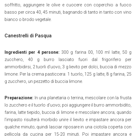
soffritto, aggiungere le olive e cuocere con coperchio a fuoco
basso per circa 40, 45 minuti, bagnando di tanto in tanto con vino
bianco o brodo vegetale.
Canestrelli di Pasqua
Ingredienti per 4 persone:
300 g farina 00, 100 ml latte, 50 g
zucchero, 40 g burro lasciato fuori dal frigorifero per
ammorbidirsi, 2 tuorli d’uovo, 3 g lievito per dolci, buccia di mezzo
limone. Per la crema pasticcera: 1 tuorlo, 125 g latte, 8 g farina, 25
g zucchero, un pezzetto di buccia limone.
Preparazione:
In una planetaria o terrina, mescolare con la frusta
lo zucchero e il tuorlo d’uovo; poi aggiungere il burro ammorbidito,
farina, latte tiepido, buccia di limone e mescolare ancora; quando
l’impasto risulterà morbido unire il lievito e impastare ancora per
qualche minuto; quindi lasciar riposare in una ciotola coperta con
pellicola da cucina per 15-20 minuti. Poi impastare ancora e