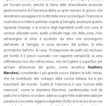
per trovare posto, perché la fama delle straordinarie proposte
gastronomiche di Francesca attira un gran numero di golosi, che
desiderano assaggiare le ricette della vera cucina ligure. Francesca
custodisce e mette in pentola i segreti di famiglia, anche per quanto
riguarda l’impiego e la ricerca degli ingredienti scelti con cura: le
verdure utilizzate sono quelle coltivate negli orti della zona, l’olio
extravergine di oliva è prodotto da olive che provengono
dall’uliveto di famiglia, le uova arrivano dal pollaio, le erbe
aromatiche dall’orto di casa. Protagonista dei piatti più esclusivi
per bontà è il pesce cucinato con sapiente semplicità: la vera
raffinatezza non sta nell’eccesso, ma nel togliere il superfluo per
arrivare all’essenza del gusto, come avvertiva
Gualtiero
Marchesi,
considerato il più grande cuoco italiano di tutti i tempi,
che ha contribuito allo sviluppo della cucina italiana, tra le più
importanti del mondo. Quella di Francesca è una “cucina della
memoria”, come la intendeva Marchesi, caratterizzata cioè da
piatti che si fanno ricordare: dalle acciughe fritte indimenticabili per
panatura croccante, leggera e digeribile (frutto di ricerca e di un mix