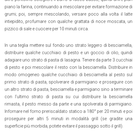
piano la farina, continuando a mescolare per evitare formazione di
grumi; poi, sempre mescolando, versare poco alla volta il latte
intiepidito, profumare con qualche grattata di noce moscata, un
pizzico di sale e cuocere per 10 minuti circa.
In una teglia mettere sul fondo uno strato leggero di besciamella,
distribuire qualche cucchiaio di pesto e un goccio di olio, quindi
adagiare uno strato di pasta di lasagna. Tenere da parte 3 cucchiai
di pesto e poi mescolare il resto con la besciamella. Distribuire in
modo omogeneo qualche cucchiaio di besciamella al pesto sul
primo strato di pasta, spolverare di parmigiano e proseguire con
un altro strato di pasta, besciamella e parmigiano sino a terminare
con l’ultimo strato di pasta su cui distribuire la besciamella
rimasta, il pesto messo da parte e una spolverata di parmigiano.
Infornare nel forno preriscaldato statico a 180° per 20 minuti e poi
proseguire per altri 5 minuti in modalità grill (se gradite una
superficie più morbida, potete evitare il passaggio sotto il grill).