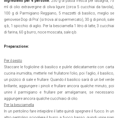
Ingredienti per 4 persone:
250 g di pasta fresca per lasagna, 75
ml di olio extravergine di oliva ligure (circa 5 cucchiai da tavola),
100 g di Parmigiano Reggiano, 5 mazzetti di basilico, meglio se
genovese Dop di Pra’ (si trova al supermercato), 30 g di pinoli, sale
q.b, 1 spicchio di aglio. Per la besciamella 1 litro di latte, 3 cucchiai
di farina, 60 g burro, noce moscata, sale q.b.
Preparazione:
Per il pesto
Staccare le foglioline di basilico e pulirle delicatamente con carta
cucina inumidita, metterle nel frullatore l’olio, poi l’aglio, il basilico,
un pizzico di sale e frullare. Quando il basilico sarà di un bel verde
brillante, aggiungere i pinoli e frullare ancora qualche minuto, poi
unire il parmigiano e frullare per amalgamare, se necessario
aggiungere ancora qualche cucchiaio di olio.
Per la besciamella
In un pentolino fare intiepidire il latte quindi spegnere il fuoco. In un
altro pentolino sciogliere il burro a fuoco basso, quindi unire pian