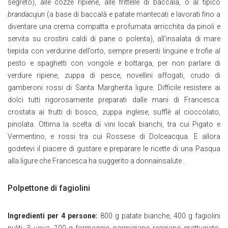
segreto), alle cozze ripiene, alle frittelle di baccalà, o al tipico
brandacujun
(a base di baccalà e patate mantecati e lavorati fino a
diventare una crema compatta e profumata arricchita da pinoli e
servita su crostini caldi di pane o polenta), all’insalata di mare
tiepida con verdurine dell’orto, sempre presenti linguine e trofie al
pesto e spaghetti con vongole e bottarga, per non parlare di
verdure ripiene, zuppa di pesce, novellini affogati, crudo di
gamberoni rossi di Santa Margherita ligure. Difficile resistere ai
dolci tutti rigorosamente preparati dalle mani di Francesca:
crostata ai frutti di bosco, zuppa inglese, sufflè al cioccolato,
pinolata. Ottima la scelta di vini locali bianchi, tra cui Pigato e
Vermentino, e rossi tra cui Rossese di Dolceacqua. E allora
godetevi il piacere di gustare e preparare le ricette di una Pasqua
alla ligure che Francesca ha suggerito a donnainsalute .
Polpettone di fagiolini
Ingredienti per 4 persone:
800 g patate bianche, 400 g fagiolini