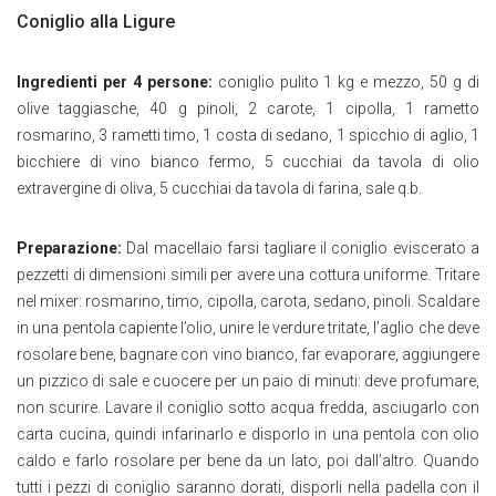
Coniglio alla Ligure
Ingredienti per 4 persone:
coniglio pulito 1 kg e mezzo, 50 g di
olive taggiasche, 40 g pinoli, 2 carote, 1 cipolla, 1 rametto
rosmarino, 3 rametti timo, 1 costa di sedano, 1 spicchio di aglio, 1
bicchiere di vino bianco fermo, 5 cucchiai da tavola di olio
extravergine di oliva, 5 cucchiai da tavola di farina, sale q.b.
Preparazione:
Dal macellaio farsi tagliare il coniglio eviscerato a
pezzetti di dimensioni simili per avere una cottura uniforme. Tritare
nel mixer: rosmarino, timo, cipolla, carota, sedano, pinoli. Scaldare
in una pentola capiente l’olio, unire le verdure tritate, l’aglio che deve
rosolare bene, bagnare con vino bianco, far evaporare, aggiungere
un pizzico di sale e cuocere per un paio di minuti: deve profumare,
non scurire. Lavare il coniglio sotto acqua fredda, asciugarlo con
carta cucina, quindi infarinarlo e disporlo in una pentola con olio
caldo e farlo rosolare per bene da un lato, poi dall’altro. Quando
tutti i pezzi di coniglio saranno dorati, disporli nella padella con il