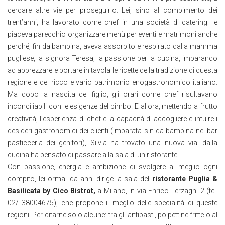
cercare altre vie per proseguirlo. Lei, sino al compimento dei
trent’anni, ha lavorato come chef in una società di catering: le
piaceva parecchio organizzare menù per eventi e matrimoni anche
perché, fin da bambina, aveva assorbito e respirato dalla mamma
pugliese, la signora Teresa, la passione per la cucina, imparando
ad apprezzare e portare in tavola le ricette della tradizione di questa
regione e del ricco e vario patrimonio enogastronomico italiano.
Ma dopo la nascita del figlio, gli orari come chef risultavano
inconciliabili con le esigenze del bimbo. E allora, mettendo a frutto
creatività, l’esperienza di chef e la capacità di accogliere e intuire i
desideri gastronomici dei clienti (imparata sin da bambina nel bar
pasticceria dei genitori), Silvia ha trovato una nuova via: dalla
cucina ha pensato di passare alla sala di un ristorante.
Con passione, energia e ambizione di svolgere al meglio ogni
compito, lei ormai da anni dirige la sala del
ristorante Puglia &
Basilicata by Cico Bistrot,
a Milano, in via Enrico Terzaghi 2 (tel.
02/ 38004675), che propone il meglio delle specialità di queste
regioni. Per citarne solo alcune: tra gli antipasti, polpettine fritte o al