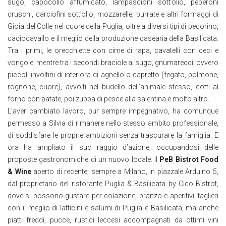
sugo, capocollo affumicato, lampascioni sott’olio, peperoni
cruschi, carciofini sott’olio, mozzarelle, burrate e altri formaggi di
Gioia del Colle nel cuore della Puglia, oltre a diversi tipi di pecorino,
caciocavallo e il meglio della produzione casearia della Basilicata.
Tra i primi, le orecchiette con cime di rapa, cavatelli con ceci e
vongole; mentre tra i secondi braciole al sugo, gnumareddi, ovvero
piccoli involtini di interiora di agnello o capretto (fegato, polmone,
rognone, cuore), avvolti nel budello dell’animale stesso, cotti al
forno con patate, poi zuppa di pesce alla salentina e molto altro.
L’aver cambiato lavoro, pur sempre impegnativo, ha comunque
permesso a Silvia di rimanere nello stesso ambito professionale,
di soddisfare le proprie ambizioni senza trascurare la famiglia. E
ora ha ampliato il suo raggio d’azione, occupandosi delle
proposte gastronomiche di un nuovo locale: il
PeB Bistrot Food
& Wine
aperto di recente, sempre a Milano, in piazzale Arduino 5,
dal proprietario del ristorante Puglia & Basilicata by Cico Bistrot,
dove si possono gustare per colazione, pranzo e aperitivi, taglieri
con il meglio di latticini e salumi di Puglia e Basilicata, ma anche
piatti freddi, pucce, rustici leccesi accompagnati da ottimi vini