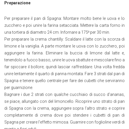
Preparazione
Per preparare il pan di Spagna: Montare molto bene le uova e lo
zucchero e poi unire la farina setacciata. Mettere la carta forno in
una tortiera di diametro 24 cm. Infornare a 175⁰ per 30 min.
Per preparare la crema chantilly: Scaldare il latte con la scorza di
limone e la vaniglia. A parte montare le uova con lo zucchero, poi
aggiungere la farina. Eliminare la buccia di limone dal latte e,
tenendolo a fuoco basso, unire le uova sbattute e mescolare fino a
far spiccare il bollore; quindi lasciar raffreddare. Una volta fredda
unire lentamente il quarto di panna montata. Fare 3 strati dal pan di
Spagna e tenere quello centrale per fare dei cubetti che serviranno
per guarnizione.
Bagnare i due 2 strati con qualche cucchiaio di succo d’ananas,
se piace, allungato con del limoncello. Ricoprire uno strato di pan
di Spagna con la crema, aggiungere sopra l’altro strato e coprire
completamente di crema dove poi stendere i cubetti di pan di
Spagna per creare l’effetto mimosa. Guarnire con foglioline verdi di