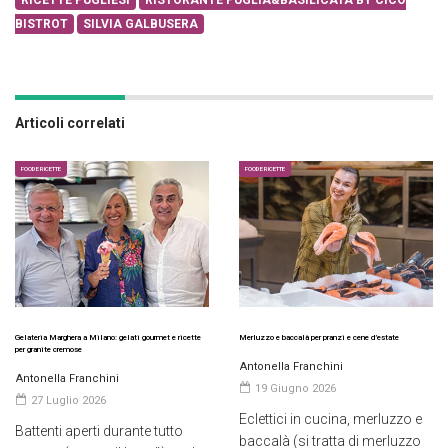
RICETTE PUGLIESI
RISTORANTE PUGLIA&BASILICATA BY CICO
BISTROT
SILVIA GALBUSERA
Articoli correlati
FOOD E RICETTE
FOOD E RICETTE
Gelateria Marghera a Milano: gelati gourmet e ricette
Merluzzo e baccalà per pranzi e cene d’estate
per granite cremose
Antonella Franchini
Antonella Franchini
19 Giugno 2026
27 Luglio 2026
Eclettici in cucina, merluzzo e
Battenti aperti durante tutto
baccalà (si tratta di merluzzo