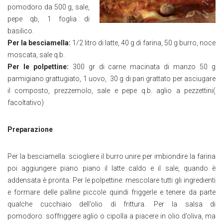
pomodoro da 500 g, sale,
pepe qb, 1 foglia di
basilico.
Per la besciamella:
1/2 litro di latte, 40 g di farina, 50 g burro, noce
moscata, sale q.b.
Per le polpettine:
300 gr di carne macinata di manzo 50 g
parmigiano grattugiato, 1 uovo, 30 g di pan grattato per asciugare
il composto, prezzemolo, sale e pepe q.b. aglio a pezzettini(
facoltativo)
Preparazione
Per la besciamella: sciogliere il burro unire per imbiondire la farina
poi aggiungere piano piano il latte caldo e il sale, quando è
addensata è pronta. Per le polpettine: mescolare tutti gli ingredienti
e formare delle palline piccole quindi friggerle e tenere da parte
qualche cucchiaio dell’olio di frittura. Per la salsa di
pomodoro: soffriggere aglio o cipolla a piacere in olio d’oliva, ma