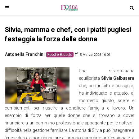
T
T
o
o
g
g
Silvia, mamma e chef, con i piatti pugliesi
g
g
l
l
festeggia la forza delle donne
e
e
n
n
Antonella Franchini
Food e Ricette
5 Marzo 2026 16:01
a
a
v
v
Una straordinaria
i
i
equilibrista
Silvia Galbusera
g
g
che, con intuito e coraggio,
a
a
ha individuato e attuato, al
t
t
momento giusto, scelte e
i
i
cambiamenti per riuscire a conciliare famiglia e lavoro. Un
o
o
esempio di forza per quelle donne che si trovano a dover
n
n
rinunciare a un cammino professionale appagante per le notevoli
difficoltà nella gestione familiare. La storia di Silvia può insegnare a
tenere duro, a non rinunciare al proprio cammino professionale, a