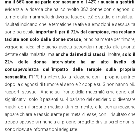
ma il 66% non ne parla con nessuno e il 42% rinuncia a gestirli
,
evidenzia la ricerca che ha coinvolto 382 donne con diagnosi di
tumore alla mammella di diverse fasce di età e stadio di malattia. I
risultati indicano che le tematiche relative a emozioni e sessualità
sono percepite
importanti per il 72% del campione, ma restano
taciute non solo dalle donne stesse
, principalmente per timore,
vergogna, idea che siano aspetti secondari rispetto alle priorità
dettate dalla malattia, ma
anche dai medici stessi.
Inoltre,
solo il
22% delle donne intervistate ha un alto livello di
consapevolezza dell’impatto delle terapie sulla propria
sessualità,
l’11% ha interrotto la relazione con il proprio partner
dopo la diagnosi di tumore al seno e 2 coppie su 3 non hanno più
rapporti sessuali. Anche sul fronte della maternità emergono dati
significativi: solo 3 pazienti su 4 parlano del desiderio di diventare
madri con il proprio medico di riferimento, e la comunicazione
appare chiara e rassicurante per metà di esse, con il risultato che
troppo spesso si rinuncia al proprio progetto di vita perché non si
sono ricevute informazioni adeguate.