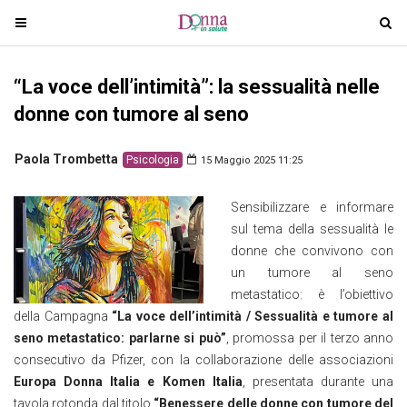
T
T
o
o
g
g
“La voce dell’intimità”: la sessualità nelle
g
g
l
l
donne con tumore al seno
e
e
n
n
Paola Trombetta
Psicologia
15 Maggio 2025 11:25
a
a
v
v
Sensibilizzare e informare
i
i
sul tema della sessualità le
g
g
donne che convivono con
a
a
un tumore al seno
t
t
metastatico: è l’obiettivo
i
i
della Campagna
“La voce dell’intimità / Sessualità e tumore al
o
o
seno metastatico: parlarne si può”
, promossa per il terzo anno
n
n
consecutivo da Pfizer, con la collaborazione delle associazioni
Europa Donna Italia e Komen Italia
, presentata durante una
tavola rotonda dal titolo
“Benessere delle donne con tumore del