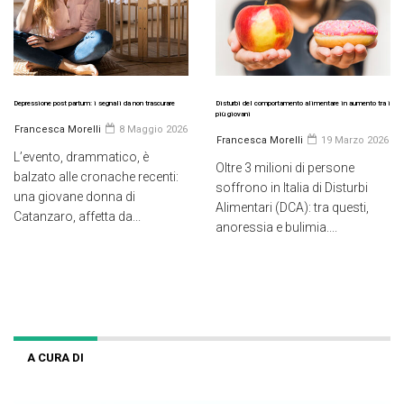
Depressione post partum: i segnali da non trascurare
Disturbi del comportamento alimentare in aumento tra i
più giovani
Francesca Morelli
8 Maggio 2026
Francesca Morelli
19 Marzo 2026
L’evento, drammatico, è
Oltre 3 milioni di persone
balzato alle cronache recenti:
soffrono in Italia di Disturbi
una giovane donna di
Alimentari (DCA): tra questi,
Catanzaro, affetta da...
anoressia e bulimia....
A CURA DI