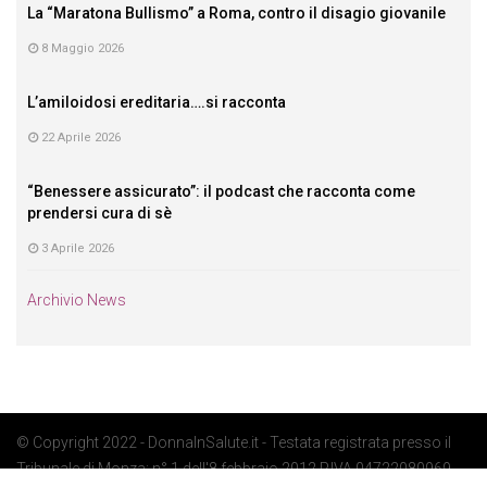
La “Maratona Bullismo” a Roma, contro il disagio giovanile
8 Maggio 2026
L’amiloidosi ereditaria….si racconta
22 Aprile 2026
“Benessere assicurato”: il podcast che racconta come
prendersi cura di sè
3 Aprile 2026
Archivio News
© Copyright 2022 - DonnaInSalute.it - Testata registrata presso il
Tribunale di Monza: n° 1 dell'8 febbraio 2012 P.IVA 04722080969 -