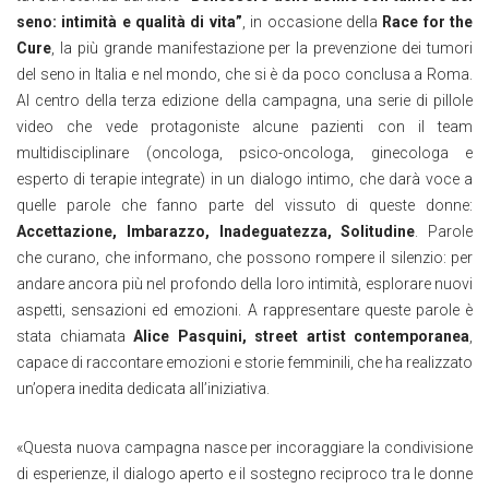
seno: intimità e qualità di vita”
, in occasione della
Race for the
Cure
, la più grande manifestazione per la prevenzione dei tumori
del seno in Italia e nel mondo, che si è da poco conclusa a Roma.
Al centro della terza edizione della campagna, una serie di pillole
video che vede protagoniste alcune pazienti con il team
multidisciplinare (oncologa, psico-oncologa, ginecologa e
esperto di terapie integrate) in un dialogo intimo, che darà voce a
quelle parole che fanno parte del vissuto di queste donne:
Accettazione, Imbarazzo, Inadeguatezza, Solitudine
. Parole
che curano, che informano, che possono rompere il silenzio: per
andare ancora più nel profondo della loro intimità, esplorare nuovi
aspetti, sensazioni ed emozioni. A rappresentare queste parole è
stata chiamata
Alice Pasquini, street artist contemporanea
,
capace di raccontare emozioni e storie femminili, che ha realizzato
un’opera inedita dedicata all’iniziativa.
«Questa nuova campagna nasce per incoraggiare la condivisione
di esperienze, il dialogo aperto e il sostegno reciproco tra le donne