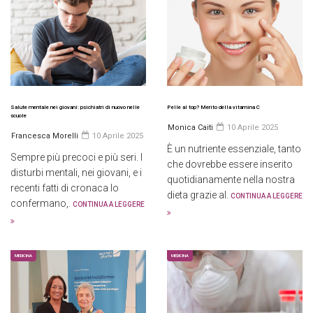
Salute mentale nei giovani: psichiatri di nuovo nelle
Pelle al top? Merito della vitamina C
scuole
Monica Caiti
10 Aprile 2025
Francesca Morelli
10 Aprile 2025
È un nutriente essenziale, tanto
Sempre più precoci e più seri. I
che dovrebbe essere inserito
disturbi mentali, nei giovani, e i
quotidianamente nella nostra
recenti fatti di cronaca lo
dieta grazie al.
CONTINUA A LEGGERE
confermano,.
CONTINUA A LEGGERE
MEDICINA
MEDICINA