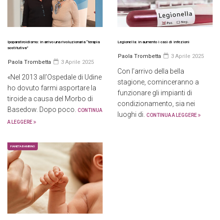
Ipoparatiroidismo: in arrivo una rivoluzionaria “terapia
Legionella: in aumento i casi di infezioni
sostitutiva”
Paola Trombetta
3 Aprile 2025
Paola Trombetta
3 Aprile 2025
Con l’arrivo della bella
«Nel 2013 all’Ospedale di Udine
stagione, cominceranno a
ho dovuto farmi asportare la
funzionare gli impianti di
tiroide a causa del Morbo di
condizionamento, sia nei
Basedow. Dopo poco.
CONTINUA
luoghi di.
CONTINUA A LEGGERE
A LEGGERE
PIANETA BAMBINO