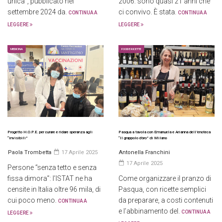
unica”, pubblicato nel
2006: sono quasi 21 anni che
settembre 2024 da.
ci convivo. È stata.
CONTINUA A
CONTINUA A
LEGGERE
LEGGERE
MEDICINA
FOOD E RICETTE
Progetto H.O.P.E. per curare e ridare speranza agli
Pasqua a tavola con Emanuela e Arianna dell’enoteca
“invisibili”
“Il grappolo d’oro” di Milano
Paola Trombetta
17 Aprile 2025
Antonella Franchini
17 Aprile 2025
Persone “senza tetto e senza
fissa dimora”: l’ISTAT ne ha
Come organizzare il pranzo di
censite in Italia oltre 96 mila, di
Pasqua, con ricette semplici
cui poco meno.
da preparare, a costi contenuti
CONTINUA A
e l’abbinamento del.
CONTINUA A
LEGGERE