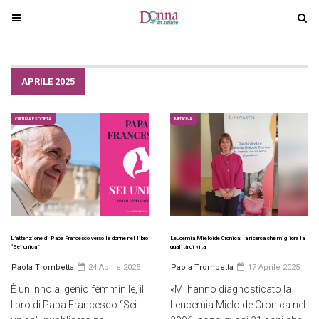
T
T
o
o
g
g
g
g
APRILE 2025
l
l
e
e
n
n
CULTURA E SOCIETÀ
MEDICINA
a
a
v
v
i
i
g
g
a
a
t
t
i
i
L’attenzione di Papa Francesco verso le donne nel libro
Leucemia Mieloide Cronica: la ricerca che migliora la
“Sei unica”
qualità di vita
o
o
Paola Trombetta
24 Aprile 2025
Paola Trombetta
17 Aprile 2025
n
n
È un inno al genio femminile, il
«Mi hanno diagnosticato la
libro di Papa Francesco “Sei
Leucemia Mieloide Cronica nel