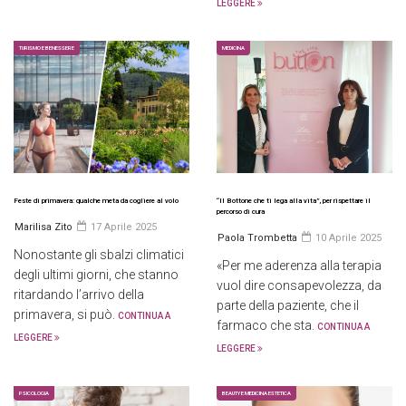
LEGGERE
TURISMO E BENESSERE
MEDICINA
Feste di primavera: qualche meta da cogliere al volo
“Il Bottone che ti lega alla vita”, per rispettare il
percorso di cura
Marilisa Zito
17 Aprile 2025
Paola Trombetta
10 Aprile 2025
Nonostante gli sbalzi climatici
«Per me aderenza alla terapia
degli ultimi giorni, che stanno
vuol dire consapevolezza, da
ritardando l’arrivo della
parte della paziente, che il
primavera, si può.
CONTINUA A
farmaco che sta.
CONTINUA A
LEGGERE
LEGGERE
PSICOLOGIA
BEAUTY E MEDICINA ESTETICA