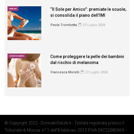
“Il Sole per Amico”: premiate le scuole,
MEDICINA
si consolida il piano dell’IMI
Paola Trombetta
27 Luglio 2026
Come proteggere la pelle dei bambini
PIANETA BAMBINO
dal rischio di melanoma
Francesca Morelli
27 Luglio 2026
© Copyright 2022 - DonnaInSalute.it - Testata registrata presso il
Tribunale di Monza: n° 1 dell'8 febbraio 2012 P.IVA 04722080969 -