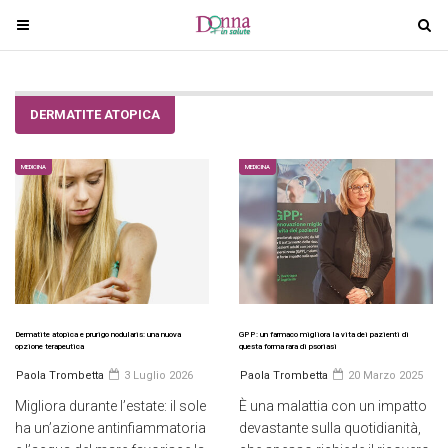
T
T
o
o
g
g
g
g
DERMATITE ATOPICA
l
l
e
e
n
n
MEDICINA
MEDICINA
a
a
v
v
i
i
g
g
a
a
t
t
i
i
Dermatite atopica e prurigo nodularis: una nuova
GPP: un farmaco migliora la vita dei pazienti di
opzione terapeutica
questa forma rara di psoriasi
o
o
Paola Trombetta
3 Luglio 2026
Paola Trombetta
20 Marzo 2025
n
n
Migliora durante l’estate: il sole
È una malattia con un impatto
ha un’azione antinfiammatoria
devastante sulla quotidianità,