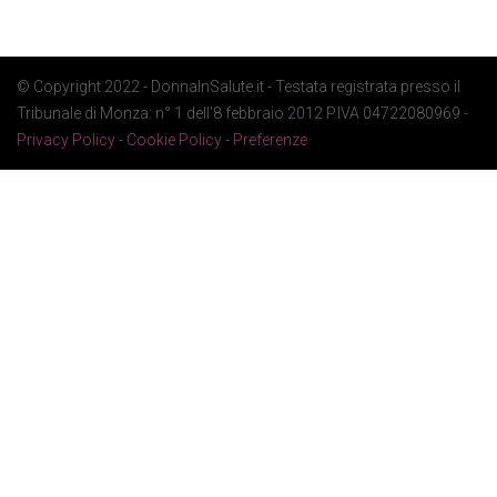
© Copyright 2022 - DonnaInSalute.it - Testata registrata presso il
Tribunale di Monza: n° 1 dell'8 febbraio 2012 P.IVA 04722080969 -
Privacy Policy
-
Cookie Policy
-
Preferenze