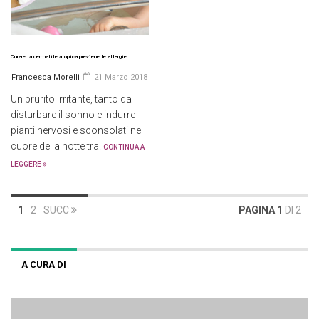
Curare la dermatite atopica previene le allergie
Francesca Morelli
21 Marzo 2018
Un prurito irritante, tanto da
disturbare il sonno e indurre
pianti nervosi e sconsolati nel
cuore della notte tra.
CONTINUA A
LEGGERE
1
2
SUCC
PAGINA 1
DI 2
A CURA DI