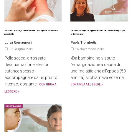
Sintomi e disagi della dermatite atopica: vincerli è
Dermatite atopica: approvato un farmaco biologico per
possibile
le forme gravi
Luisa Romagnoni
Paola Trombetta
17 Giugno 2019
26 Novembre 2018
Pelle secca, arrossata,
«Da bambina ho vissuto
desquamazione e lesioni
l’emarginazione a causa di
cutanee spesso
una malattia che all’epoca (50
accompagnate da un prurito
anni fa) si chiamava eczema:.
intenso, costante,.
CONTINUA A
CONTINUA A LEGGERE
LEGGERE
PIANETA BAMBINO