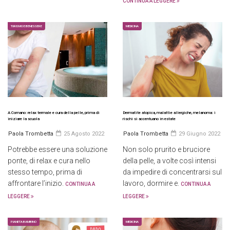
CONTINUA A LEGGERE
TURISMO E BENESSERE
MEDICINA
A Comano: relax termale e cura della pelle, prima di
Dermatite atopica, malattie allergiche, melanoma: i
iniziare la scuola
rischi si accentuano in estate
Paola Trombetta
25 Agosto 2022
Paola Trombetta
29 Giugno 2022
Potrebbe essere una soluzione
Non solo prurito e bruciore
ponte, di relax e cura nello
della pelle, a volte così intensi
stesso tempo, prima di
da impedire di concentrarsi sul
affrontare l’inizio.
lavoro, dormire e.
CONTINUA A
CONTINUA A
LEGGERE
LEGGERE
PIANETA BAMBINO
MEDICINA