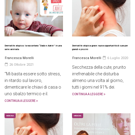
Dermatite atopica: la raccontano “Dado e Adele” in una
Dermatite atopica grave: nuova opportunità di cura per
serie animata
grandi e piccini
Francesca Morelli
Francesca Morelli
6 Luglio 2020
26 Ottobre 2021
Secchezza della cute, prurito
“Mi basta essere sotto stress,
irrefrenabile che disturba
in ritardo sul lavoro,
almeno una volta al giorno,
dimenticare le chiavi di casa o
tutti i giorni nel 91% dei.
uno sbalzo termico e il.
CONTINUA A LEGGERE
CONTINUA A LEGGERE
MEDICINA
MEDICINA