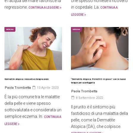
e l’acqua del mare favorisce la
che spesso richiede il ricovero
regressione.
in ospedale. La.
CONTINUA A LEGGERE
CONTINUA A
LEGGERE
MEDICINA
MEDICINA
Dermatite atopica: innovativa terapia orale
“Dermatite Atopica: Rimettiti in gioco” con le nuove
terapie per sconfiggerla
Paola Trombetta
13 Aprile 2023
Paola Trombetta
È la più comune tra le malattie
8 Settembre 2022
della pelle e viene spesso
Il prurito è il sintomo più
sottovalutata e considerata un
fastidioso di una malattia della
semplice eczema. In.
CONTINUA A
pelle, come la Dermatite
LEGGERE
Atopica (DA), che colpisce.