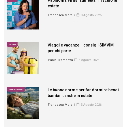
Papilloma Virus: aumenta il rischio in
estate
Francesca Morelli
3 Agosto 2026
Viaggi e vacanze: i consigli SIMVIM
MEDICINA
per chi parte
Paola Trombetta
3 Agosto 2026
Le buone norme per far dormire bene i
PIANETA BAMBINO
bambini, anche in estate
Francesca Morelli
3 Agosto 2026