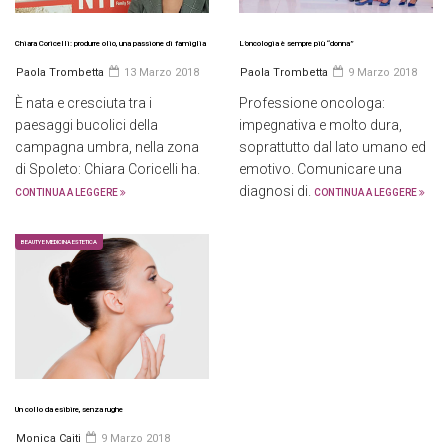
Chiara Coricelli: produrre olio, una passione di famiglia
L’oncologia è sempre più “donna”
Paola Trombetta
13 Marzo 2018
Paola Trombetta
9 Marzo 2018
È nata e cresciuta tra i
Professione oncologa:
paesaggi bucolici della
impegnativa e molto dura,
campagna umbra, nella zona
soprattutto dal lato umano ed
di Spoleto: Chiara Coricelli ha.
emotivo. Comunicare una
diagnosi di.
CONTINUA A LEGGERE
CONTINUA A LEGGERE
BEAUTY E MEDICINA ESTETICA
Un collo da esibire, senza rughe
Monica Caiti
9 Marzo 2018