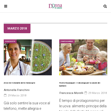
T
T
o
o
g
g
g
g
MARZO 2018
l
l
e
e
n
n
FOOD E RICETTE
PIANETA BAMBINO
a
a
v
v
i
i
g
g
a
a
t
t
i
i
Alice nel ristorante delle meraviglie
Festività pasquali: il decalogo per la salute dei
bambini
o
o
Antonella Franchini
Francesca Morelli
29 Marzo 2018
n
n
29 Marzo 2018
È tempo di protagonismo per
Già solo sentire la sua voce al
le uova: alimento principe della
telefono, mette allegria e