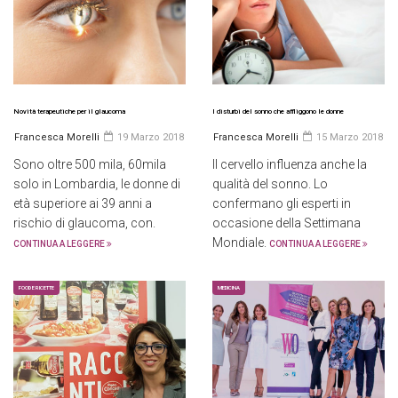
Novità terapeutiche per il glaucoma
I disturbi del sonno che affliggono le donne
Francesca Morelli
19 Marzo 2018
Francesca Morelli
15 Marzo 2018
Sono oltre 500 mila, 60mila
Il cervello influenza anche la
solo in Lombardia, le donne di
qualità del sonno. Lo
età superiore ai 39 anni a
confermano gli esperti in
rischio di glaucoma, con.
occasione della Settimana
Mondiale.
CONTINUA A LEGGERE
CONTINUA A LEGGERE
FOOD E RICETTE
MEDICINA