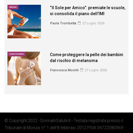
“Il Sole per Amico”: premiate le scuole,
MEDICINA
si consolida il piano dell’IMI
Paola Trombetta
27 Luglio 2026
Come proteggere la pelle dei bambini
PIANETA BAMBINO
dal rischio di melanoma
Francesca Morelli
27 Luglio 2026
© Copyright 2022 - DonnaInSalute.it - Testata registrata presso il
Tribunale di Monza: n° 1 dell'8 febbraio 2012 P.IVA 04722080969 -