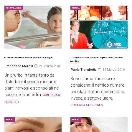
PIANETA BAMBINO
MEDICINA
Curare la dermatite atopica previene le allergie
Tumori e malattie croniche: le priorità della salute
pubblica
Francesca Morelli
21 Marzo 2018
Paola Trombetta
19 Marzo 2018
Un prurito irritante, tanto da
Sono i tumori ad essere
disturbare il sonno e indurre
considerati il nemico numero
pianti nervosi e sconsolati nel
uno dagli italiani che tendono,
cuore della notte tra.
CONTINUA A
invece, a sottovalutare.
LEGGERE
CONTINUA A LEGGERE
MEDICINA
MEDICINA