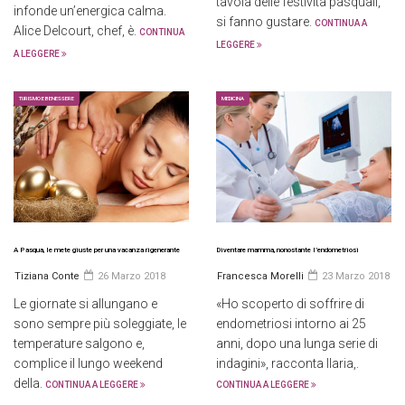
tavola delle festività pasquali,
infonde un’energica calma.
si fanno gustare.
CONTINUA A
Alice Delcourt, chef, è.
CONTINUA
LEGGERE
A LEGGERE
TURISMO E BENESSERE
MEDICINA
A Pasqua, le mete giuste per una vacanza rigenerante
Diventare mamma, nonostante l’endometriosi
Tiziana Conte
26 Marzo 2018
Francesca Morelli
23 Marzo 2018
Le giornate si allungano e
«Ho scoperto di soffrire di
sono sempre più soleggiate, le
endometriosi intorno ai 25
temperature salgono e,
anni, dopo una lunga serie di
complice il lungo weekend
indagini», racconta Ilaria,.
della.
CONTINUA A LEGGERE
CONTINUA A LEGGERE