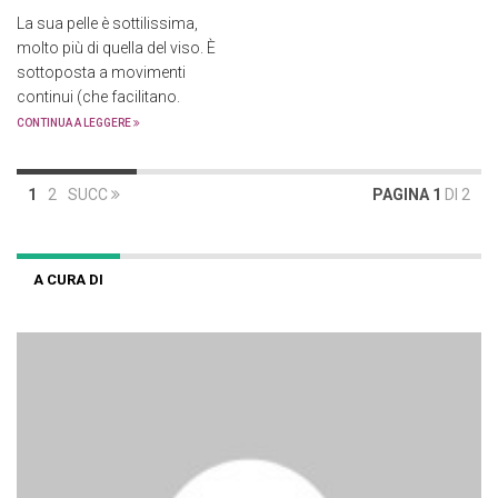
La sua pelle è sottilissima,
molto più di quella del viso. È
sottoposta a movimenti
continui (che facilitano.
CONTINUA A LEGGERE
1
2
SUCC
PAGINA 1
DI 2
A CURA DI