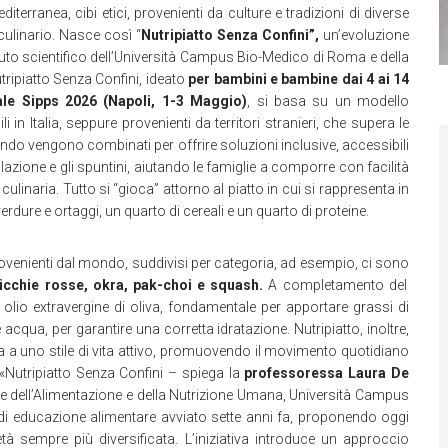
diterranea, cibi etici, provenienti da culture e tradizioni di diverse
ulinario. Nasce così “
Nutripiatto Senza Confini”,
un’evoluzione
ibuto scientifico dell’Università Campus Bio-Medico di Roma e della
utripiatto Senza Confini, ideato
per bambini e bambine dai 4 ai 14
le Sipps 2026
(Napoli, 1-3 Maggio)
, si basa su un modello
 in Italia, seppure provenienti da territori stranieri, che supera le
mondo vengono combinati per offrire soluzioni inclusive, accessibili
 colazione e gli spuntini, aiutando le famiglie a comporre con facilità
culinaria. Tutto si “gioca” attorno al piatto in cui si rappresenta in
erdure e ortaggi, un quarto di cereali e un quarto di proteine.
provenienti dal mondo, suddivisi per categoria, ad esempio, ci sono
nticchie rosse, okra, pak-choi e squash.
A completamento del
 olio extravergine di oliva, fondamentale per apportare grassi di
e acqua, per garantire una corretta idratazione. Nutripiatto, inoltre,
 a uno stile di vita attivo, promuovendo il movimento quotidiano
 «Nutripiatto Senza Confini – spiega la
professoressa
Laura De
ze dell’Alimentazione e della Nutrizione Umana, Università Campus
i educazione alimentare avviato sette anni fa, proponendo oggi
 sempre più diversificata. L’iniziativa introduce un approccio