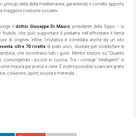
e e i principi della dieta mediterranea, garantendo il corretto apporto
una maggiore coesione sociale».
giunge il
dottor Giuseppe Di Mauro
, presidente della Sipps – si
ibile, che può supportare il pediatra nell’affrontare il tema
ure di origine». Infine, l’iniziativa è corredata anche da un sito
senta oltre 70 ricette
di piatti unici, studiate per soddisfare le
ambina, che incontrano tutti i gusti. Mentre sezioni su “Quanto
 coinvolgendo i piccoli in cucina. Tra i consigli “intelligenti” si
 misura per pranzi e cene. È inoltre possibile scaricare gratis
aliane, colazione, sport, scuola e merenda.