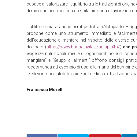
capace di valorizzare l’equilibrio tra le tradizioni di origin
di micronutrienti per una crescita più sana e favorendo 
L’utilità è chiara anche per il pediatra: «Nutripiatto – ag
propone come uno strumento immediato e facilmente fru
dell’educazione alimentare nel rispetto delle diverse cult
dedicato (
https://www.buonalavita.it/nutripiatto/
)
che pre
esigenze nutrizionali medie di ogni bambino e di ogni b
mangiare” e “Gruppi di alimenti” offrono consigli pratici,
raccomanda ad esempio di usare la mano del bambino come
le edizioni speciali delle guide pdf dedicate e tradizioni it
Francesca Morelli