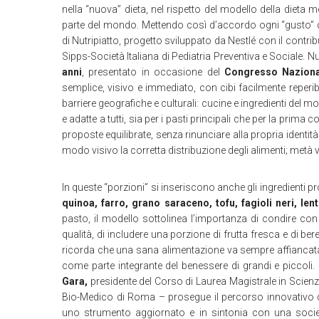
nella “nuova” dieta, nel rispetto del modello della dieta me
parte del mondo. Mettendo così d’accordo ogni “gusto” c
di Nutripiatto, progetto sviluppato da Nestlé con il contr
Sipps-Società Italiana di Pediatria Preventiva e Sociale. N
anni
, presentato in occasione del
Congresso Naziona
semplice, visivo e immediato, con cibi facilmente reperibili
barriere geografiche e culturali: cucine e ingredienti del 
e adatte a tutti, sia per i pasti principali che per la prima
proposte equilibrate, senza rinunciare alla propria identità 
modo visivo la corretta distribuzione degli alimenti; metà v
In queste “porzioni” si inseriscono anche gli ingredienti 
quinoa, farro, grano saraceno, tofu, fagioli neri, le
pasto, il modello sottolinea l’importanza di condire con
qualità, di includere una porzione di frutta fresca e di ber
ricorda che una sana alimentazione va sempre affiancata
come parte integrante del benessere di grandi e piccoli.
Gara,
presidente del Corso di Laurea Magistrale in Scien
Bio-Medico di Roma – prosegue il percorso innovativo d
uno strumento aggiornato e in sintonia con una società