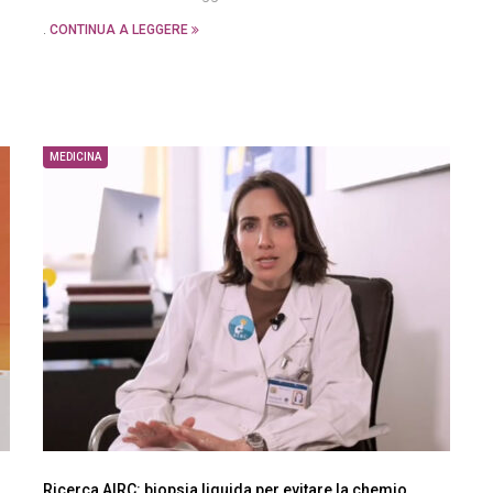
.
CONTINUA A LEGGERE
MEDICINA
Ricerca AIRC: biopsia liquida per evitare la chemio