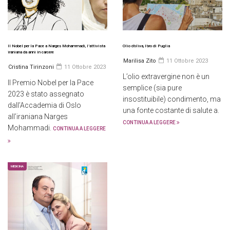
Il Nobel per la Pace a Narges Mohammadi, l’attivista
Olio d’oliva, l’oro di Puglia
iraniana da anni in carcere
Marilisa Zito
11 Ottobre 2023
Cristina Tirinzoni
11 Ottobre 2023
L’olio extravergine non è un
Il Premio Nobel per la Pace
semplice (sia pure
2023 è stato assegnato
insostituibile) condimento, ma
dall’Accademia di Oslo
una fonte costante di salute a.
all’iraniana Narges
CONTINUA A LEGGERE
Mohammadi.
CONTINUA A LEGGERE
MEDICINA