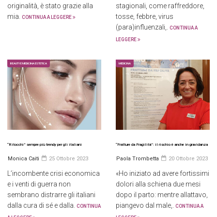
originalità, è stato grazie alla
stagionali, come raffreddore,
mia.
tosse, febbre, virus
CONTINUA A LEGGERE
(para)influenzali,.
CONTINUA A
LEGGERE
BEAUTY E MEDICINA ESTETICA
MEDICINA
“Ritocchi” sempre più trendy per gli italiani
“Fratture da Fragilità”: il rischio è anche in gravidanza
Monica Caiti
25 Ottobre 2023
Paola Trombetta
20 Ottobre 2023
L’incombente crisi economica
«Ho iniziato ad avere fortissimi
e i venti di guerra non
dolori alla schiena due mesi
sembrano distrarre gli italiani
dopo il parto: mentre allattavo,
dalla cura di sé e dalla.
piangevo dal male,.
CONTINUA
CONTINUA A