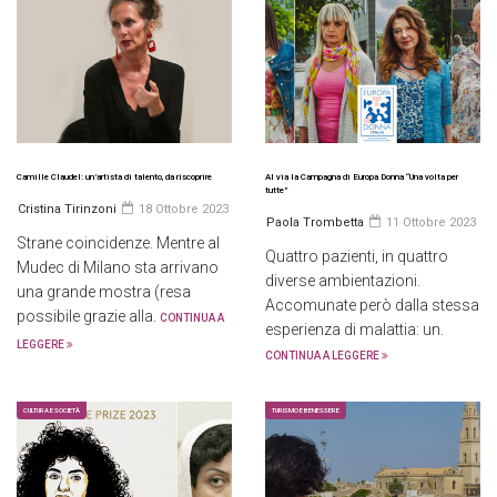
Camille Claudel: un’artista di talento, da riscoprire
Al via la Campagna di Europa Donna “Una volta per
tutte”
Cristina Tirinzoni
18 Ottobre 2023
Paola Trombetta
11 Ottobre 2023
Strane coincidenze. Mentre al
Quattro pazienti, in quattro
Mudec di Milano sta arrivano
diverse ambientazioni.
una grande mostra (resa
Accomunate però dalla stessa
possibile grazie alla.
CONTINUA A
esperienza di malattia: un.
LEGGERE
CONTINUA A LEGGERE
CULTURA E SOCIETÀ
TURISMO E BENESSERE