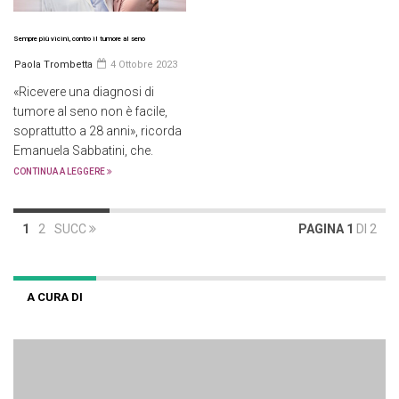
Sempre più vicini, contro il tumore al seno
Paola Trombetta
4 Ottobre 2023
«Ricevere una diagnosi di
tumore al seno non è facile,
soprattutto a 28 anni», ricorda
Emanuela Sabbatini, che.
CONTINUA A LEGGERE
1
2
SUCC
PAGINA 1
DI 2
A CURA DI