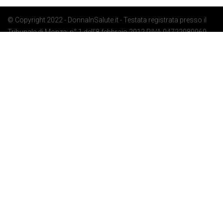
© Copyright 2022 - DonnaInSalute.it - Testata registrata presso il
Tribunale di Monza: n° 1 dell'8 febbraio 2012 P.IVA 04722080969 -
Privacy Policy
-
Cookie Policy
-
Preferenze