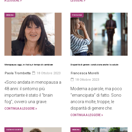
A LEGGERE
LEGGERE
MEDICINA
PSICOLOGIA
Menopausa: oggi, in Italia, è tempo di cambiare
Disparità di genere: condiziona anche la salute
Paola Trombetta
18 Ottobre 2023
Francesca Morelli
18 Ottobre 2023
«Sono andata in menopausa a
48 anni: il sintomo più
Moderna a parole, ma poco
importante è stato il “brain
“emancipata” di fatto. Sono
fog”, ovvero una grave.
ancora molte, troppe, le
disparità di genere che.
CONTINUA A LEGGERE
CONTINUA A LEGGERE
CULTURA E SOCIETÀ
MEDICINA