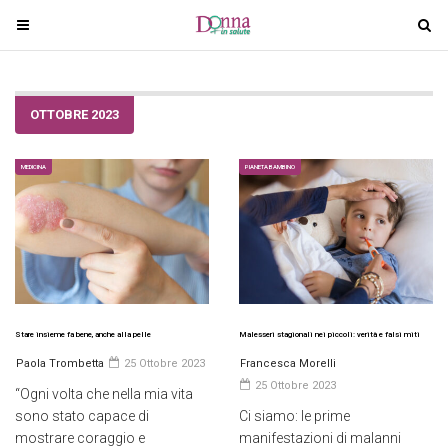
T
T
o
o
g
g
g
g
OTTOBRE 2023
l
l
e
e
n
n
MEDICINA
PIANETA BAMBINO
a
a
v
v
i
i
g
g
a
a
t
t
i
i
Stare insieme fa bene, anche alla pelle
Malesseri stagionali nei piccoli: verità e falsi miti
o
o
Paola Trombetta
25 Ottobre 2023
Francesca Morelli
n
n
25 Ottobre 2023
“Ogni volta che nella mia vita
sono stato capace di
Ci siamo: le prime
mostrare coraggio e
manifestazioni di malanni