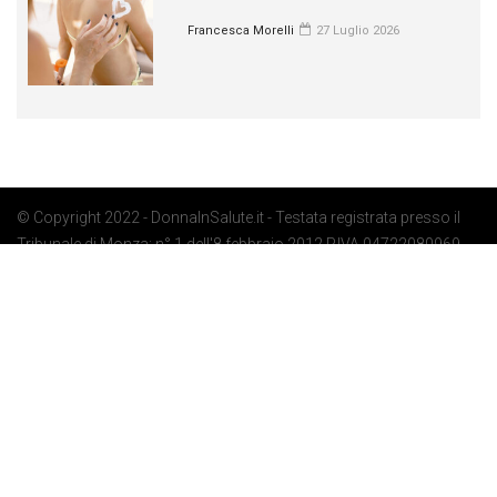
Francesca Morelli
27 Luglio 2026
© Copyright 2022 - DonnaInSalute.it - Testata registrata presso il
Tribunale di Monza: n° 1 dell'8 febbraio 2012 P.IVA 04722080969 -
Privacy Policy
-
Cookie Policy
-
Preferenze