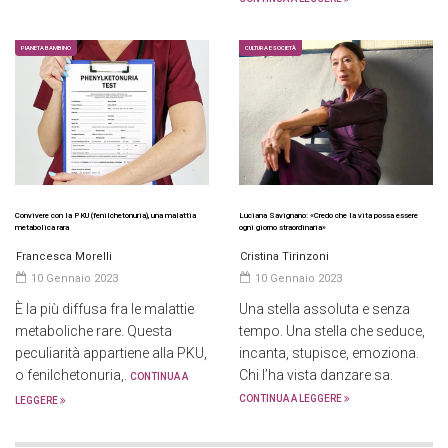
PIANETA BAMBINO
CULTURA E SOCIETÀ
Convivere con la PKU (fenilchetonuria), una malattia
Luciana Savignano: «Credo che la vita possa essere
metabolica rara
ogni giorno straordinaria»
Francesca Morelli
Cristina Tirinzoni
10 Gennaio 2023
10 Gennaio 2023
È la più diffusa fra le malattie
Una stella assoluta e senza
metaboliche rare. Questa
tempo. Una stella che seduce,
peculiarità appartiene alla PKU,
incanta, stupisce, emoziona.
o fenilchetonuria,.
Chi l’ha vista danzare sa.
CONTINUA A
CONTINUA A LEGGERE
LEGGERE