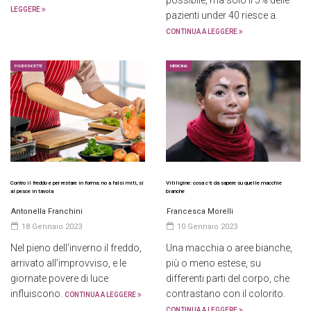
possibile, ma solo il 5% delle
LEGGERE
pazienti under 40 riesce a.
CONTINUA A LEGGERE
FOOD E RICETTE
MEDICINA
Contro il freddo e per restare in forma: no a falsi miti, sì
Vitiligine: cosa c’è da sapere su quelle macchie
al pesce in tavola
bianche
Antonella Franchini
Francesca Morelli
18 Gennaio 2023
10 Gennaio 2023
Nel pieno dell’inverno il freddo,
Una macchia o aree bianche,
arrivato all’improvviso, e le
più o meno estese, su
giornate povere di luce
differenti parti del corpo, che
influiscono.
contrastano con il colorito.
CONTINUA A LEGGERE
CONTINUA A LEGGERE