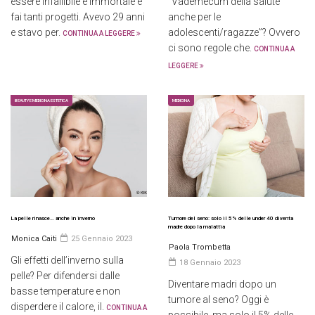
essere infallibile e immortale e
“Vademecum della salute
fai tanti progetti. Avevo 29 anni
anche per le
e stavo per.
adolescenti/ragazze”? Ovvero
CONTINUA A LEGGERE
ci sono regole che.
CONTINUA A
LEGGERE
BEAUTY E MEDICINA ESTETICA
MEDICINA
La pelle rinasce… anche in inverno
Tumore del seno: solo il 5% delle under 40 diventa
madre dopo la malattia
Monica Caiti
25 Gennaio 2023
Paola Trombetta
Gli effetti dell’inverno sulla
18 Gennaio 2023
pelle? Per difendersi dalle
Diventare madri dopo un
basse temperature e non
tumore al seno? Oggi è
disperdere il calore, il.
CONTINUA A