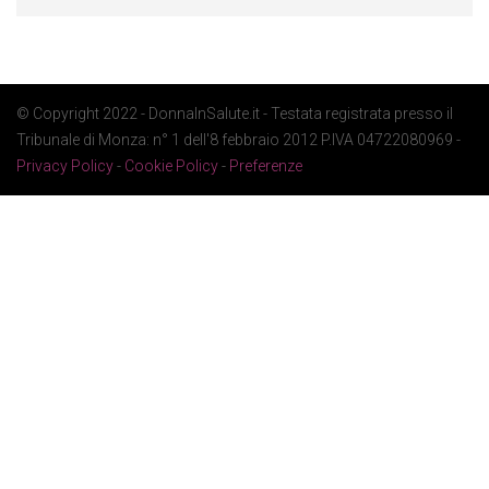
© Copyright 2022 - DonnaInSalute.it - Testata registrata presso il
Tribunale di Monza: n° 1 dell'8 febbraio 2012 P.IVA 04722080969 -
Privacy Policy
-
Cookie Policy
-
Preferenze