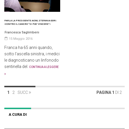
PARLA LA PRESIDENTE AIOM, STEFANIA GORI:
«CONTRO IL CANCRO “SI PUO’ VINCERE”»
Francesca Saglimbeni
15 Maggio 2016
Franca ha 65 anni quando,
sotto l’ascella sinistra, i medici
le diagnosticano un linfonodo
sentinella del.
CONTINUA A LEGGERE
1
2
SUCC
PAGINA 1
DI 2
A CURA DI