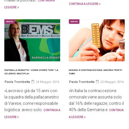
malati di psoriasi..
CONTINUA A
CONTINUA A LEGGERE
LEGGERE
MEDICINA
MEDICINA
RAFFAELLA DEMATTE’: «COME VIVERE “CON” LA
GIOVANI E CONTRACCEZIONE: ANCORA TROPPI
SCLEROSI MULTIPLA»
TABU’
Paola Trombetta
24 Maggio 2016
Paola Trombetta
22 Maggio 2016
«Lavoravo già da 15 anni con
«In Italia la contraccezione
la squadra della pallacanestro
ormonale viene assunta solo
di Varese, come responsabile
dal 16% delle ragazze, contro il
logistica: avevo solo.
40% della Germania e.
CONTINUA A
CONTINUA
LEGGERE
A LEGGERE