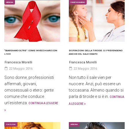
MEDICINA
PIANETA BAMBINO
“GUARDIAMO OLTRE”: COME INVECCHIARE CON
DISFUNZIONI DELLA TIROIDE: SI PREVENGONO
L’HIV
ANCHE COL SALE IODATO
Francesca Morelli
Francesca Morelli
22 Maggio 2016
22 Maggio 2016
Sono donne, professionisti
Non tutto il sale vien per
affermati, giovani,
nuocere. Anzi, può essere un
omosessuali o etero: gente
toccasana. Almeno quando si
comune che conduce
parla di tiroide e si è in.
CONTINUA
un’esistenza.
CONTINUA A LEGGERE
A LEGGERE
PSICOLOGIA
MEDICINA