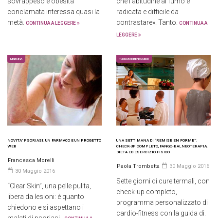
sovrappeso e obesità
che l’abitudine al fumo è
conclamata interessa quasi la
radicata e difficile da
metà.
contrastare». Tanto.
CONTINUA A LEGGERE
CONTINUA A
LEGGERE
MEDICINA
TURISMO E BENESSERE
NOVITA’ PSORIASI: UN FARMACO E UN PROGETTO
UNA SETTIMANA DI “REMISE EN FORME”:
WEB
CHECK-UP COMPLETO, FANGO-BALNEOTERAPIA,
DIETA ED ESERCIZIO FISICO
Francesca Morelli
Paola Trombetta
30 Maggio 2016
30 Maggio 2016
Sette giorni di cure termali, con
“Clear Skin”, una pelle pulita,
check-up completo,
libera da lesioni: è quanto
programma personalizzato di
chiedono e si aspettano i
cardio-fitness con la guida di.