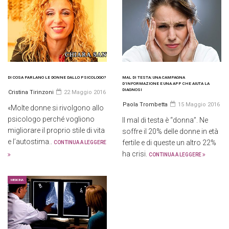
DI COSA PARLANO LE DONNE DALLO PSICOLOGO?
MAL DI TESTA: UNA CAMPAGNA
D’INFORMAZIONE E UNA APP CHE AIUTA LA
DIAGNOSI
Cristina Tirinzoni
22 Maggio 2016
Paola Trombetta
15 Maggio 2016
«Molte donne si rivolgono allo
psicologo perché vogliono
Il mal di testa è “donna”. Ne
migliorare il proprio stile di vita
soffre il 20% delle donne in età
e l’autostima..
fertile e di queste un altro 22%
CONTINUA A LEGGERE
ha crisi.
CONTINUA A LEGGERE
MEDICINA