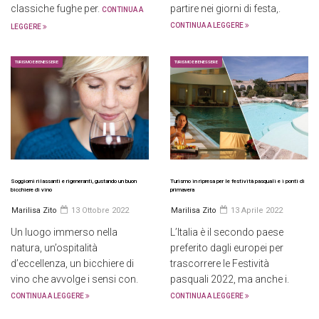
classiche fughe per.
partire nei giorni di festa,.
CONTINUA A
CONTINUA A LEGGERE
LEGGERE
TURISMO E BENESSERE
TURISMO E BENESSERE
Soggiorni rilassanti e rigeneranti, gustando un buon
Turismo in ripresa per le festività pasquali e i ponti di
bicchiere di vino
primavera
Marilisa Zito
13 Ottobre 2022
Marilisa Zito
13 Aprile 2022
Un luogo immerso nella
L’Italia è il secondo paese
natura, un’ospitalità
preferito dagli europei per
d’eccellenza, un bicchiere di
trascorrere le Festività
vino che avvolge i sensi con.
pasquali 2022, ma anche i.
CONTINUA A LEGGERE
CONTINUA A LEGGERE