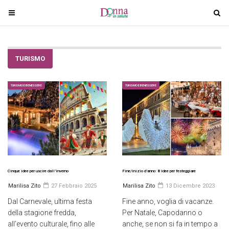
T
T
o
o
g
g
g
g
TURISMO
l
l
e
e
n
n
TURISMO E BENESSERE
TURISMO E BENESSERE
a
a
v
v
i
i
g
g
a
a
t
t
i
i
Cinque idee per uscire dall’inverno
Fine/inizio d’anno: 8 idee per festeggiare
o
o
Marilisa Zito
27 Febbraio 2025
Marilisa Zito
13 Dicembre 2023
n
n
Dal Carnevale, ultima festa
Fine anno, voglia di vacanze.
della stagione fredda,
Per Natale, Capodanno o
all’evento culturale, fino alle
anche, se non si fa in tempo a