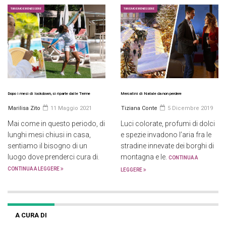
TURISMO E BENESSERE
TURISMO E BENESSERE
Dopo i mesi di lockdown, si riparte dalle Terme
Mercatini di Natale da non perdere
Marilisa Zito
11 Maggio 2021
Tiziana Conte
5 Dicembre 2019
Mai come in questo periodo, di
Luci colorate, profumi di dolci
lunghi mesi chiusi in casa,
e spezie invadono l’aria fra le
sentiamo il bisogno di un
stradine innevate dei borghi di
luogo dove prenderci cura di.
montagna e le.
CONTINUA A
CONTINUA A LEGGERE
LEGGERE
A CURA DI