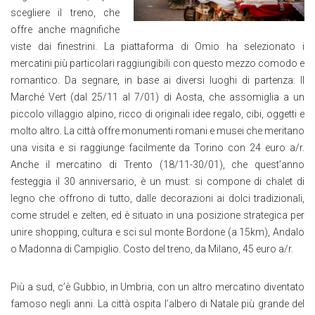
scegliere il treno, che
offre anche magnifiche
viste dai finestrini. La piattaforma di Omio ha selezionato i
mercatini più particolari raggiungibili con questo mezzo comodo e
romantico. Da segnare, in base ai diversi luoghi di partenza: Il
Marché Vert (dal 25/11 al 7/01) di Aosta, che assomiglia a un
piccolo villaggio alpino, ricco di originali idee regalo, cibi, oggetti e
molto altro. La città offre monumenti romani e musei che meritano
una visita e si raggiunge facilmente da Torino con 24 euro a/r.
Anche il mercatino di Trento (18/11-30/01), che quest’anno
festeggia il 30 anniversario, è un must: si compone di chalet di
legno che offrono di tutto, dalle decorazioni ai dolci tradizionali,
come strudel e zelten, ed è situato in una posizione strategica per
unire shopping, cultura e sci sul monte Bordone (a 15km), Andalo
o Madonna di Campiglio. Costo del treno, da Milano, 45 euro a/r.
Più a sud, c’è Gubbio, in Umbria, con un altro mercatino diventato
famoso negli anni. La città ospita l’albero di Natale più grande del