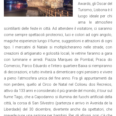
Awards, gli Oscar del
Turismo, Lisbona è il
luogo ideale per chi
ama le atmosfere
scintillanti delle feste in città. Ad attendere il visitatore, ci saranno
come sempre spettacoli pirotecnici, luci e colori ad ogni angolo,
magiche esperienze lungo il fiume, suggestioni e attrazioni di ogni
tipo. I mercatini di Natale si moltiplicheranno nelle strade, con
creazioni di artigianato e golosità locali, le vetrine faranno a gara
con luminarie e arredi. Piazza Marques de Pombal, Praca do
Comercio, Parco Eduardo e l’intero quartiere Baixa si riempiranno
di decorazioni, e tutto inviterà a dimenticare ogni pensiero e vivere
a pieno l’atmosfera unica del fine anno. Fra gli appuntamenti da
non perdere, quello al Circo de Natal nel Coliseu dos Recreios,
attivo da 133 anni e considerato il più grande del mondo, il tour sul
fiume Tago, che a Capodanno si illumina dei fuochi artificiali della
città, la corsa di San Silvestro (partenza e arrivo in Avenida de la
Liberdade) del 30 dicembre, divertente anche da spettatori, che
prevede pure una sezione per bambini. Per gli alloggi, non c’è che