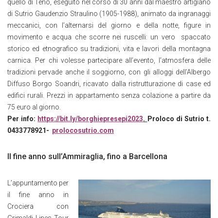
quello di Teno, eseguito nel corso di 30 anni dal maestro artigiano
di Sutrio Gaudenzio Straulino (1905-1988), animato da ingranaggi
meccanici, con l’alternarsi del giorno e della notte, figure in
movimento e acqua che scorre nei ruscelli: un vero spaccato
storico ed etnografico su tradizioni, vita e lavori della montagna
carnica. Per chi volesse partecipare all’evento, l’atmosfera delle
tradizioni pervade anche il soggiorno, con gli alloggi dell’Albergo
Diffuso Borgo Soandri, ricavato dalla ristrutturazione di case ed
edifici rurali. Prezzi in appartamento senza colazione a partire da
75 euro al giorno.
Per info:
https://bit.ly/borghiepresepi2023
.
Proloco di Sutrio t.
0433778921-
prolocosutrio.com
Il fine anno sull’Ammiraglia, fino a Barcellona
L’appuntamento per
il fine anno in
Crociera con