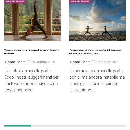
TURISMO E BENESSERE
TURISMO E BENESSERE
Vacanze alternative, all’insegna di autenticità, sport e
Pasqua e ponti di primavera: soggiorni di benessere,
benessere
dalle vette innevate al mare
Tiziana Conte
26 Giugno 2026
Tiziana Conte
27 Marzo 2026
L’estate è ormai alle porte.
La primavera ormai alle porte,
Ecco i nostri suggerimenti per
con clima ancora instabile ma
chi fosse ancora indeciso su
alberi già in fiore, ci spinge
dove andare in...
all’evasione,...