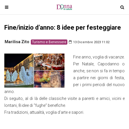
T
T
o
o
g
g
Fine/inizio d’anno: 8 idee per festeggiare
g
g
l
l
e
e
Marilisa Zito
Turismo e Benessere
13 Dicembre 2023 11:02
n
n
a
a
Fine anno, voglia di vacanze.
v
v
Per Natale, Capodanno o
i
i
anche, se non si fa in tempo
g
g
a partire nei giorni di festa,
a
a
per i primi periodi del nuovo
t
t
anno.
i
i
Di seguito, al di là delle classiche visite a parenti e amici, vicini e
o
o
lontani, 8 idee di “fughe” benefiche.
n
n
Fra tradizioni, attualità, voglia d’arte e sapori.