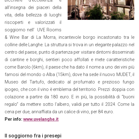
bicchiere d’eccellenza: è
all’insegna dei piaceri della
vita, della bellezza di luoghi
riscoperti e valorizzati il
soggiorno nell’ UVE Rooms
& Wine Bar di La Morra, incantevole borgo incastonato tra le
colline delle Langhe. La struttura si trova in un elegante palazzo nel
centro del paese, punto di partenza per visitare dintorni disseminati
di cantine e borghi, sentieri poco affollati e mete caratteristiche
come Barolo (6km), il paese che ha dato il nome a uno dei vini più
famosi del mondo o Alba (15km), dove ha sede il nuovo MUDET, il
Museo del Tartufo, dedicato al profumato e prezioso fungo
ipogeo, che con il vino è emblema del territorio. Prezzi: doppia con
colazione a partire da 180 euro. E in più, la possibilità di “buoni
regalo” da mettere sotto l’albero, validi per tutto il 2024. Come la
cena per due, annaffiata da un calice di vino, per 84 euro.
Per info:
www.uvelanghe.it
Il soggiorno fra i presepi