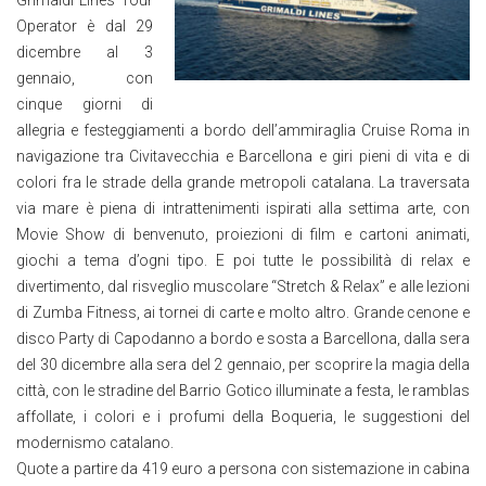
Grimaldi Lines Tour
Operator è dal 29
dicembre al 3
gennaio, con
cinque giorni di
allegria e festeggiamenti a bordo dell’ammiraglia Cruise Roma in
navigazione tra Civitavecchia e Barcellona e giri pieni di vita e di
colori fra le strade della grande metropoli catalana. La traversata
via mare è piena di intrattenimenti ispirati alla settima arte, con
Movie Show di benvenuto, proiezioni di film e cartoni animati,
giochi a tema d’ogni tipo. E poi tutte le possibilità di relax e
divertimento, dal risveglio muscolare “Stretch & Relax” e alle lezioni
di Zumba Fitness, ai tornei di carte e molto altro. Grande cenone e
disco Party di Capodanno a bordo e sosta a Barcellona, dalla sera
del 30 dicembre alla sera del 2 gennaio, per scoprire la magia della
città, con le stradine del Barrio Gotico illuminate a festa, le ramblas
affollate, i colori e i profumi della Boqueria, le suggestioni del
modernismo catalano.
Quote a partire da 419 euro a persona con sistemazione in cabina