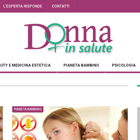
L’ESPERTA RISPONDE
CONTATTI
UTY E MEDICINA ESTETICA
PIANETA BAMBINO
PSICOLOGIA
PIANETA BAMBINO