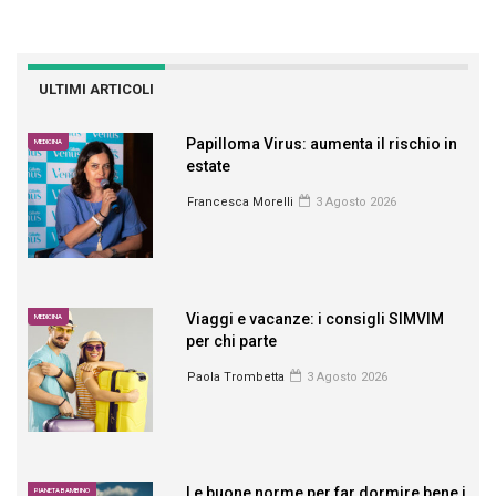
ULTIMI ARTICOLI
Papilloma Virus: aumenta il rischio in
MEDICINA
estate
Francesca Morelli
3 Agosto 2026
Viaggi e vacanze: i consigli SIMVIM
MEDICINA
per chi parte
Paola Trombetta
3 Agosto 2026
Le buone norme per far dormire bene i
PIANETA BAMBINO