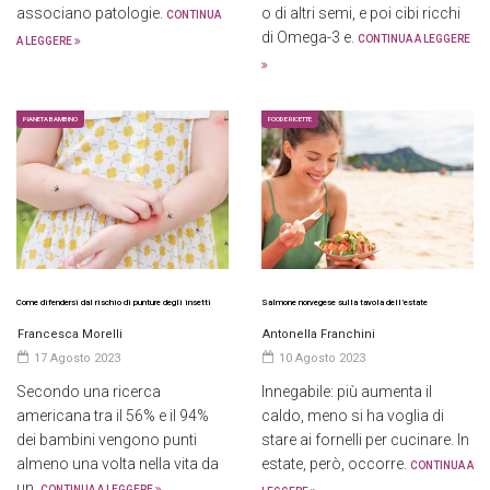
associano patologie.
o di altri semi, e poi cibi ricchi
CONTINUA
di Omega-3 e.
CONTINUA A LEGGERE
A LEGGERE
PIANETA BAMBINO
FOOD E RICETTE
Come difendersi dal rischio di punture degli insetti
Salmone norvegese sulla tavola dell’estate
Francesca Morelli
Antonella Franchini
17 Agosto 2023
10 Agosto 2023
Secondo una ricerca
Innegabile: più aumenta il
americana tra il 56% e il 94%
caldo, meno si ha voglia di
dei bambini vengono punti
stare ai fornelli per cucinare. In
almeno una volta nella vita da
estate, però, occorre.
CONTINUA A
un.
CONTINUA A LEGGERE