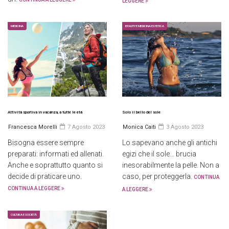
LEGGERE
MEDICINA
BEAUTY E MEDICINA ESTETICA
Attività sportiva in vacanza, a tutte le età
Solo il bello del sole
Francesca Morelli
7 Agosto 2023
Monica Caiti
3 Agosto 2023
Bisogna essere sempre
Lo sapevano anche gli antichi
preparati: informati ed allenati.
egizi che il sole… brucia
Anche e soprattutto quanto si
inesorabilmente la pelle. Non a
decide di praticare uno.
caso, per proteggerla.
CONTINUA
CONTINUA A LEGGERE
A LEGGERE
CULTURA E SOCIETÀ