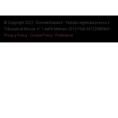
© Copyright 2022 - DonnaInSalute.it - Testata registrata presso il
Tribunale di Monza: n° 1 dell'8 febbraio 2012 P.IVA 04722080969 -
Privacy Policy
-
Cookie Policy
-
Preferenze