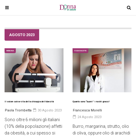
T
T
o
o
g
g
g
g
AGOSTO 2023
l
l
e
e
n
n
MEDICINA
FOOD E RICETTE
a
a
v
v
i
i
g
g
a
a
t
t
i
i
Il valore salva-vita della chirurgia dell’obesità
Quanto sono “buoni” i nostri grassi!
o
o
Paola Trombetta
30 Agosto 2023
Francesca Morelli
n
n
24 Agosto 2023
Sono oltre 6 milioni gli italiani
(10% della popolazione) affetti
Burro, margarina, strutto, olio
da obesità, a cui spesso si
di oliva, oppure olio di arachidi