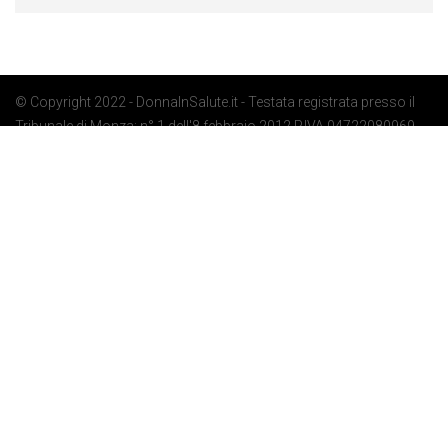
© Copyright 2022 - DonnaInSalute.it - Testata registrata presso il
Tribunale di Monza: n° 1 dell'8 febbraio 2012 P.IVA 04722080969 -
Privacy Policy
-
Cookie Policy
-
Preferenze