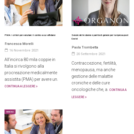
PMA: i criteri per valutare il centro a cui affidarsi
Salute delle donne e parità di genere per la ripresa post
Covid
Francesca Morelli
Paola Trombetta
16 Novembre 2021
20 Settembre 2021
All’incirca 80 mila coppie in
Contraccezione, fertilità,
Italia si rivolgono alla
menopausa, ma anche
procreazione medicalmente
gestione delle malattie
assistita (PMA) per avere un.
croniche e delle cure
CONTINUA A LEGGERE
oncologiche che, a.
CONTINUA A
LEGGERE
MEDICINA