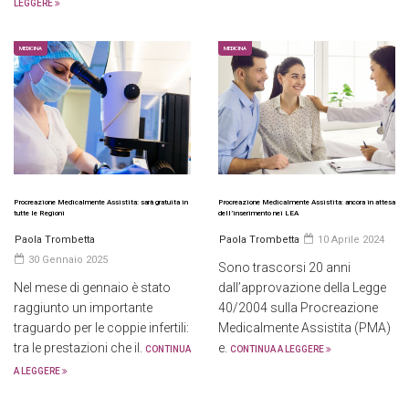
LEGGERE
MEDICINA
MEDICINA
Procreazione Medicalmente Assistita: sarà gratuita in
Procreazione Medicalmente Assistita: ancora in attesa
tutte le Regioni
dell’inserimento nei LEA
Paola Trombetta
Paola Trombetta
10 Aprile 2024
30 Gennaio 2025
Sono trascorsi 20 anni
Nel mese di gennaio è stato
dall’approvazione della Legge
raggiunto un importante
40/2004 sulla Procreazione
traguardo per le coppie infertili:
Medicalmente Assistita (PMA)
tra le prestazioni che il.
e.
CONTINUA
CONTINUA A LEGGERE
A LEGGERE