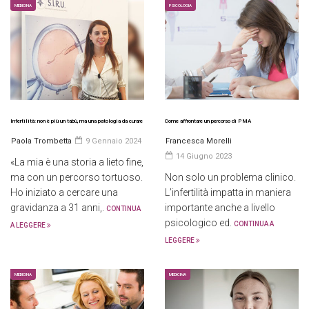
MEDICINA
PSICOLOGIA
Infertilità: non è più un tabù, ma una patologia da curare
Come affrontare un percorso di PMA
Paola Trombetta
9 Gennaio 2024
Francesca Morelli
14 Giugno 2023
«La mia è una storia a lieto fine,
ma con un percorso tortuoso.
Non solo un problema clinico.
Ho iniziato a cercare una
L’infertilità impatta in maniera
gravidanza a 31 anni,.
importante anche a livello
CONTINUA
psicologico ed.
CONTINUA A
A LEGGERE
LEGGERE
MEDICINA
MEDICINA