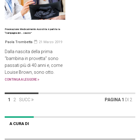
Procreazione Medicalmente Assistita: è partita la
“Campagna del… cavolo”
Paola Trombetta
21 Marzo 2019
Dalla nascita della prima
“bambina in provetta” sono
passati più di 40 anni e, come
Louise Brown, sono otto.
CONTINUA A LEGGERE
1
2
SUCC
PAGINA 1
DI 2
A CURA DI