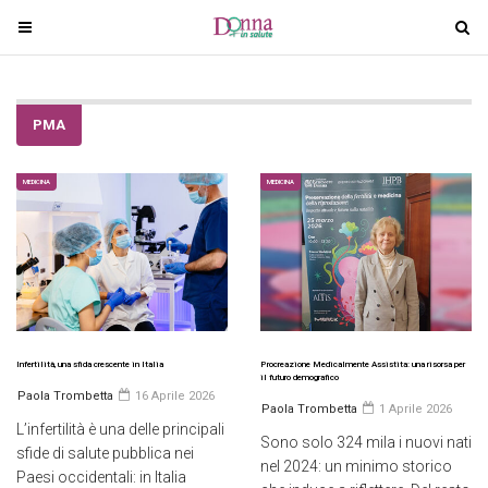
T
T
o
o
g
g
g
g
PMA
l
l
e
e
n
n
MEDICINA
MEDICINA
a
a
v
v
i
i
g
g
a
a
t
t
i
i
Infertilità, una sfida crescente in Italia
Procreazione Medicalmente Assistita: una risorsa per
il futuro demografico
o
o
Paola Trombetta
16 Aprile 2026
Paola Trombetta
1 Aprile 2026
n
n
L’infertilità è una delle principali
Sono solo 324 mila i nuovi nati
sfide di salute pubblica nei
nel 2024: un minimo storico
Paesi occidentali: in Italia