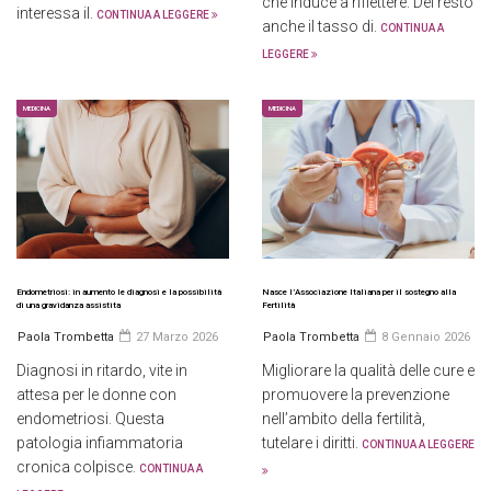
che induce a riflettere. Del resto
interessa il.
CONTINUA A LEGGERE
anche il tasso di.
CONTINUA A
LEGGERE
MEDICINA
MEDICINA
Endometriosi: in aumento le diagnosi e la possibilità
Nasce l’Associazione Italiana per il sostegno alla
di una gravidanza assistita
Fertilità
Paola Trombetta
27 Marzo 2026
Paola Trombetta
8 Gennaio 2026
Diagnosi in ritardo, vite in
Migliorare la qualità delle cure e
attesa per le donne con
promuovere la prevenzione
endometriosi. Questa
nell’ambito della fertilità,
patologia infiammatoria
tutelare i diritti.
CONTINUA A LEGGERE
cronica colpisce.
CONTINUA A