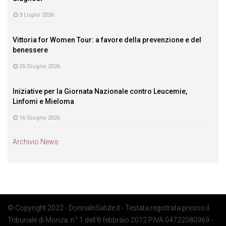
3 Luglio 2026
Vittoria for Women Tour: a favore della prevenzione e del
benessere
25 Giugno 2026
Iniziative per la Giornata Nazionale contro Leucemie,
Linfomi e Mieloma
16 Giugno 2026
Archivio News
© Copyright 2022 - DonnaInSalute.it - Testata registrata presso il
Tribunale di Monza: n° 1 dell'8 febbraio 2012 P.IVA 04722080969 -