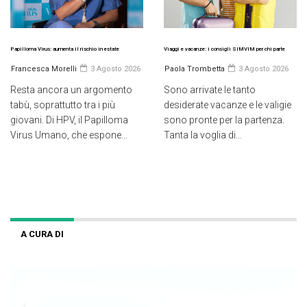
Papilloma Virus: aumenta il rischio in estate
Viaggi e vacanze: i consigli SIMVIM per chi parte
Francesca Morelli
3 Agosto 2026
Paola Trombetta
3 Agosto 2026
Resta ancora un argomento
Sono arrivate le tanto
tabù, soprattutto tra i più
desiderate vacanze e le valigie
giovani. Di HPV, il Papilloma
sono pronte per la partenza.
Virus Umano, che espone...
Tanta la voglia di...
A CURA DI