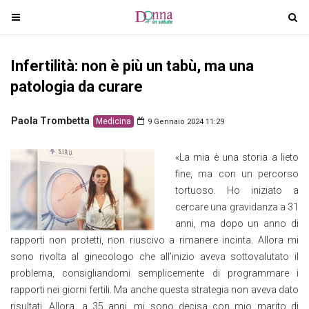
T
T
o
o
g
g
Infertilità: non è più un tabù, ma una
g
g
l
l
patologia da curare
e
e
n
n
Paola Trombetta
Medicina
9 Gennaio 2024 11:29
a
a
v
v
«La mia è una storia a lieto
i
i
fine, ma con un percorso
g
g
tortuoso. Ho iniziato a
a
a
cercare una gravidanza a 31
t
t
anni, ma dopo un anno di
i
i
rapporti non protetti, non riuscivo a rimanere incinta. Allora mi
o
o
sono rivolta al ginecologo che all’inizio aveva sottovalutato il
n
n
problema, consigliandomi semplicemente di programmare i
rapporti nei giorni fertili. Ma anche questa strategia non aveva dato
risultati. Allora, a 35 anni, mi sono decisa con mio marito di