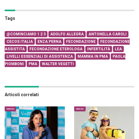
Tags
@COMINCIAMO 1 2 3
ADOLFO ALLEGRA
ANTONELLA CAROLI
CECOS ITALIA
ENZA PERNA
FECONDAZIONE
FECONDAZIONE
ASSISTITA
FECONDAZIONE ETEROLOGA
INFERTILITÀ
LEA
LIVELLI ESSENZIALI DI ASSISTENZA
MAMMA IN PMA
PAOLA
PIOMBONI
PMA
WALTER VEGETTI
Articoli correlati
MEDICINA
MEDICINA