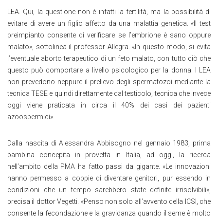
LEA. Qui, la questione non è infatti la fertilità, ma la possibilità di
evitare di avere un figlio affetto da una malattia genetica. «Il test
preimpianto consente di verificare se l’embrione è sano oppure
malato», sottolinea il professor Allegra. «In questo modo, si evita
l’eventuale aborto terapeutico di un feto malato, con tutto ciò che
questo può comportare a livello psicologico per la donna. I LEA
non prevedono neppure il prelievo degli spermatozoi mediante la
tecnica TESE e quindi direttamente dal testicolo, tecnica che invece
oggi viene praticata in circa il 40% dei casi dei pazienti
azoospermici».
Dalla nascita di Alessandra Abbisogno nel gennaio 1983, prima
bambina concepita in provetta in Italia, ad oggi, la ricerca
nell’ambito della PMA ha fatto passi da gigante. «Le innovazioni
hanno permesso a coppie di diventare genitori, pur essendo in
condizioni che un tempo sarebbero state definite irrisolvibili»,
precisa il dottor Vegetti. «Penso non solo all’avvento della ICSI, che
consente la fecondazione e la gravidanza quando il seme è molto