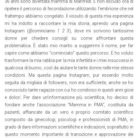
36 anni sono diventata mamma di Manfredi. E non escudo ora di
ripetere il percorso di fecondazione utilizzando l’embrione che nel
frattempo abbiamo congelato. Il vissuto di questa mia esperienza
mi ha indotto a raccontare la mia storia, aprendo una pagina
Instagram (
@cominciamo 1 2 3
), dove mi scrivono tantissime
donne per chiedere consigli su come affrontare questa
problematica. È stato mio marito a suggerirmi il nome, per far
capire come abbiamo “cominciato” questo percorso. E ho voluto
trasformare la mia rabbia per la mia infertilità e i miei insuccessi in
qualcosa di buono, così da aiutare le tante donne nelle mie stesse
condizioni. Ma questa pagina Instagram, pur essendo molto
seguita da migliaia di followers, non era sufficiente, anche se ho
conosciuto tante ragazze con cui ho condiviso in questi anni gioie
e dolori. Per dare un’informazione più scientifica, ho deciso di
fondare anche l’associazione “Mamma in PMA”, costituita da
pazienti, affiancate da un vero e proprio comitato scientifico
composto da ginecologi, psicologi e professionisti di PMA, in
grado di dare informazioni scientifiche e indicazioni, soprattutto in
questo momento importante di transizione e approvazione dei