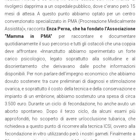
rivolgerci dapprima a un ospedale pubblico, dove c’erano però 15
mesi di attesa. A questo punto abbiamo optato per un centro
convenzionato specializzato in PMA (Procreazione Medicalmente
Assistita)», racconta
Enza Perna, che ha fondato l’Associazione
“Mamma in PMA”
per raccontare e documentare
quotidianamente il suo percorso e tutti gli ostacoli che una coppia
deve affrontare. «Innanzitutto abbiamo sperimentato un forte
carico psicologico, legato soprattutto alla solitudine e al
disorientamento che derivavano dalle poche informazioni
disponibili. Per non parlare dell’impegno economico che abbiamo
dovuto sostenere: tra cure preliminari di diagnosi e stimolazione
ovarica, e soprattutto il costo della tecnica e della conservazione e
impianto di un embrione, abbiamo sostenuto una spesa di circa
3.500 euro. Durante un ciclo di fecondazione, ho anche avuto un
aborto spontaneo. Dopo il terzo ciclo, da alcuni esami più
approfonditi, ho scoperto di avere un’occlusione tubarica, che
richiedeva a questo punto di ricorrere alla tecnica ICSI, ovvero alla
fecondazione in vitro utilizzando però i nostri gameti. Finalmente a